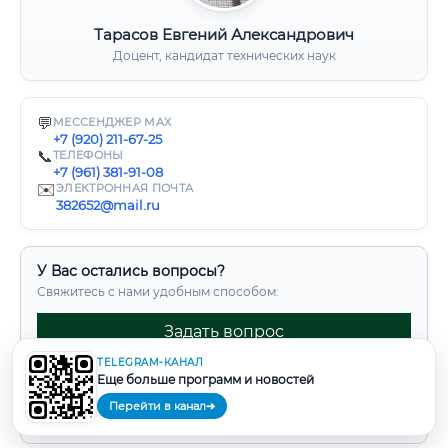
Тарасов Евгений Александрович
Доцент, кандидат технических наук
💬
МЕССЕНДЖЕР MAX
+7 (920) 211-67-25
📞
ТЕЛЕФОНЫ
+7 (961) 381-91-08
✉️
ЭЛЕКТРОННАЯ ПОЧТА
382652@mail.ru
У Вас остались вопросы?
Свяжитесь с нами удобным способом:
Задать вопрос
TELEGRAM-КАНАЛ
Написать в Max
Еще больше программ и новостей
Задать вопрос в Telegram
Перейти в канал
➔