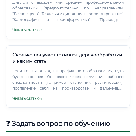
Диплом о высшем или среднем профессиональном
образовании (предпочтительно по направлениям:
"Лесное дело", "Геодезия и дистанционное зондирование",
"Картография и геоинформатика", "Прикладная
информатика"). Дополнительные документы, являющиеся
Читать статью →
серьезным преимуществом: Свидетельство пилота БАС
(внешнего пилота).
Сколько получает технолог деревообработки
и как им стать
Если нет ни опыта, ни профильного образования, путь
будет сложнее. Он лежит через получение рабочей
специальности (например, станочник, распиловщик),
проявление себя на производстве и дальнейшее
обучение (возможно, заочное) для карьерного роста до
Читать статью →
технолога.
❓ Задать вопрос по обучению