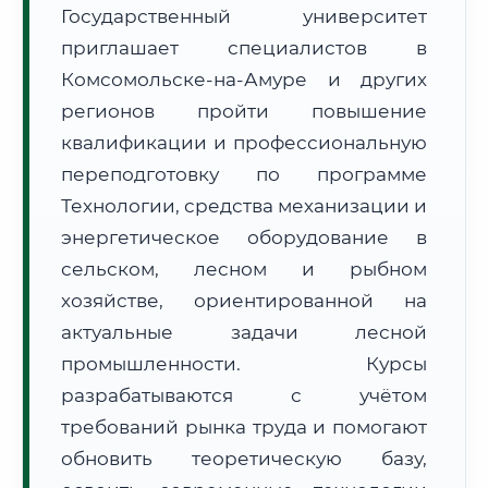
Государственный университет
приглашает специалистов в
Комсомольске-на-Амуре и других
регионов пройти повышение
квалификации и профессиональную
🚚
Расчет логистики оригиналов:
переподготовку по программе
• Маршрут транзита:
~3 577 км
• Экспресс-доставка СДЭК / Почтой:
5–7 рабочих дней
Технологии, средства механизации и
энергетическое оборудование в
📜 Документы и аккредитация
ФИС ФРДО
сельском, лесном и рыбном
хозяйстве, ориентированной на
актуальные задачи лесной
🔍
Нажмите на документ для увеличения и просмотра
промышленности. Курсы
разрабатываются с учётом
требований рынка труда и помогают
обновить теоретическую базу,