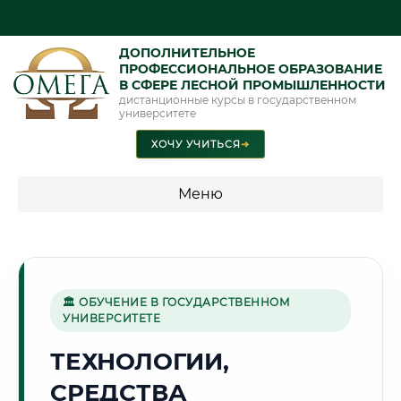
ДОПОЛНИТЕЛЬНОЕ
ПРОФЕССИОНАЛЬНОЕ ОБРАЗОВАНИЕ
В СФЕРЕ ЛЕСНОЙ ПРОМЫШЛЕННОСТИ
дистанционные курсы в государственном
университете
ХОЧУ УЧИТЬСЯ
➜
Меню
💰 ПРОГРАММЫ И СТОИМОСТЬ
Стоимость по программам обучения "Лесная
промышленность"
🏛 ОБУЧЕНИЕ В ГОСУДАРСТВЕННОМ
УНИВЕРСИТЕТЕ
ТЕХНОЛОГИИ,
🏗️
СРЕДСТВА
Г. КОМСОМОЛЬСК-НА-АМУРЕ