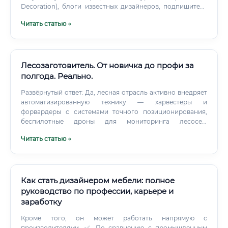
Decoration), блоги известных дизайнеров, подпишитесь
на тематические паблики.
Читать статью →
Лесозаготовитель. От новичка до профи за
полгода. Реально.
Развёрнутый ответ: Да, лесная отрасль активно внедряет
автоматизированную технику — харвестеры и
форвардеры с системами точного позиционирования,
беспилотные дроны для мониторинга лесосек,
программы автоматического учёта древесины.
Читать статью →
Искусственный интеллект уже используется для
планирования рубок и логистики.
Как стать дизайнером мебели: полное
руководство по профессии, карьере и
заработку
Кроме того, он может работать напрямую с
производителями. ✅ По сравнению с промышленным