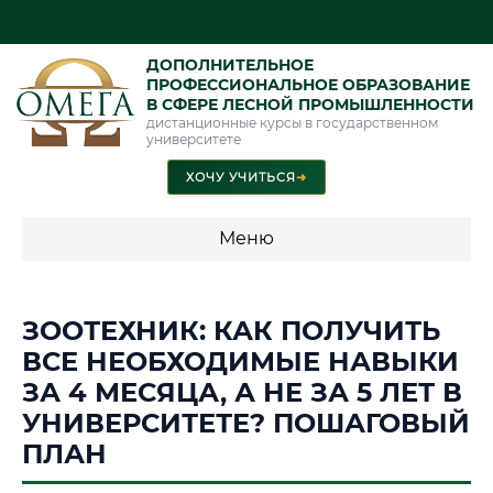
ДОПОЛНИТЕЛЬНОЕ
ПРОФЕССИОНАЛЬНОЕ ОБРАЗОВАНИЕ
В СФЕРЕ ЛЕСНОЙ ПРОМЫШЛЕННОСТИ
дистанционные курсы в государственном
университете
ХОЧУ УЧИТЬСЯ
➜
Меню
💰 ПРОГРАММЫ И СТОИМОСТЬ
ЗООТЕХНИК: КАК ПОЛУЧИТЬ
Стоимость по программам обучения "Лесная
ВСЕ НЕОБХОДИМЫЕ НАВЫКИ
промышленность"
ЗА 4 МЕСЯЦА, А НЕ ЗА 5 ЛЕТ В
УНИВЕРСИТЕТЕ? ПОШАГОВЫЙ
📜 Документы и аккредитация
ФИС ФРДО
ПЛАН