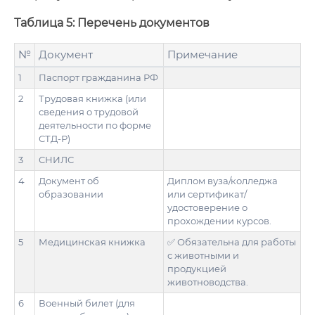
Таблица 5: Перечень документов
№
Документ
Примечание
1
Паспорт гражданина РФ
2
Трудовая книжка (или
сведения о трудовой
деятельности по форме
СТД-Р)
3
СНИЛС
4
Документ об
Диплом вуза/колледжа
образовании
или сертификат/
удостоверение о
прохождении курсов.
5
Медицинская книжка
✅ Обязательна для работы
с животными и
продукцией
животноводства.
6
Военный билет (для