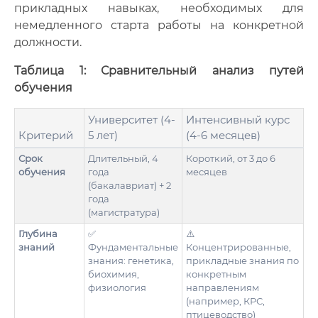
прикладных навыках, необходимых для
немедленного старта работы на конкретной
должности.
Таблица 1: Сравнительный анализ путей
обучения
Университет (4-
Интенсивный курс
Критерий
5 лет)
(4-6 месяцев)
Срок
Длительный, 4
Короткий, от 3 до 6
обучения
года
месяцев
(бакалавриат) + 2
года
(магистратура)
Глубина
✅
⚠️
знаний
Фундаментальные
Концентрированные,
знания: генетика,
прикладные знания по
биохимия,
конкретным
физиология
направлениям
(например, КРС,
птицеводство)