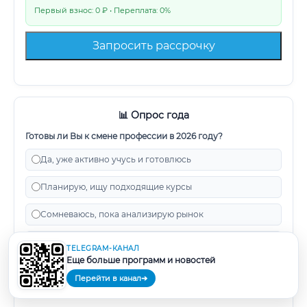
Первый взнос: 0 ₽ • Переплата: 0%
Запросить рассрочку
📊 Опрос года
Готовы ли Вы к смене профессии в 2026 году?
Да, уже активно учусь и готовлюсь
Планирую, ищу подходящие курсы
Сомневаюсь, пока анализирую рынок
Нет, меня устраивает текущая работа
TELEGRAM-КАНАЛ
Еще больше программ и новостей
Ответить
Перейти в канал
➔