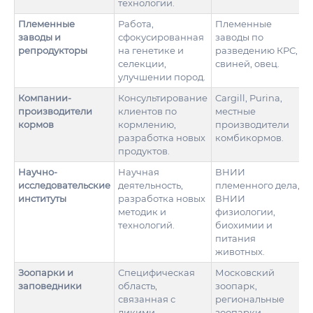
технологии.
Племенные
Работа,
Племенные
заводы и
сфокусированная
заводы по
репродукторы
на генетике и
разведению КРС,
селекции,
свиней, овец.
улучшении пород.
Компании-
Консультирование
Cargill, Purina,
производители
клиентов по
местные
кормов
кормлению,
производители
разработка новых
комбикормов.
продуктов.
Научно-
Научная
ВНИИ
исследовательские
деятельность,
племенного дела,
институты
разработка новых
ВНИИ
методик и
физиологии,
технологий.
биохимии и
питания
животных.
Зоопарки и
Специфическая
Московский
заповедники
область,
зоопарк,
связанная с
региональные
дикими
зоопарки.