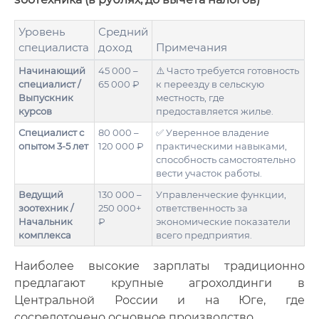
Уровень
Средний
специалиста
доход
Примечания
Начинающий
45 000 –
⚠️ Часто требуется готовность
специалист /
65 000 ₽
к переезду в сельскую
Выпускник
местность, где
курсов
предоставляется жилье.
Специалист с
80 000 –
✅ Уверенное владение
опытом 3-5 лет
120 000 ₽
практическими навыками,
способность самостоятельно
вести участок работы.
Ведущий
130 000 –
Управленческие функции,
зоотехник /
250 000+
ответственность за
Начальник
₽
экономические показатели
комплекса
всего предприятия.
Наиболее высокие зарплаты традиционно
предлагают крупные агрохолдинги в
Центральной России и на Юге, где
сосредоточено основное производство.