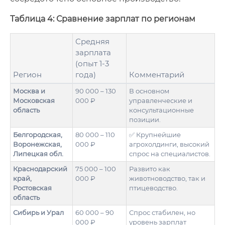
Таблица 4: Сравнение зарплат по регионам
Средняя
зарплата
(опыт 1-3
Регион
года)
Комментарий
Москва и
90 000 – 130
В основном
Московская
000 ₽
управленческие и
область
консультационные
позиции.
Белгородская,
80 000 – 110
✅ Крупнейшие
Воронежская,
000 ₽
агрохолдинги, высокий
Липецкая обл.
спрос на специалистов.
Краснодарский
75 000 – 100
Развито как
край,
000 ₽
животноводство, так и
Ростовская
птицеводство.
область
Сибирь и Урал
60 000 – 90
Спрос стабилен, но
000 ₽
уровень зарплат