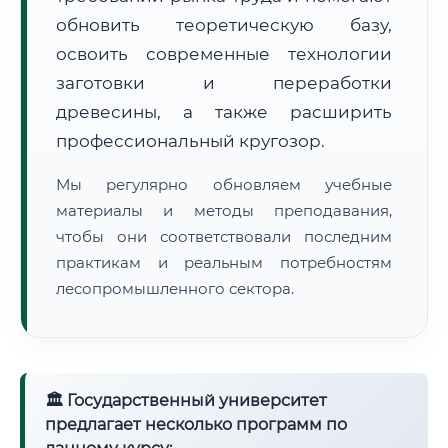
обновить теоретическую базу,
освоить современные технологии
заготовки и переработки
древесины, а также расширить
профессиональный кругозор.
🚚
Расчет логистики оригиналов:
• Маршрут транзита:
~2 877 км
Мы регулярно обновляем учебные
• Экспресс-доставка СДЭК / Почтой:
4–6 рабочих дней
материалы и методы преподавания,
📜 Документы и аккредитация
чтобы они соответствовали последним
ФИС ФРДО
практикам и реальным потребностям
лесопромышленного сектора.
🔍
Нажмите на документ для увеличения и просмотра
🏛 Государственный университет
предлагает несколько программ по