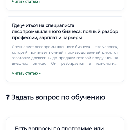
Читать статью →
знаний, понимания свойств материалов, умения работать
с чертежами и строгого соблюдения технологических
процессов.
Где учиться на специалиста
лесопромышленного бизнеса: полный разбор
профессии, зарплат и карьеры
Специалист лесопромышленного бизнеса — это человек,
который понимает полный производственный цикл: от
заготовки древесины до продажи готовой продукции на
внешних рынках. Он разбирается в технологиях
лесозаготовки, знает законодательную базу
Читать статью →
лесопользования, умеет управлять предприятием и
выстраивать коммерческие цепочки.
❓ Задать вопрос по обучению
Есть вопросы по программе или