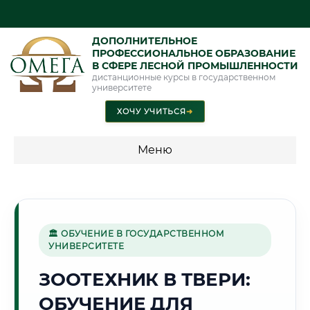
ДОПОЛНИТЕЛЬНОЕ
ПРОФЕССИОНАЛЬНОЕ ОБРАЗОВАНИЕ
В СФЕРЕ ЛЕСНОЙ ПРОМЫШЛЕННОСТИ
дистанционные курсы в государственном
университете
ХОЧУ УЧИТЬСЯ
➜
Меню
💰 ПРОГРАММЫ И СТОИМОСТЬ
Стоимость по программам обучения "Лесная
промышленность"
🏛 ОБУЧЕНИЕ В ГОСУДАРСТВЕННОМ
УНИВЕРСИТЕТЕ
ЗООТЕХНИК В ТВЕРИ:
🏯
ОБУЧЕНИЕ ДЛЯ
Г. ТВЕРЬ