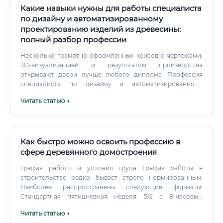
Какие навыки нужны для работы специалиста
по дизайну и автоматизированному
проектированию изделий из древесины:
полный разбор профессии
Несколько грамотно оформленных кейсов с чертежами,
3D-визуализацией и результатом производства
открывают двери лучше любого диплома. Профессия
специалиста по дизайну и автоматизированному
проектированию изделий из древесины редко попадает в
Читать статью →
рейтинги «профессий будущего», хотя заслуживает этого.
Как быстро можно освоить профессию в
сфере деревянного домостроения
График работы и условия труда График работы в
строительстве редко бывает строго нормированным.
Наиболее распространены следующие форматы:
Стандартная пятидневная неделя: 5/2 с 8-часовым
рабочим днем.
Читать статью →