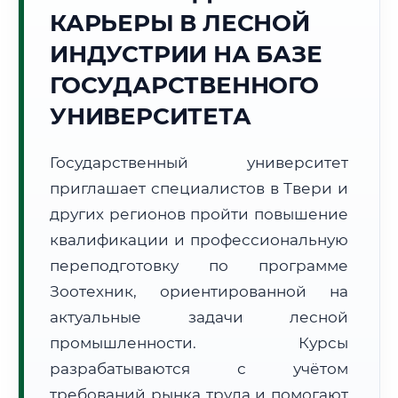
КАРЬЕРЫ В ЛЕСНОЙ
Точное местное время:
17:19:18
ИНДУСТРИИ НА БАЗЕ
ГОСУДАРСТВЕННОГО
Суббота, 8 Августа
2026 г.
УНИВЕРСИТЕТА
+22°C
Погода в г. Тверь:
☁️
,
Пасмурно
Государственный университет
🌅 Восход:
04:50
🌇 Закат:
20:34
Световой день:
15 ч. 44 мин.
приглашает специалистов в Твери и
других регионов пройти повышение
📍 Региональная справка
г. Тверь
квалификации и профессиональную
Субъект:
Тверская область
переподготовку по программе
Тел. код:
+7 (4822)
Зоотехник, ориентированной на
Почтовые индексы:
170000–170999
актуальные задачи лесной
Часовой пояс:
МСК (UTC+3)
промышленности. Курсы
Формат учебы:
Дистанционно
разрабатываются с учётом
требований рынка труда и помогают
🗺️ Зона обслуживания: г. Тверь