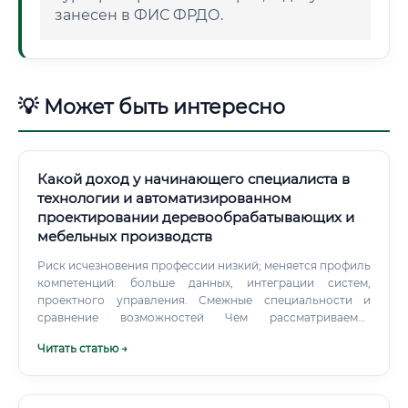
занесен в ФИС ФРДО.
💡 Может быть интересно
Какой доход у начинающего специалиста в
технологии и автоматизированном
проектировании деревообрабатывающих и
мебельных производств
Риск исчезновения профессии низкий; меняется профиль
компетенций: больше данных, интеграции систем,
проектного управления. Смежные специальности и
сравнение возможностей Чем рассматриваемая
специальность лучше: Контроль над продуктом «от идеи
Читать статью →
до цеха» — прямая связь решений с себестоимостью и
качеством. Высокая конверсия в управленческие
позиции благодаря TPP + экономика + цифровизация.