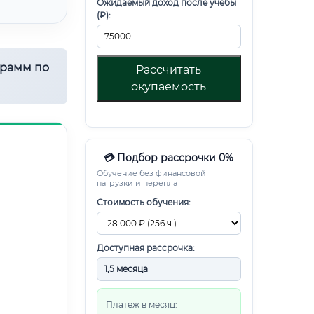
Ожидаемый доход после учебы
(₽):
грамм по
Рассчитать
окупаемость
💳 Подбор рассрочки 0%
Обучение без финансовой
нагрузки и переплат
Стоимость обучения:
Доступная рассрочка:
Платеж в месяц: