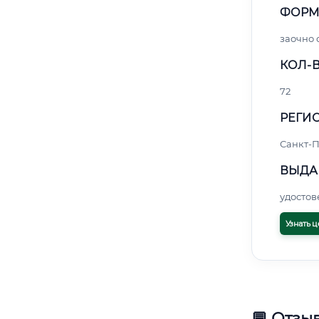
ФОРМ
заочно
КОЛ-В
72
РЕГИО
Санкт-П
ВЫДА
удосто
Узнать ц
💬 Отзы