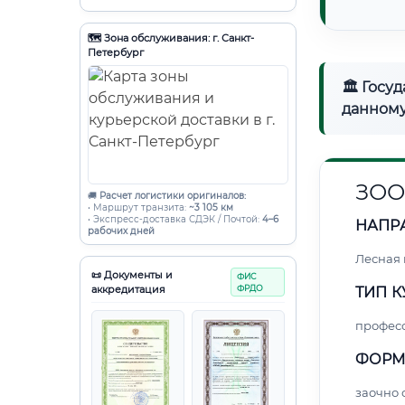
🗺️ Зона обслуживания: г. Санкт-
Петербург
🏛 Госу
данному
ЗОО
🚚
Расчет логистики оригиналов:
• Маршрут транзита:
~3 105 км
• Экспресс-доставка СДЭК / Почтой:
4–6
НАПР
рабочих дней
Лесная
📜 Документы и
ФИС
аккредитация
ФРДО
ТИП К
профес
ФОРМ
заочно 