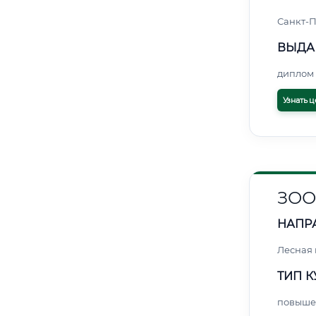
Санкт-П
ВЫДА
диплом 
Узнать ц
ЗОО
НАПР
Лесная
ТИП К
повыше