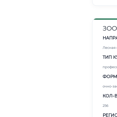
ЗОО
НАПР
Лесная
ТИП К
профес
ФОРМ
очно-за
КОЛ-В
256
РЕГИО