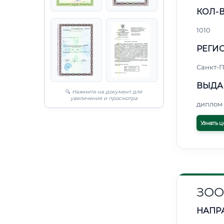
КОЛ-В
1010
РЕГИО
Санкт-П
ВЫДА
🔍
Нажмите на документ для
увеличения и просмотра
диплом 
Узнать ц
ЗОО
НАПР