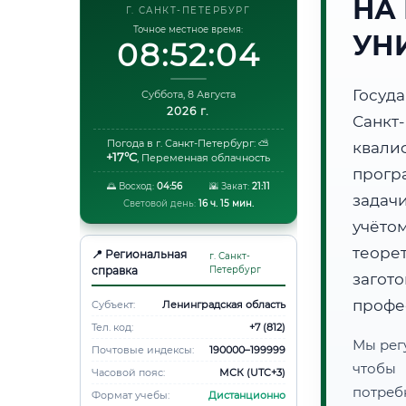
НА
Г. САНКТ-ПЕТЕРБУРГ
Точное местное время:
УН
08:52:05
Госуд
Суббота, 8 Августа
2026 г.
Санкт
Погода в г. Санкт-Петербург:
⛅
квали
+17°C
,
Переменная облачность
прогр
🌅 Восход:
04:56
🌇 Закат:
21:11
задач
Световой день:
16 ч. 15 мин.
учёто
теоре
📍 Региональная
г. Санкт-
справка
Петербург
загот
профе
Субъект:
Ленинградская область
Тел. код:
+7 (812)
Мы рег
Почтовые индексы:
190000–199999
чтобы
Часовой пояс:
МСК (UTC+3)
потреб
Формат учебы:
Дистанционно