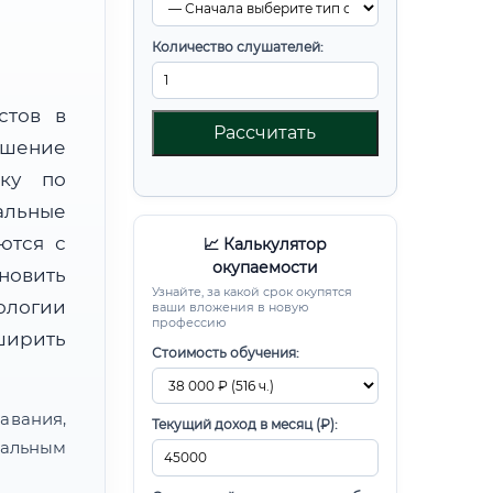
Количество слушателей:
стов в
Рассчитать
ышение
вку по
альные
ются с
📈 Калькулятор
окупаемости
новить
Узнайте, за какой срок окупятся
ологии
ваши вложения в новую
профессию
ширить
Стоимость обучения:
авания,
Текущий доход в месяц (₽):
альным