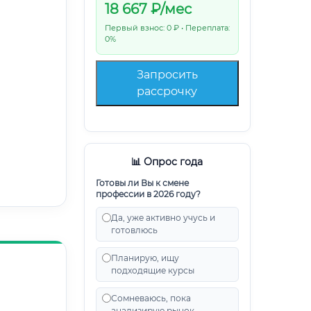
18 667
₽/мес
Первый взнос: 0 ₽ • Переплата:
0%
Запросить
рассрочку
📊 Опрос года
Готовы ли Вы к смене
профессии в 2026 году?
Да, уже активно учусь и
готовлюсь
Планирую, ищу
подходящие курсы
Сомневаюсь, пока
анализирую рынок