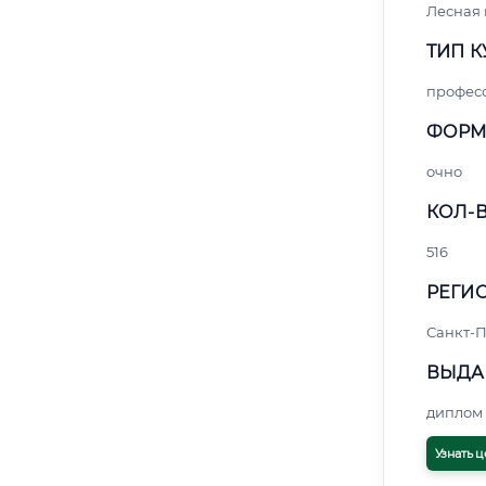
Лесная
ТИП К
профес
ФОРМ
очно
КОЛ-В
516
РЕГИО
Санкт-П
ВЫДА
диплом 
Узнать ц