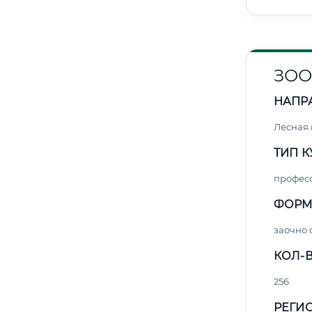
ЗОО
НАПР
Лесная
ТИП К
профес
ФОРМ
заочно
КОЛ-В
256
РЕГИО