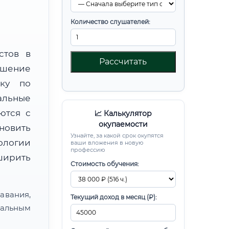
Количество слушателей:
стов в
Рассчитать
ышение
вку по
альные
ются с
📈 Калькулятор
окупаемости
новить
Узнайте, за какой срок окупятся
ологии
ваши вложения в новую
профессию
ширить
Стоимость обучения:
авания,
Текущий доход в месяц (₽):
альным