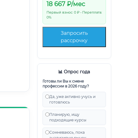
18 667
₽/мес
Первый взнос: 0 ₽ • Переплата:
0%
Запросить
рассрочку
📊 Опрос года
Готовы ли Вы к смене
профессии в 2026 году?
Да, уже активно учусь и
готовлюсь
Планирую, ищу
подходящие курсы
Сомневаюсь, пока
анализирую рынок