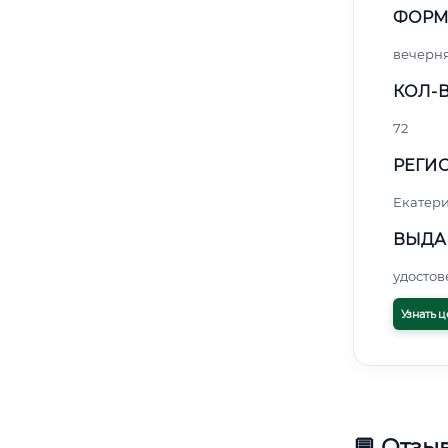
ФОРМ
вечерн
КОЛ-В
72
РЕГИО
Екатер
ВЫДА
удосто
Узнать ц
💬 Отзы