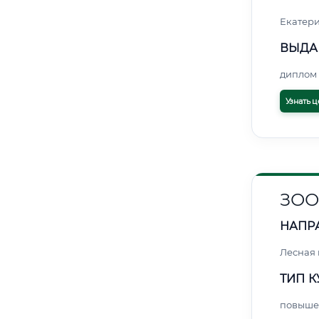
Екатер
ВЫДА
диплом 
Узнать ц
ЗОО
НАПР
Лесная
ТИП К
повыше