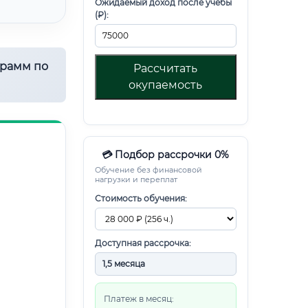
Ожидаемый доход после учебы
(₽):
грамм по
Рассчитать
окупаемость
💳 Подбор рассрочки 0%
Обучение без финансовой
нагрузки и переплат
Стоимость обучения:
Доступная рассрочка:
Платеж в месяц: