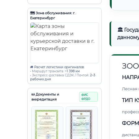
🗺️ Зона обслуживания: г.
Екатеринбург
🏛 Госу
данному
ЗОО
🚚
Расчет логистики оригиналов:
• Маршрут транзита:
~1 398 км
• Экспресс-доставка СДЭК / Почтой:
2–3
НАПР
рабочих дня
Лесная
📜 Документы и
ФИС
аккредитация
ФРДО
ТИП К
профес
ФОРМ
дистан