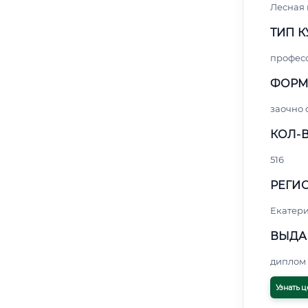
Лесная
ТИП К
профес
ФОРМ
заочно
КОЛ-В
516
РЕГИО
Екатер
ВЫДА
диплом 
Узнать ц