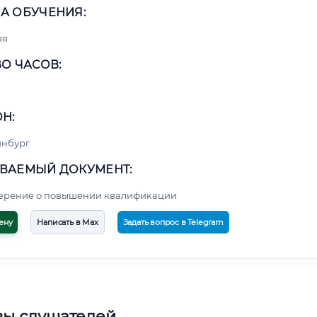
А ОБУЧЕНИЯ:
яя
О ЧАСОВ:
Н:
инбург
ВАЕМЫЙ ДОКУМЕНТ:
верение о повышении квалификации
ену
Написать в Max
Задать вопрос в Telegram
вы слушателей