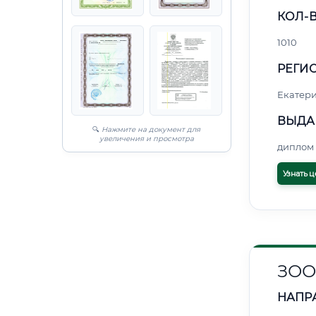
КОЛ-В
1010
РЕГИО
Екатер
ВЫДА
🔍
Нажмите на документ для
увеличения и просмотра
диплом 
Узнать ц
ЗОО
НАПР