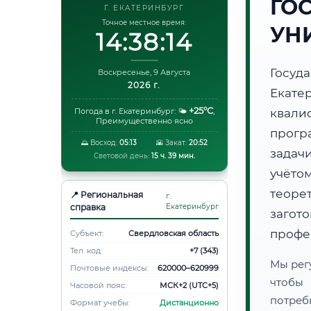
ГО
Г. ЕКАТЕРИНБУРГ
Точное местное время:
УН
14:38:15
Госуд
Воскресенье, 9 Августа
2026 г.
Екате
+25°C
Погода в г. Екатеринбург:
🌤️
,
квали
Преимущественно ясно
прогр
🌅 Восход:
05:13
🌇 Закат:
20:52
задач
Световой день:
15 ч. 39 мин.
учёто
теоре
📍 Региональная
г.
справка
Екатеринбург
загот
профе
Субъект:
Свердловская область
Тел. код:
+7 (343)
Мы рег
Почтовые индексы:
620000–620999
чтобы
Часовой пояс:
МСК+2 (UTC+5)
потреб
Формат учебы:
Дистанционно