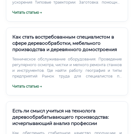
ускорения Типовые траектории: Заготовка: помощник
оператора → оператор харвестера/форвардера → мастер
Читать статью →
участка → начальник лесопункта → производственный
директор. Деревообработка: сортировщик → оператор
линии → бригадир → мастер/начальник смены → технолог →
главный технолог → техдиректор.
Как стать востребованным специалистом в
сфере деревообработки, мебельного
производства и деревянного домостроения
Техническое обслуживание оборудования: Проведение
регулярного осмотра, чистки и мелкого ремонта станков
и инструментов. Где найти работу: география и типы
предприятий Рынок труда для специалистов по
деревообработке обширен и разнообразен.
Читать статью →
Есть ли смысл учиться на технолога
деревообрабатывающего производства:
исчерпывающий анализ профессии
Как обеспечить стабильное качество продукции и