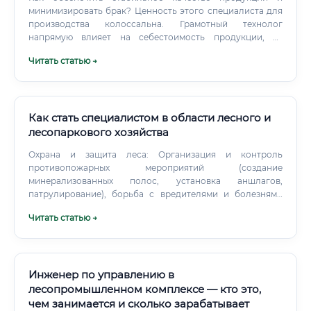
минимизировать брак? Ценность этого специалиста для
производства колоссальна. Грамотный технолог
напрямую влияет на себестоимость продукции, ее
качество, производительность труда и, в конечном счете,
Читать статью →
на прибыль компании.
Как стать специалистом в области лесного и
лесопаркового хозяйства
Охрана и защита леса: Организация и контроль
противопожарных мероприятий (создание
минерализованных полос, установка аншлагов,
патрулирование), борьба с вредителями и болезнями
леса, а также противодействие незаконным рубкам и
Читать статью →
другим лесонарушениям. Лесовосстановление и
лесоразведение: Контроль за работами по посадке
лесных культур, уход за молодыми насаждениями,
заготовка семян, работа в лесных питомниках.
Контрольно-надзорная деятельность: В качестве
Инженер по управлению в
государственного лесного инспектора специалист
лесопромышленном комплексе — кто это,
осуществляет надзор за соблюдением лесного
чем занимается и сколько зарабатывает