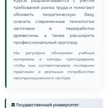
Курсы разрабатываются с учётом
требований рынка труда и помогают
обновить теоретическую базу,
освоить современные технологии
заготовки и переработки
древесины, а также расширить
🚚
Расчет логистики оригиналов:
• Маршрут транзита:
~1 766 км
профессиональный кругозор.
• Экспресс-доставка СДЭК / Почтой:
3–4 рабочих дня
Мы регулярно обновляем учебные
📜 Документы и аккредитация
ФИС ФРДО
материалы и методы преподавания,
чтобы они соответствовали последним
практикам и реальным потребностям
лесопромышленного сектора.
🔍
Нажмите на документ для увеличения и просмотра
🏛 Государственный университет