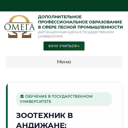
ДОПОЛНИТЕЛЬНОЕ
ПРОФЕССИОНАЛЬНОЕ ОБРАЗОВАНИЕ
В СФЕРЕ ЛЕСНОЙ ПРОМЫШЛЕННОСТИ
дистанционные курсы в государственном
университете
ХОЧУ УЧИТЬСЯ
➜
Меню
💰 ПРОГРАММЫ И СТОИМОСТЬ
Стоимость по программам обучения "Лесная
промышленность"
🏛 ОБУЧЕНИЕ В ГОСУДАРСТВЕННОМ
УНИВЕРСИТЕТЕ
ЗООТЕХНИК В
🌺
АНДИЖАНЕ:
Г. АНДИЖАН