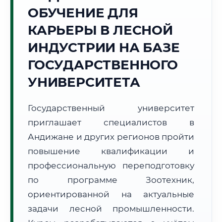
ОБУЧЕНИЕ ДЛЯ
Точное местное время:
20:53:16
КАРЬЕРЫ В ЛЕСНОЙ
ИНДУСТРИИ НА БАЗЕ
Воскресенье, 9 Августа
2026 г.
ГОСУДАРСТВЕННОГО
+30°C
Погода в г. Андижан:
☀️
,
Ясно
УНИВЕРСИТЕТА
🌅 Восход:
05:14
🌇 Закат:
19:17
Световой день:
14 ч. 3 мин.
Государственный университет
приглашает специалистов в
📍 Региональная справка
г. Андижан
Андижане и других регионов пройти
Субъект:
Республика Узбекистан
повышение квалификации и
Тел. код:
+998 (74)
профессиональную переподготовку
Почтовые индексы:
170100–170130
по программе Зоотехник,
Часовой пояс:
UTC+5
ориентированной на актуальные
Формат учебы:
Дистанционно
задачи лесной промышленности.
🗺️ Зона обслуживания: г. Андижан