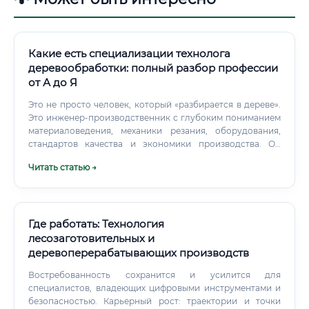
Какие есть специализации технолога
деревообработки: полный разбор профессии
от А до Я
Это не просто человек, который «разбирается в дереве».
Это инженер-производственник с глубоким пониманием
материаловедения, механики резания, оборудования,
стандартов качества и экономики производства. Он
отвечает за то, чтобы продукт на выходе соответствовал
Читать статью →
заданным параметрам — по прочности, геометрии,
влажности, внешнему виду.
Где работать: Технология
лесозаготовительных и
деревоперерабатывающих производств
Востребованность сохранится и усилится для
специалистов, владеющих цифровыми инструментами и
безопасностью. Карьерный рост: траектории и точки