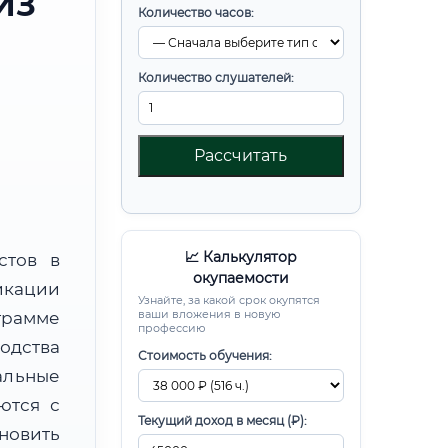
ИЗ
Количество часов:
Количество слушателей:
Рассчитать
📈 Калькулятор
стов в
окупаемости
икации
Узнайте, за какой срок окупятся
ваши вложения в новую
рамме
профессию
одства
Стоимость обучения:
альные
ются с
Текущий доход в месяц (₽):
новить