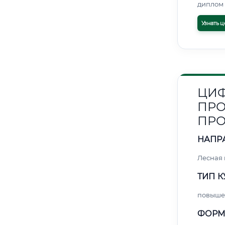
диплом 
Узнать ц
ЦИФ
ПРО
ПРО
НАПР
Лесная
ТИП К
повыше
ФОРМ