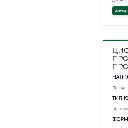
диплом 
Узнать ц
ЦИФ
ПРО
ПРО
НАПР
Лесная
ТИП К
профес
ФОРМ