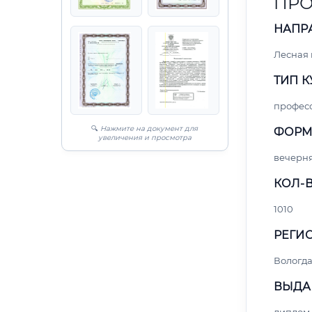
ПРО
НАПР
Лесная
ТИП К
профес
🔍
Нажмите на документ для
ФОРМ
увеличения и просмотра
вечерн
КОЛ-В
1010
РЕГИО
Вологд
ВЫДА