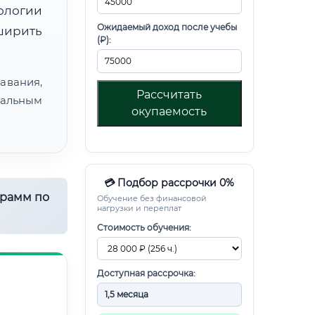
ологии
Ожидаемый доход после учебы
ширить
(₽):
авания,
Рассчитать
альным
окупаемость
💳 Подбор рассрочки 0%
грамм по
Обучение без финансовой
нагрузки и переплат
Стоимость обучения:
Доступная рассрочка: