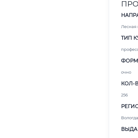
ПРО
НАПР
Лесная
ТИП К
профес
ФОРМ
очно
КОЛ-В
256
РЕГИО
Вологд
ВЫДА