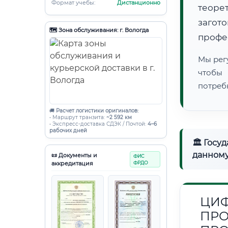
Формат учебы:
Дистанционно
теоре
загот
🗺️ Зона обслуживания: г. Вологда
профе
Мы рег
чтобы
потреб
🚚
Расчет логистики оригиналов:
• Маршрут транзита:
~2 592 км
• Экспресс-доставка СДЭК / Почтой:
4–6
рабочих дней
🏛 Госу
данному
📜 Документы и
ФИС
аккредитация
ФРДО
ЦИФ
ПРО