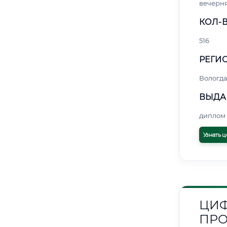
вечерн
КОЛ-В
516
РЕГИО
Вологд
ВЫДА
диплом 
Узнать ц
ЦИФ
ПРО