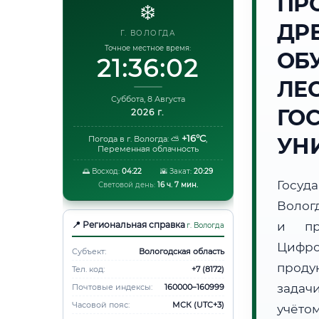
ПР
❄️
ДР
Г. ВОЛОГДА
Точное местное время:
ОБ
21:36:03
ЛЕ
Суббота, 8 Августа
ГО
2026 г.
+16°C
УН
Погода в г. Вологда:
⛅
,
Переменная облачность
🌅 Восход:
04:22
🌇 Закат:
20:29
Госуд
Световой день:
16 ч. 7 мин.
Волог
📍 Региональная справка
и пр
г. Вологда
Цифро
Субъект:
Вологодская область
проду
Тел. код:
+7 (8172)
задач
Почтовые индексы:
160000–160999
Часовой пояс:
МСК (UTC+3)
учёто