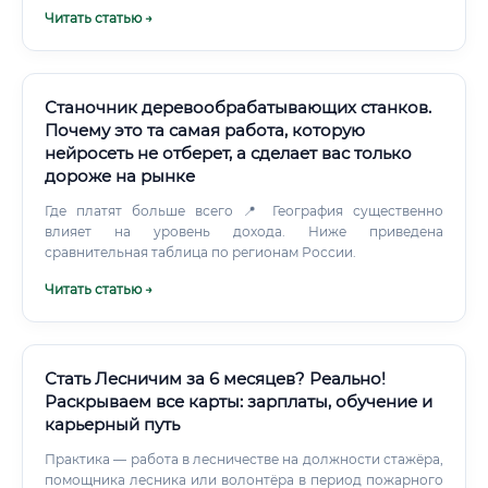
авторской мебели и лестниц: высокая доля ручной
Читать статью →
доработки, персонализация.
Станочник деревообрабатывающих станков.
Почему это та самая работа, которую
нейросеть не отберет, а сделает вас только
дороже на рынке
Где платят больше всего 📍 География существенно
влияет на уровень дохода. Ниже приведена
сравнительная таблица по регионам России.
Читать статью →
Стать Лесничим за 6 месяцев? Реально!
Раскрываем все карты: зарплаты, обучение и
карьерный путь
Практика — работа в лесничестве на должности стажёра,
помощника лесника или волонтёра в период пожарного