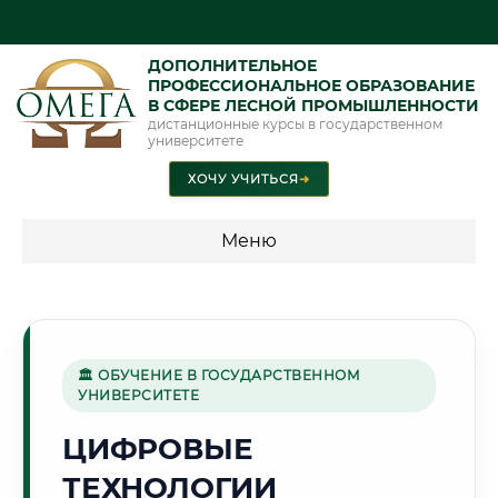
ДОПОЛНИТЕЛЬНОЕ
ПРОФЕССИОНАЛЬНОЕ ОБРАЗОВАНИЕ
В СФЕРЕ ЛЕСНОЙ ПРОМЫШЛЕННОСТИ
дистанционные курсы в государственном
университете
ХОЧУ УЧИТЬСЯ
➜
Меню
💰 ПРОГРАММЫ И СТОИМОСТЬ
Стоимость по программам обучения "Лесная
промышленность"
🏛 ОБУЧЕНИЕ В ГОСУДАРСТВЕННОМ
УНИВЕРСИТЕТЕ
ЦИФРОВЫЕ
🌲
ТЕХНОЛОГИИ
Г. ПЕТРОЗАВОДСК