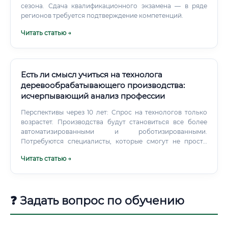
сезона. Сдача квалификационного экзамена — в ряде
регионов требуется подтверждение компетенций.
Читать статью →
Есть ли смысл учиться на технолога
деревообрабатывающего производства:
исчерпывающий анализ профессии
Перспективы через 10 лет: Спрос на технологов только
возрастет. Производства будут становиться все более
автоматизированными и роботизированными.
Потребуются специалисты, которые смогут не просто
знать технологию, но и управлять этими сложными
Читать статью →
комплексами, интегрировать новое оборудование и
работать с цифровыми двойниками производства.
❓ Задать вопрос по обучению