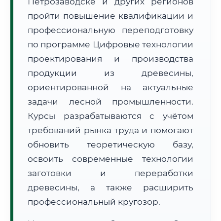
Петрозаводске и других регионов
пройти повышение квалификации и
профессиональную переподготовку
по программе Цифровые технологии
проектирования и производства
продукции из древесины,
🚚
Расчет логистики оригиналов:
• Маршрут транзита:
~2 853 км
ориентированной на актуальные
• Экспресс-доставка СДЭК / Почтой:
4–6 рабочих дней
задачи лесной промышленности.
Курсы разрабатываются с учётом
📜 Документы и аккредитация
ФИС ФРДО
требований рынка труда и помогают
обновить теоретическую базу,
освоить современные технологии
🔍
Нажмите на документ для увеличения и просмотра
заготовки и переработки
древесины, а также расширить
профессиональный кругозор.