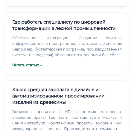
Где работать специалисту по цифровой
трансформации в лесной промышленности
Обеспечение интеграции: Создание единого
информационного пространства, в котором все системы
(например, бухгалтерская программа, производственная
система и складская) обмениваются данными без сбоев.
Контроль и оптимизация: Постоянный мониторинг
Читать статью →
работы внедренных систем, сбор обратной связи и
дальнейшая оптимизация процессов.
Какая средняя зарплата в дизайне и
автоматизированном проектировании
изделий из древесины
Возможна привязка к KPI (экономия материала,
снижение брака). Где платят больше всего Москва и
Санкт‑Петербург: комплексные проекты, высокий чек,
международные клиенты. Производители премиальной