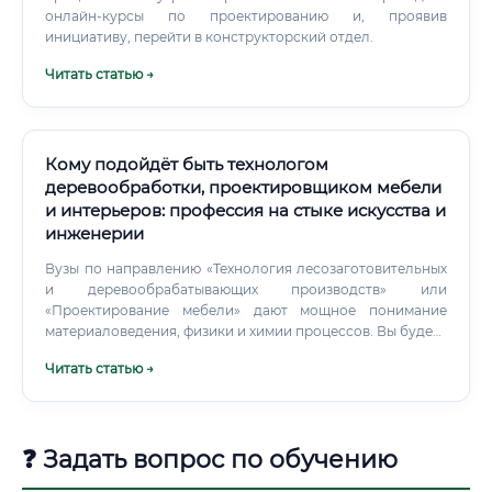
онлайн-курсы по проектированию и, проявив
инициативу, перейти в конструкторский отдел.
Читать статью →
Кому подойдёт быть технологом
деревообработки, проектировщиком мебели
и интерьеров: профессия на стыке искусства и
инженерии
Вузы по направлению «Технология лесозаготовительных
и деревообрабатывающих производств» или
«Проектирование мебели» дают мощное понимание
материаловедения, физики и химии процессов. Вы будете
досконально знать, почему коробится древесина, как
Читать статью →
правильно рассчитать режимы резания и как устроена
вентиляция цеха. Баумана, КНИТУ, ВГЛТУ и другие
лесотехнические академии.
❓ Задать вопрос по обучению