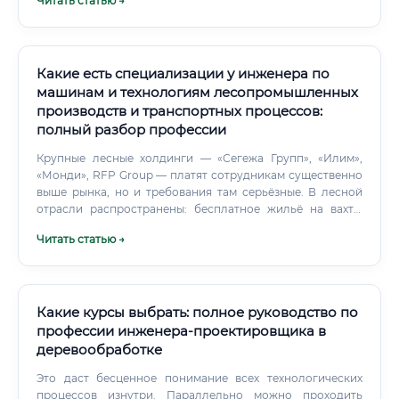
Читать статью →
коробке"), а первичная обработка будет происходить в
облаке в режиме реального времени.
Какие есть специализации у инженера по
машинам и технологиям лесопромышленных
производств и транспортных процессов:
полный разбор профессии
Крупные лесные холдинги — «Сегежа Групп», «Илим»,
«Монди», RFP Group — платят сотрудникам существенно
выше рынка, но и требования там серьёзные. В лесной
отрасли распространены: бесплатное жильё на вахте,
питание, транспорт до места работы.
Читать статью →
Какие курсы выбрать: полное руководство по
профессии инженера-проектировщика в
деревообработке
Это даст бесценное понимание всех технологических
процессов изнутри. Параллельно можно проходить