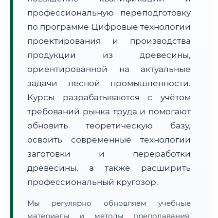
профессиональную переподготовку
по программе Цифровые технологии
проектирования и производства
продукции из древесины,
ориентированной на актуальные
🚚
Расчет логистики оригиналов:
задачи лесной промышленности.
• Маршрут транзита:
~3 805 км
• Экспресс-доставка СДЭК / Почтой:
5–7 рабочих дней
Курсы разрабатываются с учётом
требований рынка труда и помогают
📜 Документы и аккредитация
ФИС ФРДО
обновить теоретическую базу,
освоить современные технологии
заготовки и переработки
🔍
Нажмите на документ для увеличения и просмотра
древесины, а также расширить
профессиональный кругозор.
Мы регулярно обновляем учебные
материалы и методы преподавания,