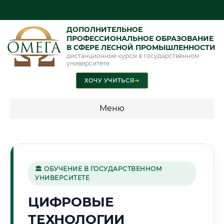
ДОПОЛНИТЕЛЬНОЕ
ПРОФЕССИОНАЛЬНОЕ ОБРАЗОВАНИЕ
В СФЕРЕ ЛЕСНОЙ ПРОМЫШЛЕННОСТИ
дистанционные курсы в государственном
университете
ХОЧУ УЧИТЬСЯ
➜
Меню
💰 ПРОГРАММЫ И СТОИМОСТЬ
Стоимость по программам обучения "Лесная
промышленность"
🏛 ОБУЧЕНИЕ В ГОСУДАРСТВЕННОМ
УНИВЕРСИТЕТЕ
ЦИФРОВЫЕ
🏯
ТЕХНОЛОГИИ
Г. БРЕСТ