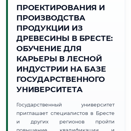
ПРОЕКТИРОВАНИЯ И
Точное местное время:
22:26:33
ПРОИЗВОДСТВА
ПРОДУКЦИИ ИЗ
Пятница, 7 Августа
2026 г.
ДРЕВЕСИНЫ В БРЕСТЕ:
+22°C
Погода в г. Брест:
☁️
,
Пасмурно
ОБУЧЕНИЕ ДЛЯ
🌅 Восход:
05:56
🌇 Закат:
21:05
КАРЬЕРЫ В ЛЕСНОЙ
Световой день:
15 ч. 9 мин.
ИНДУСТРИИ НА БАЗЕ
📍 Региональная справка
г. Брест
ГОСУДАРСТВЕННОГО
Субъект:
Республика Беларусь
УНИВЕРСИТЕТА
Тел. код:
+375 (162)
Почтовые индексы:
224000–224033
Государственный университет
Часовой пояс:
UTC+3
приглашает специалистов в Бресте
Формат учебы:
Дистанционно
и других регионов пройти
повышение квалификации и
🗺️ Зона обслуживания: г. Брест