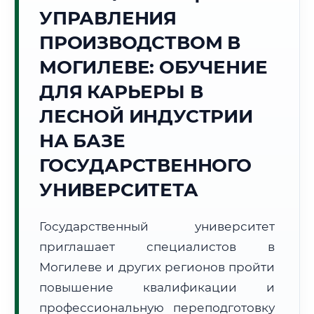
УПРАВЛЕНИЯ
Точное местное время:
06:22:52
ПРОИЗВОДСТВОМ В
МОГИЛЕВЕ: ОБУЧЕНИЕ
Пятница, 7 Августа
2026 г.
ДЛЯ КАРЬЕРЫ В
+19°C
Погода в г. Могилев:
🌫️
,
Туман
ЛЕСНОЙ ИНДУСТРИИ
🌅 Восход:
05:23
🌇 Закат:
20:46
НА БАЗЕ
Световой день:
15 ч. 23 мин.
ГОСУДАРСТВЕННОГО
📍 Региональная справка
г. Могилев
УНИВЕРСИТЕТА
Субъект:
Республика Беларусь
Тел. код:
+375 (222)
Государственный университет
Почтовые индексы:
212000–212030
приглашает специалистов в
Часовой пояс:
UTC+3
Могилеве и других регионов пройти
Формат учебы:
Дистанционно
повышение квалификации и
профессиональную переподготовку
🗺️ Зона обслуживания: г. Могилев