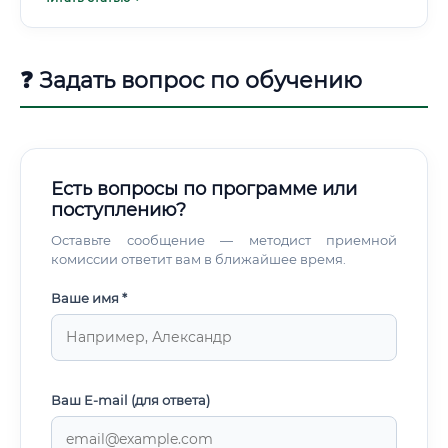
понимать: современный лесозаготовитель — это не
лесоруб с топором из советских плакатов. Это оператор
сложной техники, технолог лесного производства и
специалист по рациональному природопользованию в
❓ Задать вопрос по обучению
одном лице.
Есть вопросы по программе или
поступлению?
Оставьте сообщение — методист приемной
комиссии ответит вам в ближайшее время.
Ваше имя *
Ваш E-mail (для ответа)