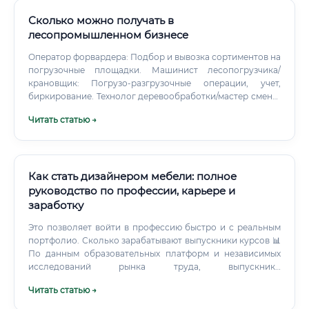
Сколько можно получать в
лесопромышленном бизнесе
Оператор форвардера: Подбор и вывозка сортиментов на
погрузочные площадки. Машинист лесопогрузчика/
крановщик: Погрузо-разгрузочные операции, учет,
биркирование. Технолог деревообработки/мастер смены:
Режимы распила, карты раскроя, контроль влажности,
Читать статью →
качества.
Как стать дизайнером мебели: полное
руководство по профессии, карьере и
заработку
Это позволяет войти в профессию быстро и с реальным
портфолио. Сколько зарабатывают выпускники курсов 📊
По данным образовательных платформ и независимых
исследований рынка труда, выпускники
профессиональных курсов по дизайну мебели в течение
Читать статью →
первого года после обучения зарабатывают следующие
суммы: ✅ Выпускники с сильным портфолио и