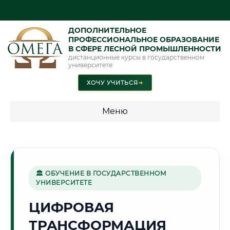
ДОПОЛНИТЕЛЬНОЕ
ПРОФЕССИОНАЛЬНОЕ ОБРАЗОВАНИЕ
В СФЕРЕ ЛЕСНОЙ ПРОМЫШЛЕННОСТИ
дистанционные курсы в государственном
университете
ХОЧУ УЧИТЬСЯ
➜
Меню
💰 ПРОГРАММЫ И СТОИМОСТЬ
Стоимость по программам обучения "Лесная
промышленность"
🏛 ОБУЧЕНИЕ В ГОСУДАРСТВЕННОМ
УНИВЕРСИТЕТЕ
ЦИФРОВАЯ
🏙️
ТРАНСФОРМАЦИЯ
Г. МОГИЛЕВ