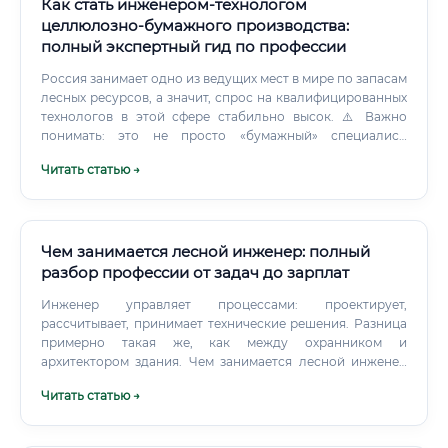
Как стать инженером-технологом
целлюлозно-бумажного производства:
полный экспертный гид по профессии
Россия занимает одно из ведущих мест в мире по запасам
лесных ресурсов, а значит, спрос на квалифицированных
технологов в этой сфере стабильно высок. ⚠️ Важно
понимать: это не просто «бумажный» специалист.
Инженер-технолог ЦБП работает с химическими
Читать статью →
процессами, высокотехнологичным оборудованием,
системами автоматизации производства и требованиями
экологической безопасности.
Чем занимается лесной инженер: полный
разбор профессии от задач до зарплат
Инженер управляет процессами: проектирует,
рассчитывает, принимает технические решения. Разница
примерно такая же, как между охранником и
архитектором здания. Чем занимается лесной инженер
Спросите любого лесного инженера, чем он занимается
Читать статью →
— и получите разные ответы в зависимости от места
работы.