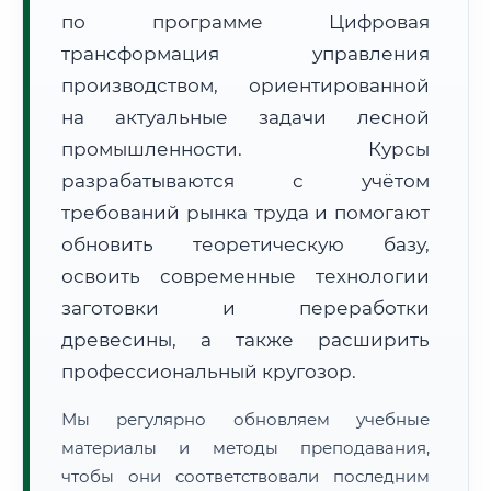
по программе Цифровая
трансформация управления
производством, ориентированной
на актуальные задачи лесной
промышленности. Курсы
🚚
Расчет логистики оригиналов:
разрабатываются с учётом
• Маршрут транзита:
~3 319 км
• Экспресс-доставка СДЭК / Почтой:
5–7 рабочих дней
требований рынка труда и помогают
обновить теоретическую базу,
📜 Документы и аккредитация
ФИС ФРДО
освоить современные технологии
заготовки и переработки
древесины, а также расширить
🔍
Нажмите на документ для увеличения и просмотра
профессиональный кругозор.
Мы регулярно обновляем учебные
материалы и методы преподавания,
чтобы они соответствовали последним