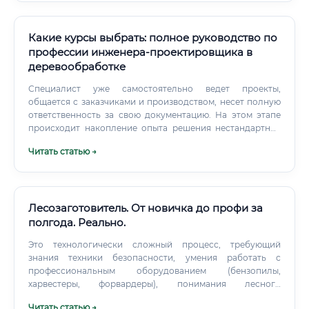
освоенными программами (AutoCAD, 3ds Max) находят
работу быстрее и стартуют с более высоких позиций.
Какие курсы выбрать: полное руководство по
профессии инженера-проектировщика в
деревообработке
Специалист уже самостоятельно ведет проекты,
общается с заказчиками и производством, несет полную
ответственность за свою документацию. На этом этапе
происходит накопление опыта решения нестандартных
задач. Экспертиза (3-5 лет): Ведущий инженер-
Читать статью →
проектировщик.
Лесозаготовитель. От новичка до профи за
полгода. Реально.
Это технологически сложный процесс, требующий
знания техники безопасности, умения работать с
профессиональным оборудованием (бензопилы,
харвестеры, форвардеры), понимания лесного
законодательства и экологических норм. ⚡ Важно
Читать статью →