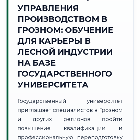
УПРАВЛЕНИЯ
Точное местное время:
21:25:50
ПРОИЗВОДСТВОМ В
ГРОЗНОМ: ОБУЧЕНИЕ
Четверг, 6 Августа
2026 г.
ДЛЯ КАРЬЕРЫ В
+29°C
Погода в г. Грозный:
☁️
,
Пасмурно
ЛЕСНОЙ ИНДУСТРИИ
🌅 Восход:
04:52
🌇 Закат:
19:13
НА БАЗЕ
Световой день:
14 ч. 21 мин.
ГОСУДАРСТВЕННОГО
📍 Региональная справка
г. Грозный
УНИВЕРСИТЕТА
Субъект:
Чеченская Республика
Тел. код:
+7 (8712)
Государственный университет
Почтовые индексы:
364000–364999
приглашает специалистов в Грозном
Часовой пояс:
МСК (UTC+3)
и других регионов пройти
Формат учебы:
Дистанционно
повышение квалификации и
профессиональную переподготовку
🗺️ Зона обслуживания: г. Грозный