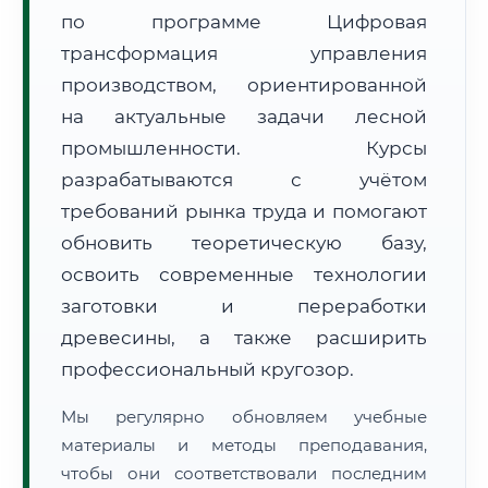
по программе Цифровая
трансформация управления
производством, ориентированной
на актуальные задачи лесной
промышленности. Курсы
🚚
Расчет логистики оригиналов:
разрабатываются с учётом
• Маршрут транзита:
~2 959 км
• Экспресс-доставка СДЭК / Почтой:
4–6 рабочих дней
требований рынка труда и помогают
обновить теоретическую базу,
📜 Документы и аккредитация
ФИС ФРДО
освоить современные технологии
заготовки и переработки
древесины, а также расширить
🔍
Нажмите на документ для увеличения и просмотра
профессиональный кругозор.
Мы регулярно обновляем учебные
материалы и методы преподавания,
чтобы они соответствовали последним