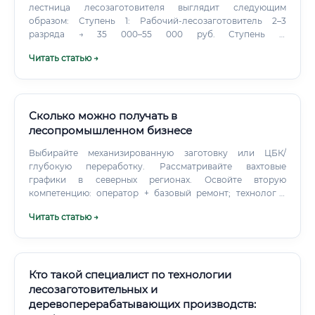
лестница лесозаготовителя выглядит следующим
профессии Итоговое сравнение: стоит ли идти в ЦБП или
образом: Ступень 1: Рабочий-лесозаготовитель 2–3
выбрать другую отрасль Ключевые аргументы «ЗА»
разряда → 35 000–55 000 руб. Ступень 2:
обучение профессии инженера-технолога ЦБП ✅
Лесозаготовитель 4–5 разряда → 70 000–95 000 руб.
Дефицит кадров — отрасль испытывает острую нехватку
Читать статью →
Ступень 3: Бригадир лесозаготовительной бригады → 100
квалифицированных технологов. Это означает, что
000–140 000 руб.
работодатели готовы бороться за специалистов,
предлагая конкурентные условия ✅ Высокий и
стабильный доход — даже начинающий специалист
Сколько можно получать в
получает выше среднего по стране, а через 3–5 лет
выходит на уровень 100 000–140 000 ₽ и выше ✅
лесопромышленном бизнесе
Неуязвимость к кризисам — бумага, картон и
Выбирайте механизированную заготовку или ЦБК/
упаковочные материалы нужны всегда.
глубокую переработку. Рассматривайте вахтовые
графики в северных регионах. Освойте вторую
компетенцию: оператор + базовый ремонт; технолог +
1С/SAP; логист + Power BI.
Читать статью →
Кто такой специалист по технологии
лесозаготовительных и
деревоперерабатывающих производств: