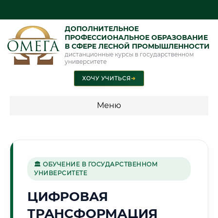
ДОПОЛНИТЕЛЬНОЕ
ПРОФЕССИОНАЛЬНОЕ ОБРАЗОВАНИЕ
В СФЕРЕ ЛЕСНОЙ ПРОМЫШЛЕННОСТИ
дистанционные курсы в государственном
университете
ХОЧУ УЧИТЬСЯ
➜
Меню
💰 ПРОГРАММЫ И СТОИМОСТЬ
Стоимость по программам обучения "Лесная
промышленность"
🏛 ОБУЧЕНИЕ В ГОСУДАРСТВЕННОМ
УНИВЕРСИТЕТЕ
ЦИФРОВАЯ
🕌
ТРАНСФОРМАЦИЯ
Г. ГРОЗНЫЙ