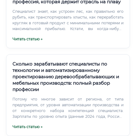
профессия, которая держит отрасль на плаву
Специалист знает, как устроен лес, как правильно его
рубить, как транспортировать хлысты, как переработать
кругляк в готовый продукт с минимальными потерями и
максимальной прибылью. Кстати, вы когда-нибудь
задумывались, сколько этапов проходит обычная
Читать статью →
деревянная доска, прежде чем попасть на строительную
площадку? Только основных технологических операций
— больше десяти.
Сколько зарабатывают специалисты по
технологии и автоматизированному
проектированию деревообрабатывающих и
мебельных производств: полный разбор
профессии
Потому что многое зависит от региона, от типа
предприятия, от уровня автоматизации производства и
от конкретного набора компетенций специалиста.
Зарплаты по уровню опыта (данные 2024 года, Россия):
Зарплаты по регионам: Картина по регионам вполне
Читать статью →
предсказуемая.