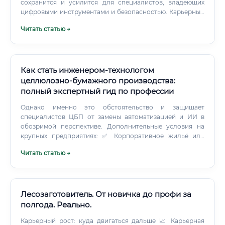
сохранится и усилится для специалистов, владеющих
цифровыми инструментами и безопасностью. Карьерный
рост: траектории и точки ускорения Типовые траектории:
Читать статью →
Заготовка: помощник оператора → оператор харвестера/
форвардера → мастер участка → начальник лесопункта →
производственный директор.
Как стать инженером-технологом
целлюлозно-бумажного производства:
полный экспертный гид по профессии
Однако именно это обстоятельство и защищает
специалистов ЦБП от замены автоматизацией и ИИ в
обозримой перспективе. Дополнительные условия на
крупных предприятиях: ✅ Корпоративное жильё или
компенсация аренды ✅ Добровольное медицинское
Читать статью →
страхование (ДМС) ✅ Корпоративный транспорт до
предприятия ✅ Оплачиваемое обучение и повышение
квалификации ✅ Дополнительные дни отпуска за
вредность (до 7 дней) ✅ Пенсионные программы от
работодателя ✅ Санаторно-курортное лечение за счёт
Лесозаготовитель. От новичка до профи за
предприятия Есть ли смысл учиться ✅ Подведём
полгода. Реально.
итоговый анализ целесообразности входа в профессию
Карьерный рост: куда двигаться дальше 📈 Карьерная
по ключевым параметрам: Итоговая оценочная таблица