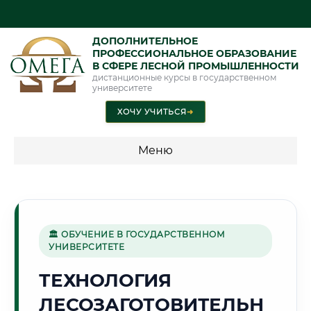
ДОПОЛНИТЕЛЬНОЕ
ПРОФЕССИОНАЛЬНОЕ ОБРАЗОВАНИЕ
В СФЕРЕ ЛЕСНОЙ ПРОМЫШЛЕННОСТИ
дистанционные курсы в государственном
университете
ХОЧУ УЧИТЬСЯ
➜
Меню
💰 ПРОГРАММЫ И СТОИМОСТЬ
Стоимость по программам обучения "Лесная
промышленность"
🏛 ОБУЧЕНИЕ В ГОСУДАРСТВЕННОМ
УНИВЕРСИТЕТЕ
ТЕХНОЛОГИЯ
🚗
ЛЕСОЗАГОТОВИТЕЛЬН
Г. ТОЛЬЯТТИ