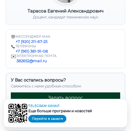
Тарасов Евгений Александрович
Доцент, кандидат технических наук
💬
МЕССЕНДЖЕР MAX
+7 (920) 211-67-25
📞
ТЕЛЕФОНЫ
+7 (961) 381-91-08
✉️
ЭЛЕКТРОННАЯ ПОЧТА
382652@mail.ru
У Вас остались вопросы?
Свяжитесь с нами удобным способом:
Задать вопрос
TELEGRAM-КАНАЛ
Написать в Max
Еще больше программ и новостей
Перейти в канал
➔
Задать вопрос в Telegram