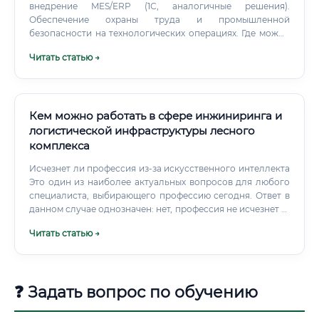
внедрение MES/ERP (1С, аналогичные решения).
Обеспечение охраны труда и промышленной
безопасности на технологических операциях. Где можно
трудоустроиться Мебельные фабрики (корпусная,
Читать статью →
мягкая, офисная, кухонная мебель).
Кем можно работать в сфере инжиниринга и
логистической инфраструктуры лесного
комплекса
Исчезнет ли профессия из-за искусственного интеллекта
Это один из наиболее актуальных вопросов для любого
специалиста, выбирающего профессию сегодня. Ответ в
данном случае однозначен: нет, профессия не исчезнет —
но она существенно трансформируется.
Читать статью →
❓ Задать вопрос по обучению