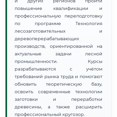
и других регионов пройти
повышение квалификации и
профессиональную переподготовку
по программе Технология
лесозаготовительных и
деревоперерабатывающих
🚚
Расчет логистики оригиналов:
• Маршрут транзита:
~2 166 км
производств, ориентированной на
• Экспресс-доставка СДЭК / Почтой:
3–5 рабочих дней
актуальные задачи лесной
промышленности. Курсы
📜 Документы и аккредитация
ФИС ФРДО
разрабатываются с учётом
требований рынка труда и помогают
обновить теоретическую базу,
🔍
Нажмите на документ для увеличения и просмотра
освоить современные технологии
заготовки и переработки
древесины, а также расширить
профессиональный кругозор.