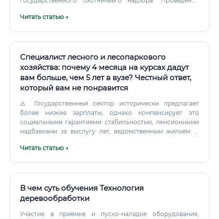
государственного охотничьего надзора. Проведение
разъяснительной работы с населением и охотниками о
Читать статью →
правилах охоты и природоохранном законодательстве.
Специалист лесного и лесопаркового
хозяйства: почему 4 месяца на курсах дадут
вам больше, чем 5 лет в вузе? Честный ответ,
который вам не понравится
⚠️ Государственный сектор исторически предлагает
более низкие зарплаты, однако компенсирует это
социальными гарантиями: стабильностью, пенсионными
надбавками за выслугу лет, ведомственным жильём (в
ряде регионов), а также надбавками за работу в особых
Читать статью →
условиях. Где платят больше всего: региональный обзор
✅ Вывод: Наибольший уровень оплаты труда — в
северных и дальневосточных регионах с развитой лесной
промышленностью, а также в крупных городах с
развитым лесопарковым хозяйством.
В чем суть обучения Технология
деревообработки
Участие в приемке и пуско-наладке оборудования,