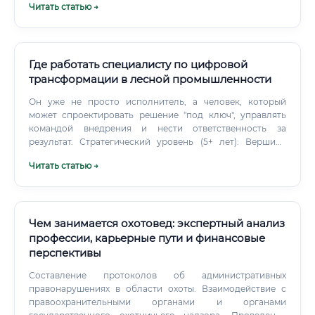
Читать статью →
дела. Реставраторы мебели, работающие на дизайн-
студии Москвы, нередко получают от 150 000 рублей и
выше.
Где работать специалисту по цифровой
трансформации в лесной промышленности
Он уже не просто исполнитель, а человек, который
может спроектировать решение "под ключ", управлять
командой внедрения и нести ответственность за
результат. Стратегический уровень (5+ лет): Вершина
карьеры — должность руководителя департамента
Читать статью →
цифровой трансформации или CDTO. Это топ-
менеджерская позиция, предполагающая разработку
долгосрочной IT-стратегии всей компании.
Чем занимается охотовед: экспертный анализ
профессии, карьерные пути и финансовые
перспективы
Составление протоколов об административных
правонарушениях в области охоты. Взаимодействие с
правоохранительными органами и органами