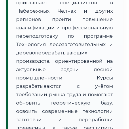
приглашает специалистов в
Набережных Челнах и других
регионов пройти повышение
квалификации и профессиональную
переподготовку по программе
Технология лесозаготовительных и
🚚
Расчет логистики оригиналов:
• Маршрут транзита:
~1 913 км
деревоперерабатывающих
• Экспресс-доставка СДЭК / Почтой:
3–5 рабочих дней
производств, ориентированной на
📜 Документы и аккредитация
ФИС ФРДО
актуальные задачи лесной
промышленности. Курсы
разрабатываются с учётом
требований рынка труда и помогают
🔍
Нажмите на документ для увеличения и просмотра
обновить теоретическую базу,
освоить современные технологии
заготовки и переработки
древесины, а также расширить