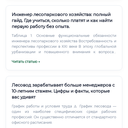
работы Это один из наиболее выгодных показателей
окупаемости среди рабочих технических профессий.
Инженер лесопаркового хозяйства: полный
гайд. Где учиться, сколько платят и как найти
первую работу без опыта.
Таблица 1: Основные функциональные обязанности
инженера лесопаркового хозяйства Востребованность и
перспективы профессии в XXI веке В эпоху глобальной
урбанизации и повышенного внимания к вопросам
экологии профессия инженера лесопаркового хозяйства
Читать статью →
становится все более актуальной. Качество городской
среды напрямую влияет на здоровье и благополучие
жителей, а зеленые насаждения являются ключевым
элементом этой среды. Спрос на специалистов будет
только расти по нескольким причинам: Программы
Лесовод зарабатывает больше менеджеров с
благоустройства городов: Федеральные и региональные
10-летним стажем. Цифры и факты, которые
проекты по созданию комфортной городской среды
вас удивят
требуют грамотных специалистов для проектирования и
содержания новых парков и скверов.
График работы и условия труда ⚠️ График лесовода —
один из наиболее специфических среди рабочих
профессий. Он существенно отличается от стандартного
офисного расписания.