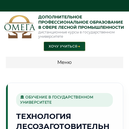
ДОПОЛНИТЕЛЬНОЕ
ПРОФЕССИОНАЛЬНОЕ ОБРАЗОВАНИЕ
В СФЕРЕ ЛЕСНОЙ ПРОМЫШЛЕННОСТИ
дистанционные курсы в государственном
университете
ХОЧУ УЧИТЬСЯ
➜
Меню
💰 ПРОГРАММЫ И СТОИМОСТЬ
Стоимость по программам обучения "Лесная
промышленность"
🏛 ОБУЧЕНИЕ В ГОСУДАРСТВЕННОМ
УНИВЕРСИТЕТЕ
ТЕХНОЛОГИЯ
🏗️
ЛЕСОЗАГОТОВИТЕЛЬН
Г. НАБЕРЕЖНЫЕ ЧЕЛНЫ