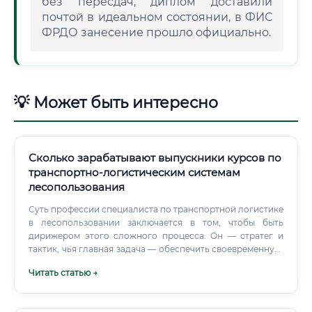
без пересдач, диплом доставили
почтой в идеальном состоянии, в ФИС
ФРДО занесение прошло официально.
💡 Может быть интересно
Сколько зарабатывают выпускники курсов по
транспортно-логистическим системам
лесопользования
Суть профессии специалиста по транспортной логистике
в лесопользовании заключается в том, чтобы быть
дирижером этого сложного процесса. Он — стратег и
тактик, чья главная задача — обеспечить своевременную,
безопасную и экономически выгодную доставку лесных
Читать статью →
ресурсов. В отличие от городской логистики, где есть
асфальтированные дороги и развитая инфраструктура,
специалист в ЛПК работает в условиях бездорожья,