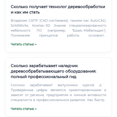
меняющихся погодных условий, удаленности объектов и
специфики самого груза — круглого леса или
Сколько получает технолог деревообработки
пиломатериалов.
и как им стать
Владение САПР (CAD-системами), такими как AutoCAD,
SolidWorks, Компас-3D. Знание специализированного
мебельного ПО (например, "Базис-Мебельщик").
Понимание принципов работы основного
деревообрабатывающего оборудования, включая станки
Читать статью →
с ЧПУ.
Сколько зарабатывает наладчик
деревообрабатывающего оборудования:
полный профессиональный гид
Сколько зарабатывают выпускники курсов ⚠️
Приведённые цифры являются ориентировочными и
зависят от региона, предприятия и личной активности
специалиста в профессиональном развитии. Как быстро
окупится обучение ✅ Стоимость базового курса: от 25
Читать статью →
000 до 60 000 рублей ✅ Зарплата после обучения: от 40
000 рублей в месяц ✅ Срок окупаемости: 1–2 месяца