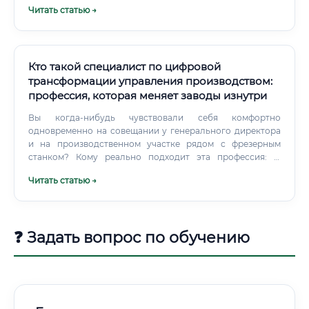
Читать статью →
Кто такой специалист по цифровой
трансформации управления производством:
профессия, которая меняет заводы изнутри
Вы когда-нибудь чувствовали себя комфортно
одновременно на совещании у генерального директора
и на производственном участке рядом с фрезерным
станком? Кому реально подходит эта профессия: ✅
Инженерам с опытом работы на производстве, которые
Читать статью →
устали от рутины и хотят влиять на изменения ✅ IT-
специалистам, которым интересна промышленность и
"железо" за пределами серверных комнат ✅ Менеджерам
проектов, которые хотят работать с реальными
❓ Задать вопрос по обучению
физическими объектами, а не только с документами ✅
Аналитикам данных, которым хочется видеть, как их
модели меняют работу реального завода ⚠️ Людям с
высоким порогом терпения к бюрократии — на
производстве изменения идут медленно Есть черты
характера, которые критически важны.