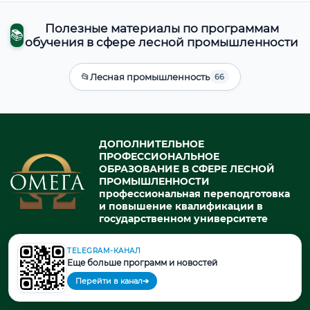
Полезные материалы по программам
📚
обучения в сфере лесной промышленности
📂
Лесная промышленность
66
ДОПОЛНИТЕЛЬНОЕ
ПРОФЕССИОНАЛЬНОЕ
ОБРАЗОВАНИЕ В СФЕРЕ ЛЕСНОЙ
ПРОМЫШЛЕННОСТИ
профессиональная переподготовка
и повышение квалификации в
государственном университете
TELEGRAM-КАНАЛ
Еще больше программ и новостей
© 2026. При использовании материалов портала активная ссылка
на источник обязательна.
Перейти в канал
➔