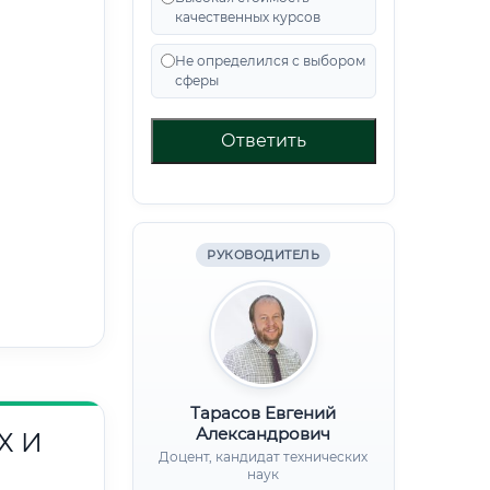
качественных курсов
Не определился с выбором
сферы
Ответить
РУКОВОДИТЕЛЬ
Тарасов Евгений
Александрович
Х И
Доцент, кандидат технических
наук