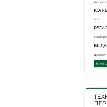
вечерн
КОЛ-В
516
РЕГИО
Любер
ВЫДА
диплом 
Узнать ц
ТЕХ
ДЕР