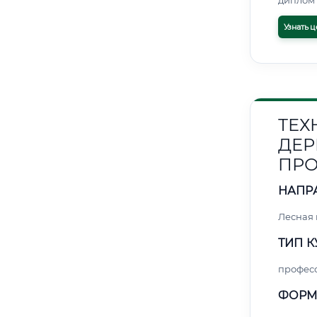
диплом 
Узнать ц
ТЕХ
ДЕР
ПРО
НАПР
Лесная
ТИП К
профес
ФОРМ