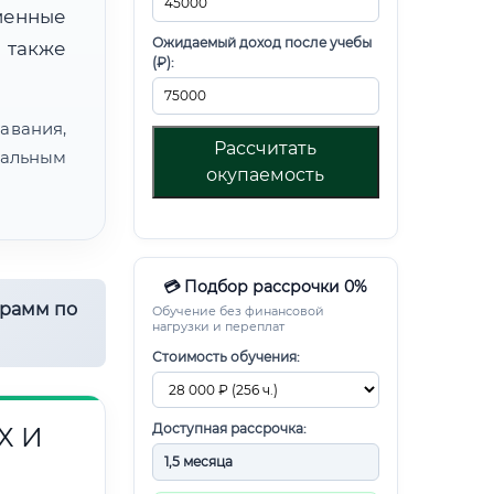
менные
Ожидаемый доход после учебы
 также
(₽):
авания,
Рассчитать
альным
окупаемость
💳 Подбор рассрочки 0%
грамм по
Обучение без финансовой
нагрузки и переплат
Стоимость обучения:
Доступная рассрочка:
Х И