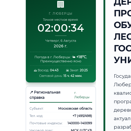
ДЕ
🏢
ПР
Г. ЛЮБЕРЦЫ
Точное местное время:
ОБ
02:00:35
ЛЕ
Четверг, 6 Августа
ГО
2026 г.
+18°C
УН
Погода в г. Люберцы:
🌤️
,
Преимущественно ясно
🌅 Восход:
04:43
🌇 Закат:
20:25
Госуд
Световой день:
15 ч. 42 мин.
Любе
📍 Региональная
квали
г.
справка
Люберцы
прог
Субъект:
Московская область
дерев
Тел. код:
+7 (495/498)
акту
Почтовые индексы:
140000–140099
разра
Часовой пояс:
МСК (UTC+3)