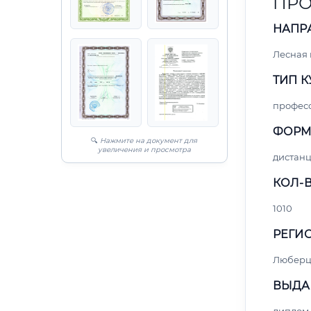
ПРО
НАПР
Лесная
ТИП К
профес
ФОРМ
🔍
Нажмите на документ для
увеличения и просмотра
дистан
КОЛ-В
1010
РЕГИО
Любер
ВЫДА