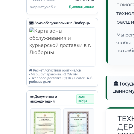
помог
Формат учебы:
Дистанционно
техно
расши
🗺️ Зона обслуживания: г. Люберцы
Мы рег
чтобы
потреб
🚚
Расчет логистики оригиналов:
• Маршрут транзита:
~2 797 км
• Экспресс-доставка СДЭК / Почтой:
4–6
рабочих дней
🏛 Госу
данному
📜 Документы и
ФИС
аккредитация
ФРДО
ТЕХ
ДЕР