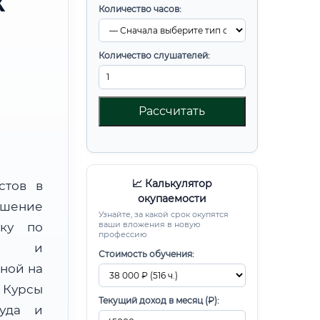
Х
Количество часов:
Количество слушателей:
Рассчитать
📈 Калькулятор
стов в
окупаемости
шение
Узнайте, за какой срок окупятся
ваши вложения в новую
вку по
профессию
ных и
Стоимость обучения:
ной на
Курсы
Текущий доход в месяц (₽):
руда и