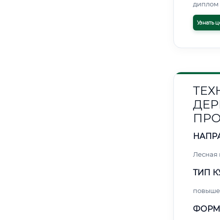
диплом 
Узнать ц
ТЕХ
ДЕР
ПРО
НАПР
Лесная
ТИП К
повыше
ФОРМ