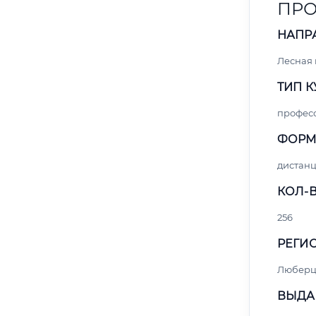
ПРО
НАПР
Лесная
ТИП К
профес
ФОРМ
дистан
КОЛ-В
256
РЕГИО
Любер
ВЫДА