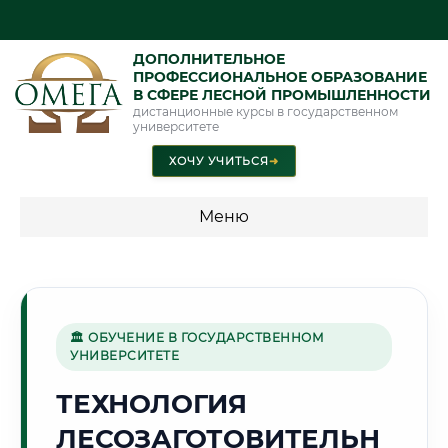
ДОПОЛНИТЕЛЬНОЕ
ПРОФЕССИОНАЛЬНОЕ ОБРАЗОВАНИЕ
В СФЕРЕ ЛЕСНОЙ ПРОМЫШЛЕННОСТИ
дистанционные курсы в государственном
университете
ХОЧУ УЧИТЬСЯ
➜
Меню
💰 ПРОГРАММЫ И СТОИМОСТЬ
Стоимость по программам обучения "Лесная
промышленность"
🏛 ОБУЧЕНИЕ В ГОСУДАРСТВЕННОМ
УНИВЕРСИТЕТЕ
ТЕХНОЛОГИЯ
🏗️
ЛЕСОЗАГОТОВИТЕЛЬН
Г. КОМСОМОЛЬСК-НА-АМУРЕ