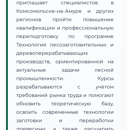
приглашает специалистов в
Комсомольске-на-Амуре и других
регионов пройти повышение
квалификации и профессиональную
переподготовку по программе
Технология лесозаготовительных и
🚚
Расчет логистики оригиналов:
• Маршрут транзита:
~3 577 км
деревоперерабатывающих
• Экспресс-доставка СДЭК / Почтой:
5–7 рабочих дней
производств, ориентированной на
📜 Документы и аккредитация
ФИС ФРДО
актуальные задачи лесной
промышленности. Курсы
разрабатываются с учётом
требований рынка труда и помогают
🔍
Нажмите на документ для увеличения и просмотра
обновить теоретическую базу,
освоить современные технологии
заготовки и переработки
древесины, а также расширить