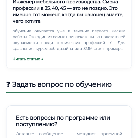
Инженер мебельного производства. Смена
профессии в 35, 40, 45 — это не поздно. Это
именно тот момент, когда вы наконец знаете,
чего хотите.
обучение окупается уже в течение первого месяца
работы. Это один из самых привлекательных показателей
окупаемости среди технических профессий. ⚡ Для
сравнения: курсы веб-дизайна или SMM стоят примерно
столько же, но конкуренция на этих рынках значительно
Читать статью →
выше, а стартовые зарплаты — ниже.
❓ Задать вопрос по обучению
Есть вопросы по программе или
поступлению?
Оставьте сообщение — методист приемной