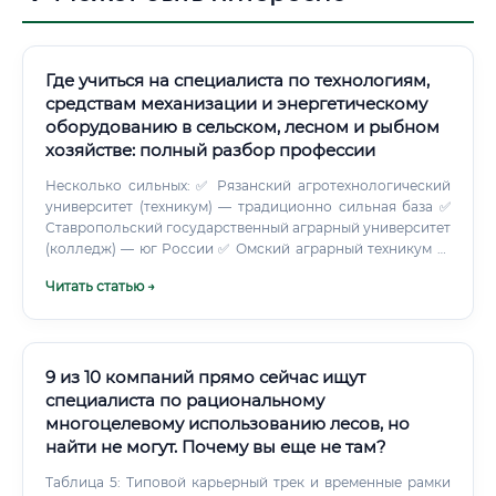
Где учиться на специалиста по технологиям,
средствам механизации и энергетическому
оборудованию в сельском, лесном и рыбном
хозяйстве: полный разбор профессии
Несколько сильных: ✅ Рязанский агротехнологический
университет (техникум) — традиционно сильная база ✅
Ставропольский государственный аграрный университет
(колледж) — юг России ✅ Омский аграрный техникум —
Западная Сибирь ✅ Иркутский аграрный техникум —
Читать статью →
Восточная Сибирь Дополнительное образование и
курсы Рынок дополнительного образования в АПК
активно развивается. Производители техники открывают
собственные учебные центры: ✅ Учебный центр CLAAS —
обучение работе с техникой и системами точного
9 из 10 компаний прямо сейчас ищут
земледелия ✅ Центр компетенций John Deere —
специалиста по рациональному
диагностика, ремонт, программирование техники ✅
многоцелевому использованию лесов, но
Учебные программы Ростсельмаш — российская линейка
найти не могут. Почему вы еще не там?
комбайнов и тракторов ✅ Учебный центр Агросистем —
комплексные программы по агромеханике
Таблица 5: Типовой карьерный трек и временные рамки