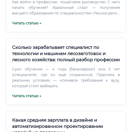
Дополнительно можно получить сертификацию по
Как войти в профессию: пошаговое руководство С чего
системам точного земледелия — TRIMBLE, Topcon, Leica.
начать обучение? Идеальный старт — получение
Это реально повышает стоимость специалиста на рынке
высшего образования по специальностям «Лесное дело»,
труда.
«Экология и природопользование»,
Читать статью →
«Геоинформационные системы».
Сколько зарабатывает специалист по
технологии и машинам лесозаготовок и
лесного хозяйства: полный разбор профессии
Срок обучения — 4 года (бакалавриат) или 5 лет
(специалитет, где он ещё сохранился). Практика в
реальных условиях — ключевое требование к вузу,
который стоит выбирать.
Читать статью →
Какая средняя зарплата в дизайне и
автоматизированном проектировании