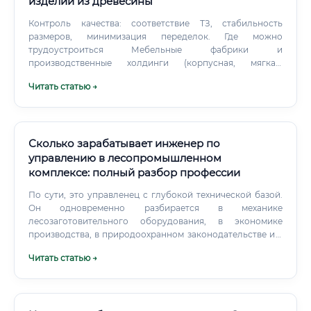
изделий из древесины
Контроль качества: соответствие ТЗ, стабильность
размеров, минимизация переделок. Где можно
трудоустроиться Мебельные фабрики и
производственные холдинги (корпусная, мягкая,
кухонная мебель).
Читать статью →
Сколько зарабатывает инженер по
управлению в лесопромышленном
комплексе: полный разбор профессии
По сути, это управленец с глубокой технической базой.
Он одновременно разбирается в механике
лесозаготовительного оборудования, в экономике
производства, в природоохранном законодательстве и в
организации труда. Такая комбинация встречается редко
Читать статью →
— отсюда и устойчивый спрос на специалистов этого
профиля.