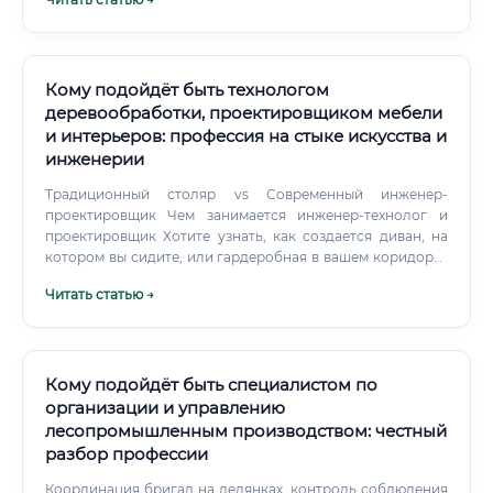
новостройках, шоу-румов. Фриланс: Работа на себя через
биржи, социальные сети или "сарафанное радио".
Кому подойдёт быть технологом
деревообработки, проектировщиком мебели
и интерьеров: профессия на стыке искусства и
инженерии
Традиционный столяр vs Современный инженер-
проектировщик Чем занимается инженер-технолог и
проектировщик Хотите узнать, как создается диван, на
котором вы сидите, или гардеробная в вашем коридоре?
Работа специалиста начинается задолго до того, как
Читать статью →
пильный диск коснется древесной плиты.
Кому подойдёт быть специалистом по
организации и управлению
лесопромышленным производством: честный
разбор профессии
Координация бригад на делянках, контроль соблюдения