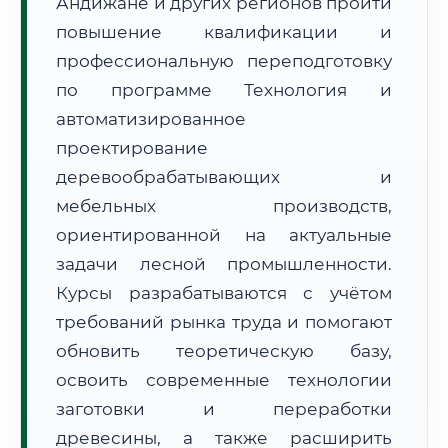
Андижане и других регионов пройти
повышение квалификации и
профессиональную переподготовку
по программе Технология и
автоматизированное
проектирование
🚚
Расчет логистики оригиналов:
• Маршрут транзита:
~1 766 км
деревообрабатывающих и
• Экспресс-доставка СДЭК / Почтой:
3–4 рабочих дня
мебельных производств,
ориентированной на актуальные
📜 Документы и аккредитация
ФИС ФРДО
задачи лесной промышленности.
Курсы разрабатываются с учётом
требований рынка труда и помогают
🔍
Нажмите на документ для увеличения и просмотра
обновить теоретическую базу,
освоить современные технологии
заготовки и переработки
древесины, а также расширить