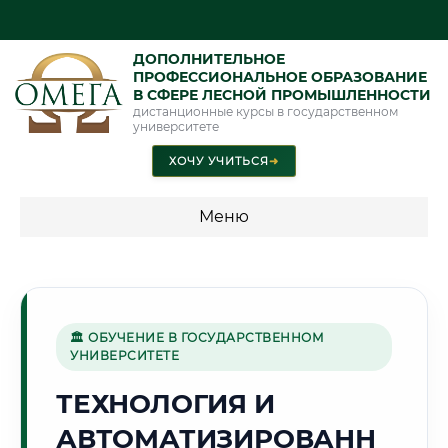
ДОПОЛНИТЕЛЬНОЕ
ПРОФЕССИОНАЛЬНОЕ ОБРАЗОВАНИЕ
В СФЕРЕ ЛЕСНОЙ ПРОМЫШЛЕННОСТИ
дистанционные курсы в государственном
университете
ХОЧУ УЧИТЬСЯ
➜
Меню
💰 ПРОГРАММЫ И СТОИМОСТЬ
Стоимость по программам обучения "Лесная
промышленность"
🏛 ОБУЧЕНИЕ В ГОСУДАРСТВЕННОМ
УНИВЕРСИТЕТЕ
ТЕХНОЛОГИЯ И
🌺
АВТОМАТИЗИРОВАНН
Г. АНДИЖАН