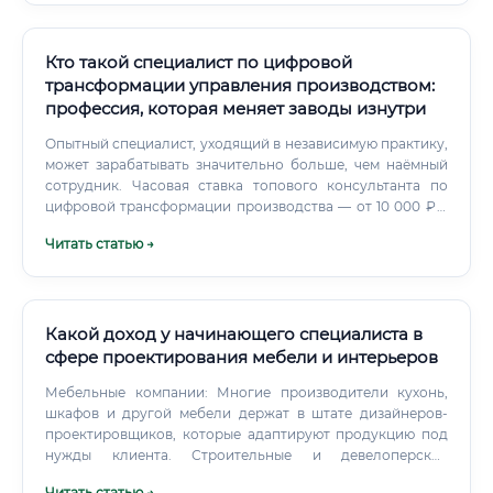
с организаторскими способностями — управлять
коллективом на лесосеке сложнее, чем в офисе ✅ Тем, кто
готов постоянно учиться — законодательство меняется,
Кто такой специалист по цифровой
техника обновляется, требования растут ⚠️ Людям,
трансформации управления производством:
которые хотят стабильный офисный график — эта
профессия, которая меняет заводы изнутри
профессия не для вас Есть тип людей, которые
органично вписываются в эту профессию.
Опытный специалист, уходящий в независимую практику,
может зарабатывать значительно больше, чем наёмный
сотрудник. Часовая ставка топового консультанта по
цифровой трансформации производства — от 10 000 ₽ в
час.
Читать статью →
Какой доход у начинающего специалиста в
сфере проектирования мебели и интерьеров
Мебельные компании: Многие производители кухонь,
шкафов и другой мебели держат в штате дизайнеров-
проектировщиков, которые адаптируют продукцию под
нужды клиента. Строительные и девелоперские
компании: Проектирование интерьеров для квартир в
Читать статью →