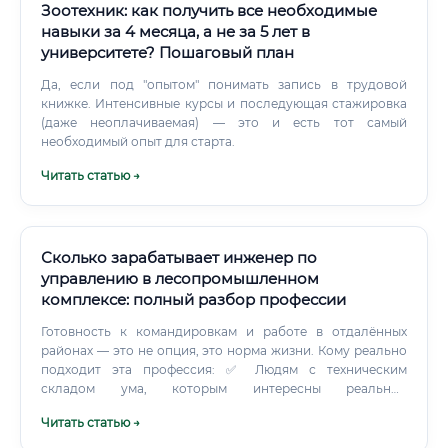
Зоотехник: как получить все необходимые
навыки за 4 месяца, а не за 5 лет в
университете? Пошаговый план
Да, если под "опытом" понимать запись в трудовой
книжке. Интенсивные курсы и последующая стажировка
(даже неоплачиваемая) — это и есть тот самый
необходимый опыт для старта.
Читать статью →
Сколько зарабатывает инженер по
управлению в лесопромышленном
комплексе: полный разбор профессии
Готовность к командировкам и работе в отдалённых
районах — это не опция, это норма жизни. Кому реально
подходит эта профессия: ✅ Людям с техническим
складом ума, которым интересны реальные
производственные процессы ✅ Тем, кто умеет работать в
Читать статью →
условиях неопределённости — когда план меняется из-за
погоды, поломки или регуляторных изменений ✅ Людям