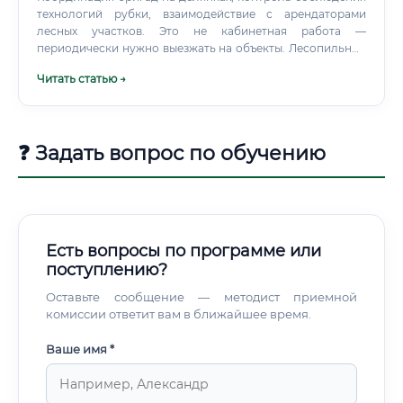
технологий рубки, взаимодействие с арендаторами
лесных участков. Это не кабинетная работа —
периодически нужно выезжать на объекты. Лесопильные
цехи, производство фанеры, ДСП, целлюлозы — везде
Читать статью →
свои технологические цепочки.
❓ Задать вопрос по обучению
Есть вопросы по программе или
поступлению?
Оставьте сообщение — методист приемной
комиссии ответит вам в ближайшее время.
Ваше имя *