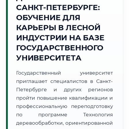
САНКТ-ПЕТЕРБУРГЕ:
Точное местное время:
04:26:14
ОБУЧЕНИЕ ДЛЯ
КАРЬЕРЫ В ЛЕСНОЙ
Суббота, 8 Августа
2026 г.
ИНДУСТРИИ НА БАЗЕ
+17°C
Погода в г. Санкт-Петербург:
⛅
,
Переменная облачность
ГОСУДАРСТВЕННОГО
🌅 Восход:
04:56
🌇 Закат:
21:11
УНИВЕРСИТЕТА
Световой день:
16 ч. 15 мин.
Государственный университет
📍 Региональная справка
г. Санкт-Петербург
приглашает специалистов в Санкт-
Субъект:
Ленинградская область
Петербурге и других регионов
Тел. код:
+7 (812)
пройти повышение квалификации и
Почтовые индексы:
190000–199999
профессиональную переподготовку
Часовой пояс:
МСК (UTC+3)
Формат учебы:
Дистанционно
по программе Технология
деревообработки, ориентированной
🗺️ Зона обслуживания: г. Санкт-Петербург