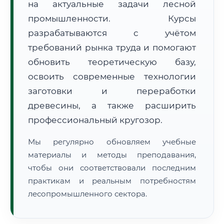
на актуальные задачи лесной
промышленности. Курсы
разрабатываются с учётом
требований рынка труда и помогают
обновить теоретическую базу,
освоить современные технологии
🚚
Расчет логистики оригиналов:
• Маршрут транзита:
~3 105 км
заготовки и переработки
• Экспресс-доставка СДЭК / Почтой:
4–6 рабочих дней
древесины, а также расширить
📜 Документы и аккредитация
ФИС ФРДО
профессиональный кругозор.
Мы регулярно обновляем учебные
материалы и методы преподавания,
🔍
Нажмите на документ для увеличения и просмотра
чтобы они соответствовали последним
практикам и реальным потребностям
лесопромышленного сектора.