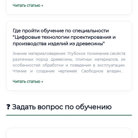
конкурентоспособные зарплаты, предоставляют
Читать статью →
социальный пакет и реальные возможности для
обучения.
Где пройти обучение по специальности
"Цифровые технологии проектирования и
производства изделий из древесины"
Знание материаловедения: Глубокое понимание свойств
различных пород древесины, плитных материалов, их
особенностей обработки и поведения в эксплуатации.
Чтение и создание чертежей: Свободное владение
правилами ЕСКД (Единой системы конструкторской
Читать статью →
документации).
❓ Задать вопрос по обучению