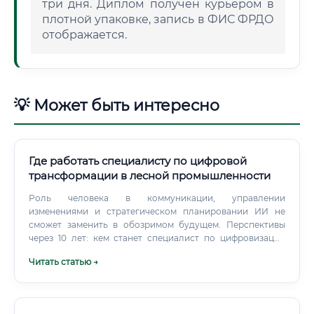
три дня. Диплом получен курьером в
плотной упаковке, запись в ФИС ФРДО
отображается.
💡 Может быть интересно
Где работать специалисту по цифровой
трансформации в лесной промышленности
Роль человека в коммуникации, управлении
изменениями и стратегическом планировании ИИ не
сможет заменить в обозримом будущем. Перспективы
через 10 лет: кем станет специалист по цифровизации
Через 10 лет этот специалист эволюционирует из
Читать статью →
"внедренца" IT-систем в архитектора цифровой
экосистемы предприятия.