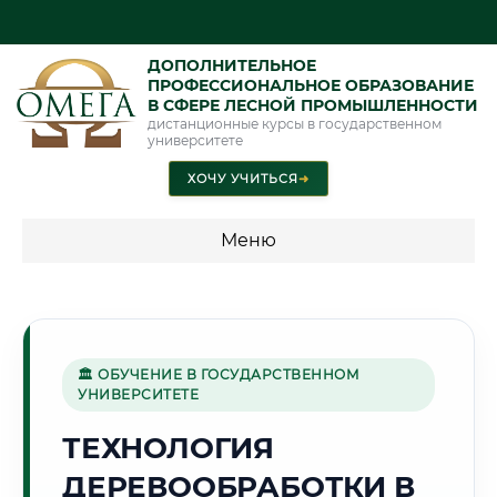
ДОПОЛНИТЕЛЬНОЕ
ПРОФЕССИОНАЛЬНОЕ ОБРАЗОВАНИЕ
В СФЕРЕ ЛЕСНОЙ ПРОМЫШЛЕННОСТИ
дистанционные курсы в государственном
университете
ХОЧУ УЧИТЬСЯ
➜
Меню
💰 ПРОГРАММЫ И СТОИМОСТЬ
Стоимость по программам обучения "Лесная
промышленность"
🏛 ОБУЧЕНИЕ В ГОСУДАРСТВЕННОМ
УНИВЕРСИТЕТЕ
ТЕХНОЛОГИЯ
🌅
ДЕРЕВООБРАБОТКИ В
Г. ОРЕНБУРГ