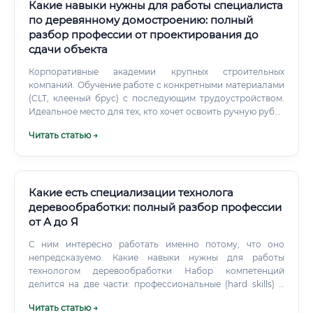
Какие навыки нужны для работы специалиста
по деревянному домостроению: полный
разбор профессии от проектирования до
сдачи объекта
Корпоративные академии крупных строительных
компаний. Обучение работе с конкретными материалами
(CLT, клееный брус) с последующим трудоустройством.
Идеальное место для тех, кто хочет освоить ручную рубку
(канадский, норвежский затес, традиционный русский
Читать статью →
обло).
Какие есть специализации технолога
деревообработки: полный разбор профессии
от А до Я
С ним интересно работать именно потому, что оно
непредсказуемо. Какие навыки нужны для работы
технологом деревообработки Набор компетенций
делится на две части: профессиональные (hard skills) и
личностные (soft skills).
Читать статью →