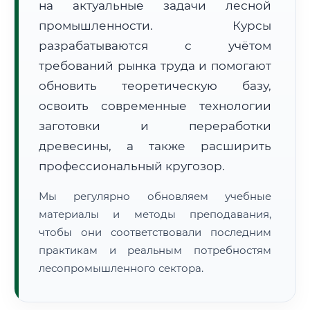
на актуальные задачи лесной
промышленности. Курсы
разрабатываются с учётом
требований рынка труда и помогают
обновить теоретическую базу,
освоить современные технологии
🚚
Расчет логистики оригиналов:
• Маршрут транзита:
~1 868 км
заготовки и переработки
• Экспресс-доставка СДЭК / Почтой:
3–5 рабочих дней
древесины, а также расширить
📜 Документы и аккредитация
ФИС ФРДО
профессиональный кругозор.
Мы регулярно обновляем учебные
материалы и методы преподавания,
🔍
Нажмите на документ для увеличения и просмотра
чтобы они соответствовали последним
практикам и реальным потребностям
лесопромышленного сектора.