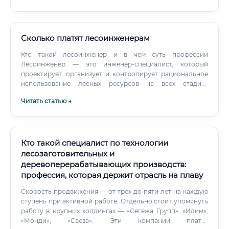
Сколько платят лесоинженерам
Кто такой лесоинженер и в чем суть профессии
Лесоинженер — это инженер-специалист, который
проектирует, организует и контролирует рациональное
использование лесных ресурсов на всех стадиях
жизненного цикла леса: от инвентаризации и
Читать статью →
планирования рубок до восстановления, защиты,
логистики древесины и экологического мониторинга.
Суть профессии — обеспечить устойчивое, экономически
эффективное и экологически ответственное
лесопользование, соблюдая законодательство,
Кто такой специалист по технологии
стандарты сертификации и требования промышленной
лесозаготовительных и
безопасности.
деревоперерабатывающих производств:
профессия, которая держит отрасль на плаву
Скорость продвижения — от трёх до пяти лет на каждую
ступень при активной работе. Отдельно стоит упомянуть
работу в крупных холдингах — «Сегежа Групп», «Илим»,
«Монди», «Свеза». Эти компании платят