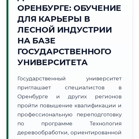
ОРЕНБУРГЕ: ОБУЧЕНИЕ
Точное местное время:
19:33:16
ДЛЯ КАРЬЕРЫ В
ЛЕСНОЙ ИНДУСТРИИ
Четверг, 6 Августа
2026 г.
НА БАЗЕ
+28°C
Погода в г. Оренбург:
☀️
,
Ясно
ГОСУДАРСТВЕННОГО
🌅 Восход:
05:50
🌇 Закат:
21:00
УНИВЕРСИТЕТА
Световой день:
15 ч. 10 мин.
Государственный университет
📍 Региональная справка
г. Оренбург
приглашает специалистов в
Субъект:
Оренбургская область
Оренбурге и других регионов
Тел. код:
+7 (3532)
пройти повышение квалификации и
Почтовые индексы:
460000–460999
профессиональную переподготовку
Часовой пояс:
МСК+2 (UTC+5)
Формат учебы:
Дистанционно
по программе Технология
деревообработки, ориентированной
🗺️ Зона обслуживания: г. Оренбург