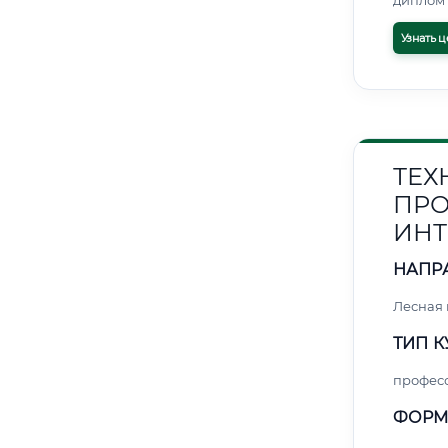
диплом 
Узнать ц
ТЕХ
ПРО
ИНТ
НАПР
Лесная
ТИП К
профес
ФОРМ