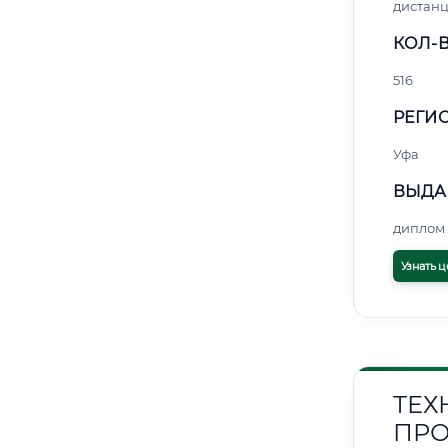
дистан
КОЛ-В
516
РЕГИО
Уфа
ВЫДА
диплом 
Узнать ц
ТЕХ
ПРО