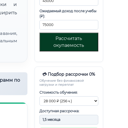
овки и
Ожидаемый доход после учебы
ирить
(₽):
авания,
Рассчитать
альным
окупаемость
💳 Подбор рассрочки 0%
грамм по
Обучение без финансовой
нагрузки и переплат
Стоимость обучения:
Доступная рассрочка: