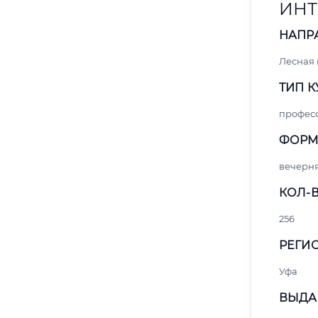
ИНТ
НАПР
Лесная
ТИП К
профес
ФОРМ
вечерн
КОЛ-В
256
РЕГИО
Уфа
ВЫДА