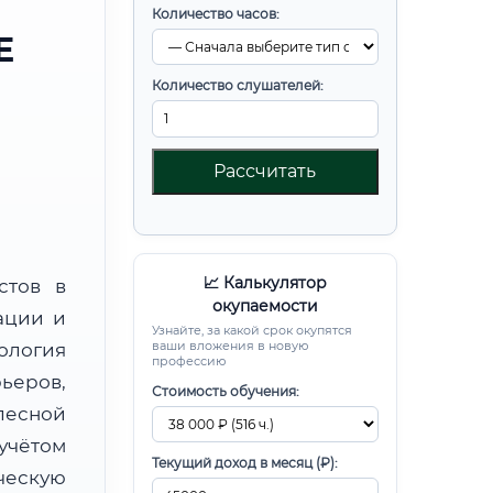
Количество часов:
Е
Количество слушателей:
Рассчитать
📈 Калькулятор
стов в
окупаемости
ации и
Узнайте, за какой срок окупятся
ваши вложения в новую
ология
профессию
ьеров,
Стоимость обучения:
есной
чётом
Текущий доход в месяц (₽):
ческую