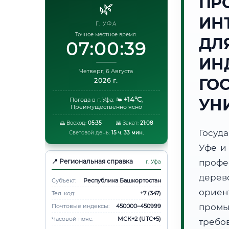
ПР
🌿
ИН
Г. УФА
Точное местное время:
ДЛ
07:00:40
ИН
Четверг, 6 Августа
ГО
2026 г.
+14°C
УН
Погода в г. Уфа:
🌤️
,
Преимущественно ясно
🌅 Восход:
05:35
🌇 Закат:
21:08
Госуд
Световой день:
15 ч. 33 мин.
Уфе и
📍 Региональная справка
профе
г. Уфа
дерев
Субъект:
Республика Башкортостан
орие
Тел. код:
+7 (347)
пром
Почтовые индексы:
450000–450999
Часовой пояс:
МСК+2 (UTC+5)
требо