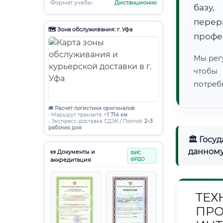
Формат учебы:
Дистанционно
базу,
пере
🗺️ Зона обслуживания: г. Уфа
профе
Мы рег
чтобы
потреб
🚚
Расчет логистики оригиналов:
• Маршрут транзита:
~1 714 км
• Экспресс-доставка СДЭК / Почтой:
2–3
рабочих дня
🏛 Госу
данному
📜 Документы и
ФИС
аккредитация
ФРДО
ТЕХ
ПРО