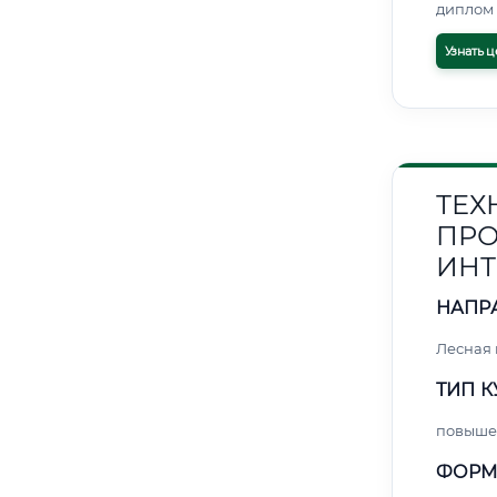
диплом 
Узнать ц
ТЕХ
ПРО
ИНТ
НАПР
Лесная
ТИП К
повыше
ФОРМ