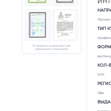
ИНТ
НАПР
Лесная
ТИП К
профес
🔍
Нажмите на документ для
ФОРМ
увеличения и просмотра
дистан
КОЛ-В
1010
РЕГИО
Уфа
ВЫДА