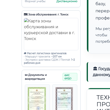
Формат учебы:
Дистанционно
базу,
пере
🗺️ Зона обслуживания: г. Томск
профе
Мы рег
чтобы
потреб
🚚
Расчет логистики оригиналов:
• Маршрут транзита:
~207 км
• Экспресс-доставка СДЭК / Почтой:
1–2
рабочих дня
🏛 Госу
данному
📜 Документы и
ФИС
аккредитация
ФРДО
ТЕХ
ПРО