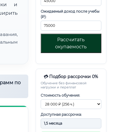
овки и
Ожидаемый доход после учебы
ирить
(₽):
авания,
Рассчитать
альным
окупаемость
💳 Подбор рассрочки 0%
грамм по
Обучение без финансовой
нагрузки и переплат
Стоимость обучения:
Доступная рассрочка: