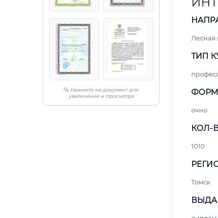
ИНТ
НАПР
Лесная
ТИП К
профес
🔍
Нажмите на документ для
ФОРМ
увеличения и просмотра
очно
КОЛ-В
1010
РЕГИО
Томск
ВЫДА