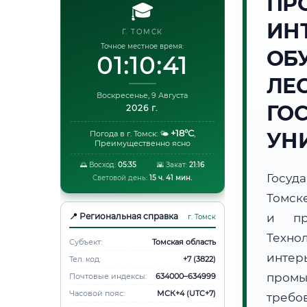
ПР
🎓
ИН
Г. ТОМСК
Точное местное время:
ОБ
01:10:42
ЛЕ
Воскресенье, 9 Августа
ГО
2026 г.
+18°C
УН
Погода в г. Томск:
🌤️
,
Преимущественно ясно
🌅 Восход:
05:35
🌇 Закат:
21:16
Госуд
Световой день:
15 ч. 41 мин.
Томск
📍 Региональная справка
и пр
г. Томск
Техно
Субъект:
Томская область
интер
Тел. код:
+7 (3822)
пром
Почтовые индексы:
634000–634999
Часовой пояс:
МСК+4 (UTC+7)
требо