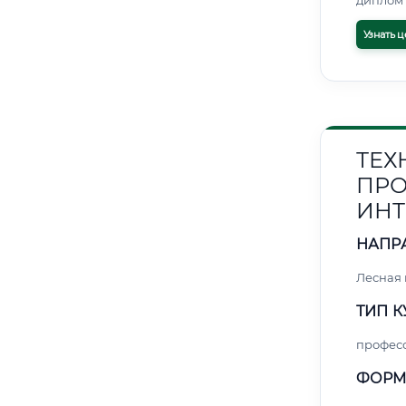
диплом 
Узнать ц
ТЕХ
ПРО
ИНТ
НАПР
Лесная
ТИП К
профес
ФОРМ