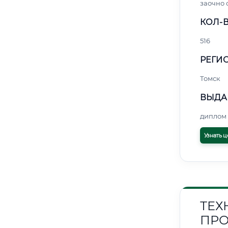
заочно 
КОЛ-В
516
РЕГИО
Томск
ВЫДА
диплом 
Узнать ц
ТЕХ
ПРО