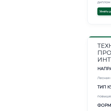
диплом 
Узнать ц
ТЕХ
ПРО
ИНТ
НАПР
Лесная
ТИП К
повыше
ФОРМ