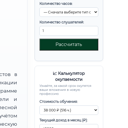
Количество часов:
Количество слушателей:
Рассчитать
📈 Калькулятор
стов в
окупаемости
икации
Узнайте, за какой срок окупятся
ваши вложения в новую
рамме
профессию
бели и
Стоимость обучения:
лесной
чётом
Текущий доход в месяц (₽):
ческую