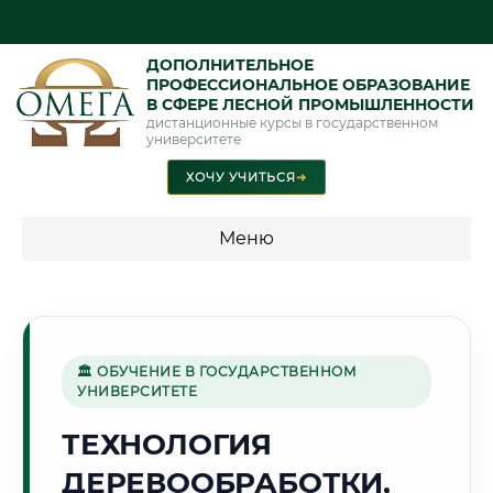
ДОПОЛНИТЕЛЬНОЕ
ПРОФЕССИОНАЛЬНОЕ ОБРАЗОВАНИЕ
В СФЕРЕ ЛЕСНОЙ ПРОМЫШЛЕННОСТИ
дистанционные курсы в государственном
университете
ХОЧУ УЧИТЬСЯ
➜
Меню
💰 ПРОГРАММЫ И СТОИМОСТЬ
Стоимость по программам обучения "Лесная
промышленность"
🏛 ОБУЧЕНИЕ В ГОСУДАРСТВЕННОМ
УНИВЕРСИТЕТЕ
ТЕХНОЛОГИЯ
🏰
ДЕРЕВООБРАБОТКИ,
Г. РЯЗАНЬ