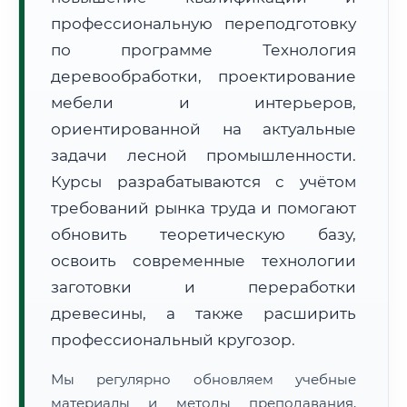
профессиональную переподготовку
по программе Технология
деревообработки, проектирование
мебели и интерьеров,
ориентированной на актуальные
🚚
Расчет логистики оригиналов:
задачи лесной промышленности.
• Маршрут транзита:
~2 724 км
• Экспресс-доставка СДЭК / Почтой:
4–6 рабочих дней
Курсы разрабатываются с учётом
требований рынка труда и помогают
📜 Документы и аккредитация
ФИС ФРДО
обновить теоретическую базу,
освоить современные технологии
заготовки и переработки
🔍
Нажмите на документ для увеличения и просмотра
древесины, а также расширить
профессиональный кругозор.
Мы регулярно обновляем учебные
материалы и методы преподавания,