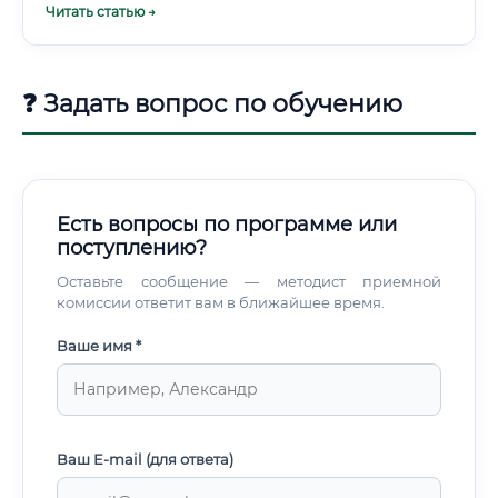
Читать статью →
эксперт, сочетающий в себе биолога, эколога, агронома
и управленца одновременно.
❓ Задать вопрос по обучению
Есть вопросы по программе или
поступлению?
Оставьте сообщение — методист приемной
комиссии ответит вам в ближайшее время.
Ваше имя *
Ваш E-mail (для ответа)