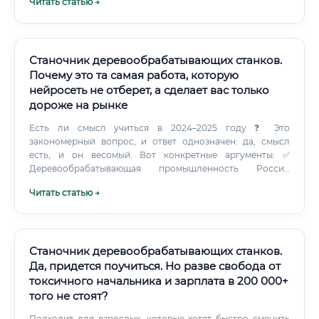
Читать статью →
мониторинга лесосек, программы автоматического учёта
древесины. Искусственный интеллект уже используется
для планирования рубок и логистики.
Станочник деревообрабатывающих станков.
Почему это та самая работа, которую
нейросеть не отберет, а сделает вас только
дороже на рынке
Есть ли смысл учиться в 2024–2025 году ❓ Это
закономерный вопрос, и ответ однозначен: да, смысл
есть, и он весомый. Вот конкретные аргументы: ✅
Деревообрабатывающая промышленность России
демонстрирует стабильный рост — объём производства
Читать статью →
мебели увеличился за 2022–2024 годы на фоне
импортозамещения ✅ Уход иностранных производителей
с российского рынка создал дополнительный спрос на
отечественную деревянную продукцию ✅ Программы
развития деревянного домостроения поддерживаются
Станочник деревообрабатывающих станков.
на государственном уровне ✅ Квалифицированные
Да, придется поучиться. Но разве свобода от
рабочие кадры в дефиците — это значит, что
токсичного начальника и зарплата в 200 000+
переговорные позиции специалиста при найме сильны ✅
того не стоят?
Профессия обеспечивает стабильный белый доход,
официальное трудоустройство, социальные гарантии ✅
Подходит для взрослых, которые хотят быстро сменить