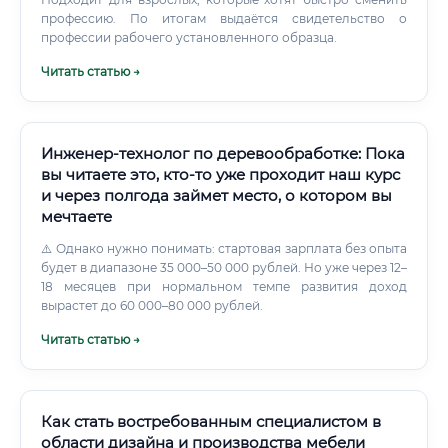
Возможность быстрого старта: от решения до первой
профессию. По итогам выдаётся свидетельство о
зарплаты — 3–6 месяцев Карьерный рост: куда двигаться
профессии рабочего установленного образца.
дальше 📈 Карьерная лестница в деревообработке чётко
Читать статью →
структурирована и предоставляет реальные
возможности для профессионального и финансового
роста.
Инженер-технолог по деревообработке: Пока
вы читаете это, кто-то уже проходит наш курс
и через полгода займет место, о котором вы
мечтаете
⚠️ Однако нужно понимать: стартовая зарплата без опыта
будет в диапазоне 35 000–50 000 рублей. Но уже через 12–
18 месяцев при нормальном темпе развития доход
вырастет до 60 000–80 000 рублей.
Читать статью →
Как стать востребованным специалистом в
области дизайна и производства мебели