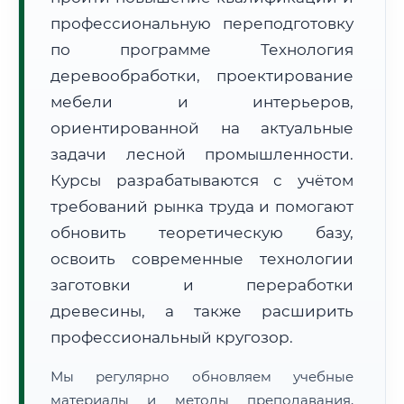
профессиональную переподготовку
по программе Технология
деревообработки, проектирование
мебели и интерьеров,
ориентированной на актуальные
🚚
Расчет логистики оригиналов:
задачи лесной промышленности.
• Маршрут транзита:
~638 км
• Экспресс-доставка СДЭК / Почтой:
1–2 рабочих дня
Курсы разрабатываются с учётом
требований рынка труда и помогают
📜 Документы и аккредитация
ФИС ФРДО
обновить теоретическую базу,
освоить современные технологии
заготовки и переработки
🔍
Нажмите на документ для увеличения и просмотра
древесины, а также расширить
профессиональный кругозор.
Мы регулярно обновляем учебные
материалы и методы преподавания,