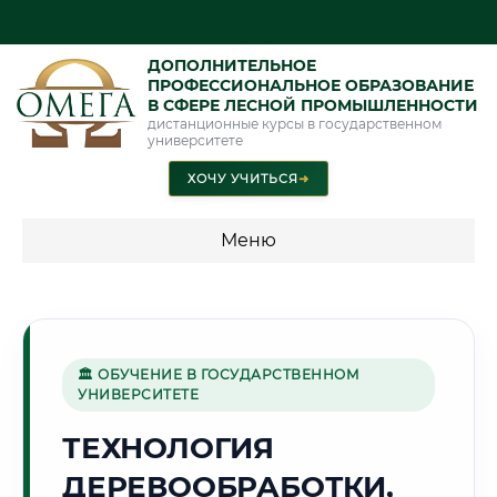
ДОПОЛНИТЕЛЬНОЕ
ПРОФЕССИОНАЛЬНОЕ ОБРАЗОВАНИЕ
В СФЕРЕ ЛЕСНОЙ ПРОМЫШЛЕННОСТИ
дистанционные курсы в государственном
университете
ХОЧУ УЧИТЬСЯ
➜
Меню
💰 ПРОГРАММЫ И СТОИМОСТЬ
Стоимость по программам обучения "Лесная
промышленность"
🏛 ОБУЧЕНИЕ В ГОСУДАРСТВЕННОМ
УНИВЕРСИТЕТЕ
ТЕХНОЛОГИЯ
🌲
ДЕРЕВООБРАБОТКИ,
Г. КРАСНОЯРСК