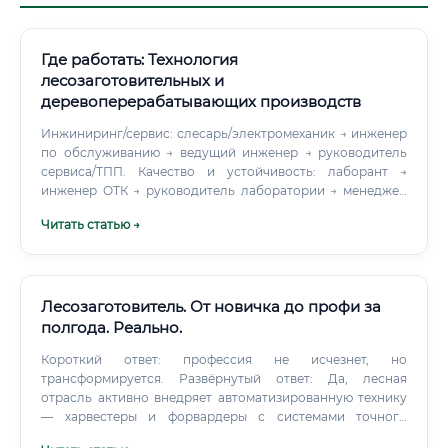
Где работать: Технология
лесозаготовительных и
деревоперерабатывающих производств
Инжиниринг/сервис: слесарь/электромеханик → инженер
по обслуживанию → ведущий инженер → руководитель
сервиса/ТПП. Качество и устойчивость: лаборант →
инженер ОТК → руководитель лаборатории → менеджер
по сертификации (FSC/PEFC/ISO) → директор по качеству.
Читать статью →
Лесозаготовитель. От новичка до профи за
полгода. Реально.
Короткий ответ: профессия не исчезнет, но
трансформируется. Развёрнутый ответ: Да, лесная
отрасль активно внедряет автоматизированную технику
— харвестеры и форвардеры с системами точного
позиционирования, беспилотные дроны для