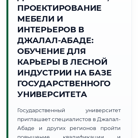
ПРОЕКТИРОВАНИЕ
Точное местное время:
18:52:48
МЕБЕЛИ И
ИНТЕРЬЕРОВ В
Воскресенье, 9 Августа
2026 г.
ДЖАЛАЛ-АБАДЕ:
+32°C
Погода в г. Джалал-Абад:
⛅
,
Переменная облачность
ОБУЧЕНИЕ ДЛЯ
🌅 Восход:
06:12
🌇 Закат:
20:15
КАРЬЕРЫ В ЛЕСНОЙ
Световой день:
14 ч. 3 мин.
ИНДУСТРИИ НА БАЗЕ
📍 Региональная справка
г. Джалал-Абад
ГОСУДАРСТВЕННОГО
Субъект:
Кыргызская Республика
УНИВЕРСИТЕТА
Тел. код:
+996 (3722)
Почтовые индексы:
715600–715615
Государственный университет
Часовой пояс:
UTC+6
приглашает специалистов в Джалал-
Формат учебы:
Дистанционно
Абаде и других регионов пройти
повышение квалификации и
🗺️ Зона обслуживания: г. Джалал-Абад