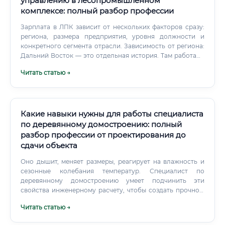
управлению в лесопромышленном
комплексе: полный разбор профессии
Зарплата в ЛПК зависит от нескольких факторов сразу:
региона, размера предприятия, уровня должности и
конкретного сегмента отрасли. Зависимость от региона:
Дальний Восток — это отдельная история. Там работают
районные коэффициенты и надбавки за работу в
Читать статью →
отдалённых районах.
Какие навыки нужны для работы специалиста
по деревянному домостроению: полный
разбор профессии от проектирования до
сдачи объекта
Оно дышит, меняет размеры, реагирует на влажность и
сезонные колебания температур. Специалист по
деревянному домостроению умеет подчинить эти
свойства инженерному расчету, чтобы создать прочное,
безопасное и долговечное здание.
Читать статью →