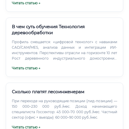
Читать статью →
технологическую карту.
В чем суть обучения Технология
деревообработки
Профиль смещается: «цифровой технолог» с навыками
CAD/CAM/MES, анализа данных и интеграции ИИ-
инструментов. Перспективы отрасли на горизонте 10 лет
Рост деревянного индустриального домостроения:
CLT/GLT-панели, модульные школы/сады/офисы.
Читать статью →
Сколько платят лесоинженерам
При переходе на руководящие позиции (лид-позиции) —
150 000–230 000 руб./мес. Доход начинающего
специалиста Госсектор: 45 000–70 000 руб./мес. Частный
сектор (офис + выезды): 60 000–90 000 руб./мес.
Читать статью →