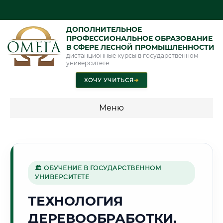
ДОПОЛНИТЕЛЬНОЕ
ПРОФЕССИОНАЛЬНОЕ ОБРАЗОВАНИЕ
В СФЕРЕ ЛЕСНОЙ ПРОМЫШЛЕННОСТИ
дистанционные курсы в государственном
университете
ХОЧУ УЧИТЬСЯ
➜
Меню
💰 ПРОГРАММЫ И СТОИМОСТЬ
Стоимость по программам обучения "Лесная
промышленность"
🏛 ОБУЧЕНИЕ В ГОСУДАРСТВЕННОМ
УНИВЕРСИТЕТЕ
ТЕХНОЛОГИЯ
🌿
ДЕРЕВООБРАБОТКИ,
Г. ДЖАЛАЛ-АБАД