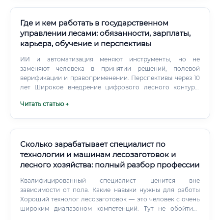
Где и кем работать в государственном
управлении лесами: обязанности, зарплаты,
карьера, обучение и перспективы
ИИ и автоматизация меняют инструменты, но не
заменяют человека в принятии решений, полевой
верификации и правоприменении. Перспективы через 10
лет Широкое внедрение цифрового лесного контура:
учет, мониторинг, электронные билеты.
Читать статью →
Масштабирование углеродных проектов и экосистемных
услуг: потребуются специалисты по MRV (measurement,
reporting, verification).
Сколько зарабатывает специалист по
технологии и машинам лесозаготовок и
лесного хозяйства: полный разбор профессии
Квалифицированный специалист ценится вне
зависимости от пола. Какие навыки нужны для работы
Хороший технолог лесозаготовок — это человек с очень
широким диапазоном компетенций. Тут не обойтись
только знанием марок тракторов или умением читать