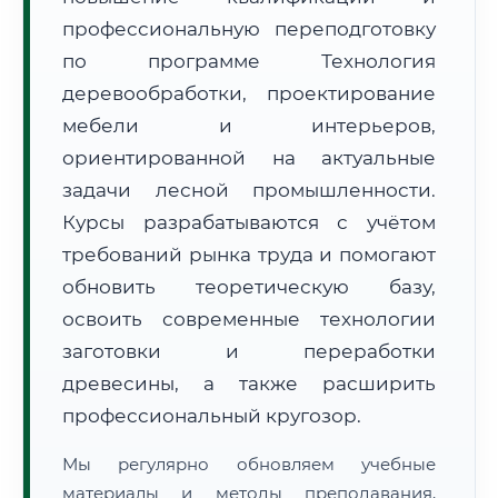
профессиональную переподготовку
по программе Технология
деревообработки, проектирование
мебели и интерьеров,
ориентированной на актуальные
🚚
Расчет логистики оригиналов:
задачи лесной промышленности.
• Маршрут транзита:
~1 729 км
• Экспресс-доставка СДЭК / Почтой:
2–3 рабочих дня
Курсы разрабатываются с учётом
требований рынка труда и помогают
📜 Документы и аккредитация
ФИС ФРДО
обновить теоретическую базу,
освоить современные технологии
заготовки и переработки
🔍
Нажмите на документ для увеличения и просмотра
древесины, а также расширить
профессиональный кругозор.
Мы регулярно обновляем учебные
материалы и методы преподавания,