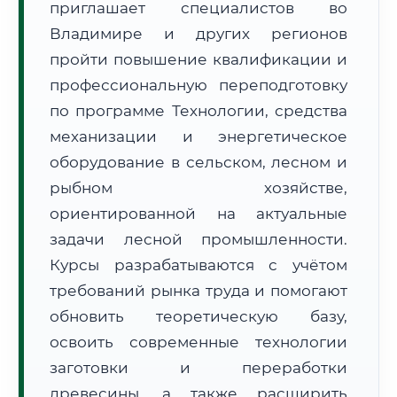
приглашает специалистов во
Владимире и других регионов
пройти повышение квалификации и
профессиональную переподготовку
по программе Технологии, средства
механизации и энергетическое
🚚
Расчет логистики оригиналов:
• Маршрут транзита:
~2 633 км
оборудование в сельском, лесном и
• Экспресс-доставка СДЭК / Почтой:
4–6 рабочих дней
рыбном хозяйстве,
📜 Документы и аккредитация
ФИС ФРДО
ориентированной на актуальные
задачи лесной промышленности.
Курсы разрабатываются с учётом
требований рынка труда и помогают
🔍
Нажмите на документ для увеличения и просмотра
обновить теоретическую базу,
освоить современные технологии
заготовки и переработки
древесины, а также расширить