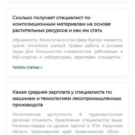
Сколько получает специалист по
композиционным материалам на основе
растительных ресурсов и как им стать
Обучаемость: Технологии в этой сфере быстро меняются,
нужно постоянно учиться. График работы и условия
труда Для большинства специалистов, работающих в
R&D-отделах и лабораториях, характерен стандартный
график работы: пятидневная рабочая неделя, 8-часовой
Читать статью →
рабочий день (например, с 9:00 до 18:00).
Какая средняя зарплата у специалиста по
машинам и технологиям лесопромышленных
производств
Логистическая доступность: В труднодоступных
регионах стоимость привлечения специалистов выше.
Регионы-лидеры по уровню зарплат в ЛПК: Иркутская
область Красноярский край Архангельская область