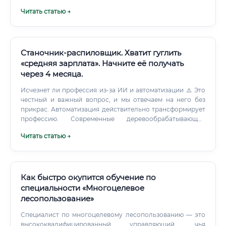
Республика Карелия Хабаровский край и другие регионы
Читать статью →
Дальнего Востока Республика Коми В центральных
регионах России зарплаты могут быть несколько ниже,
однако там больше возможностей для трудоустройства в
управляющие компании, проектные бюро и
представительства иностранных фирм. Карьерный путь:
Станочник-распиловщик. Хватит гуглить
от стажера до руководителя Профессия предполагает
«средняя зарплата». Начните её получать
ясный и понятный карьерный трек для
через 4 месяца.
целеустремленного специалиста.
Исчезнет ли профессия из-за ИИ и автоматизации ⚠️ Это
честный и важный вопрос, и мы отвечаем на него без
прикрас. Автоматизация действительно трансформирует
профессию. Современные деревообрабатывающие
предприятия активно внедряют ЧПУ-станки,
Читать статью →
роботизированные линии и системы автоматического
контроля качества.
Как быстро окупится обучение по
специальности «Многоцелевое
лесопользование»
Специалист по многоцелевому лесопользованию — это
высококвалифицированный управляющий, чья