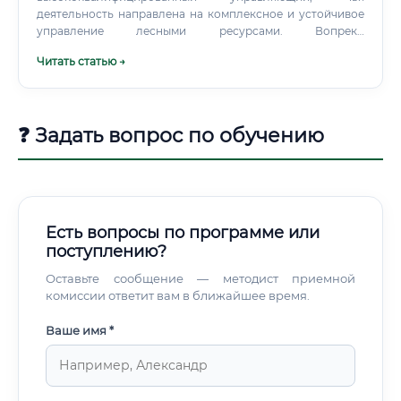
деятельность направлена на комплексное и устойчивое
управление лесными ресурсами. Вопреки
распространенному мнению, эта профессия выходит
Читать статью →
далеко за рамки простой лесозаготовки.
❓ Задать вопрос по обучению
Есть вопросы по программе или
поступлению?
Оставьте сообщение — методист приемной
комиссии ответит вам в ближайшее время.
Ваше имя *