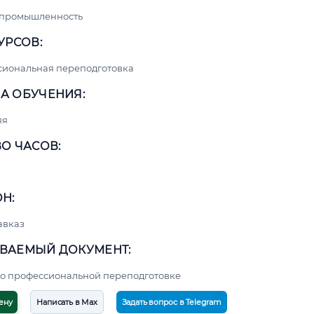
 промышленность
УРСОВ:
сиональная переподготовка
А ОБУЧЕНИЯ:
яя
О ЧАСОВ:
Н:
авказ
ВАЕМЫЙ ДОКУМЕНТ:
о профессиональной переподготовке
ену
Написать в Max
Задать вопрос в Telegram