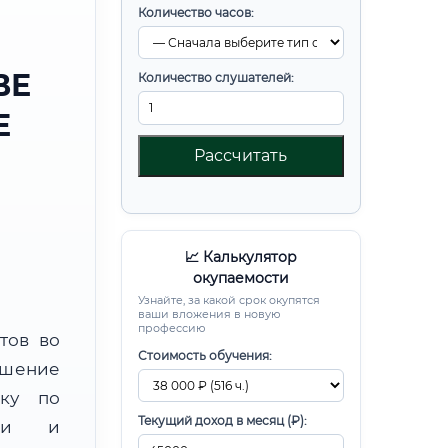
Количество часов:
ВЕ
Количество слушателей:
Е
Рассчитать
📈 Калькулятор
окупаемости
Узнайте, за какой срок окупятся
ваши вложения в новую
профессию
тов во
Стоимость обучения:
шение
вку по
Текущий доход в месяц (₽):
ции и