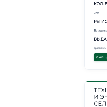
КОЛ-В
256
РЕГИО
Владик
ВЫДА
диплом 
Узнать ц
ТЕХ
И Э
СЕЛ