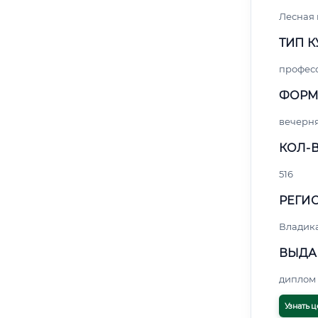
Лесная
ТИП К
профес
ФОРМ
вечерн
КОЛ-В
516
РЕГИО
Владик
ВЫДА
диплом 
Узнать ц