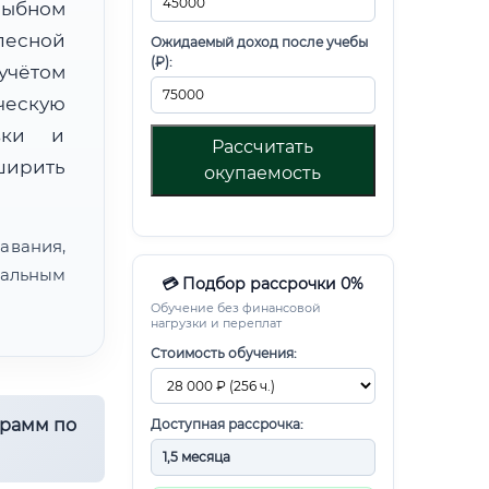
рыбном
лесной
Ожидаемый доход после учебы
(₽):
чётом
ческую
овки и
Рассчитать
ирить
окупаемость
авания,
альным
💳 Подбор рассрочки 0%
Обучение без финансовой
нагрузки и переплат
Стоимость обучения:
грамм по
Доступная рассрочка: