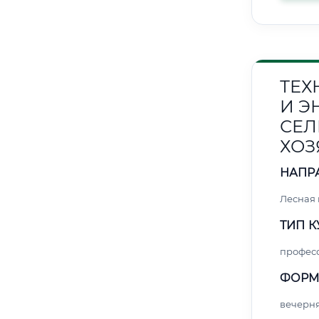
ТЕХ
И Э
СЕЛ
ХОЗ
НАПР
Лесная
ТИП К
профес
ФОРМ
вечерн