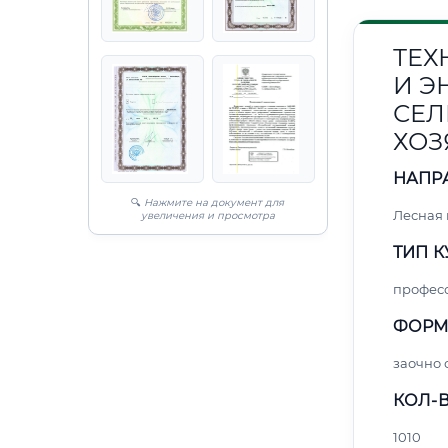
ТЕХ
И Э
СЕЛ
ХОЗ
НАПР
🔍
Нажмите на документ для
Лесная
увеличения и просмотра
ТИП К
профес
ФОРМ
заочно 
КОЛ-В
1010