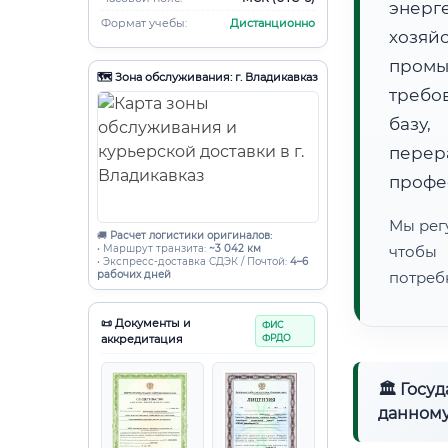
энерг
Формат учебы:
Дистанционно
хозяй
пром
🗺️ Зона обслуживания: г. Владикавказ
требо
базу,
пере
профе
Мы рег
🚚
Расчет логистики оригиналов:
• Маршрут транзита:
~3 042 км
чтобы
• Экспресс-доставка СДЭК / Почтой:
4–6
рабочих дней
потреб
📜 Документы и
ФИС
аккредитация
ФРДО
🏛 Госу
данному