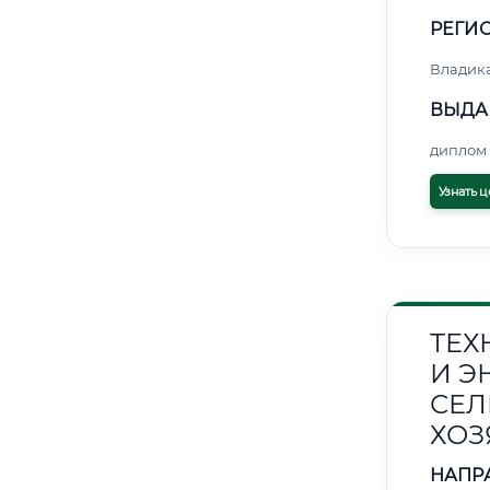
РЕГИО
Владик
ВЫДА
диплом 
Узнать ц
ТЕХ
И Э
СЕЛ
ХОЗ
НАПР