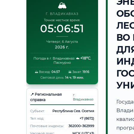
ЭН
🏔️
ОБ
Г. ВЛАДИКАВКАЗ
Точное местное время:
ЛЕ
05:06:52
ВО
Четверг, 6 Августа
ДЛ
2026 г.
+18°C
ИН
Погода в г. Владикавказ:
☁️
,
Пасмурно
ГО
🌅 Восход:
04:57
🌇 Закат:
19:16
Световой день:
14 ч. 19 мин.
УН
📍 Региональная
г.
справка
Владикавказ
Госуд
Влад
Субъект:
Республика Сев. Осетия
квали
Тел. код:
+7 (8672)
Почтовые индексы:
362000–362999
прог
Часовой пояс:
МСК (UTC+3)