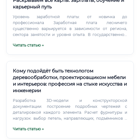
Раскрываем все карты: зарплаты, обучение и
карьерный путь
Уровень заработной платы: от новичка до
профессионала Заработная плата лесничего
существенно варьируется в зависимости от региона,
сектора занятости и уровня опыта. В государственном
секторе к окладу прибавляются надбавки за выслугу лет,
Читать статью →
работу в особых условиях, районные коэффициенты. Где
платят больше всего Географический фактор оказывает
существенное влияние на уровень оплаты труда
лесничего.
Кому подойдёт быть технологом
деревообработки, проектировщиком мебели
и интерьеров: профессия на стыке искусства и
инженерии
Разработка 3D-модели и конструкторской
документации: построение подробных чертежей с
деталировкой каждого элемента. Расчет фурнитуры и
нагрузок: выбор петель, направляющих, подъёмников и
крепежа с учетом массы и кинематики. Составление
Читать статью →
технологических карт: прописание последовательности
операций — от раскроя до кромкооблицовки и упаковки.