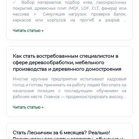
✅ Выбор материалов: подбор клея, лакокрасочных
покрытий, древесных плит (MDF, LDF, CLT, фанера) или
массива. ⚡ Симуляция нагрузок: проверка балок,
каркасов или корпусов на прогиб и разрыв в
специализированных CAE-модулях.
Читать статью →
Как стать востребованным специалистом в
сфере деревообработки, мебельного
производства и деревянного домостроения
Многие крупные предприятия испытывают кадровый
голод и готовы принимать на работу людей без опыта на
начальные позиции с последующим обучением на
рабочем месте. Главное — продемонстрировать высокую
мотивацию, физическую готовность и желание учиться.
Читать статью →
Необходимые навыки для успешной карьеры Для успеха
в этой сфере требуется сочетание технических знаний и
личностных качеств.
Стать Лесничим за 6 месяцев? Реально!