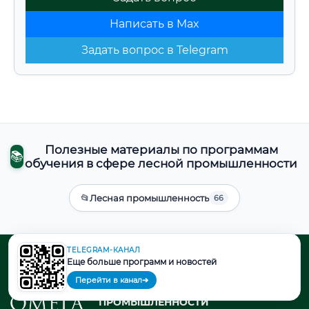
Написать в Max
Задать вопрос в Telegram
Полезные материалы по программам
📚
обучения в сфере лесной промышленности
📂
Лесная промышленность
66
TELEGRAM-КАНАЛ
Еще больше программ и новостей
ДОПОЛНИТЕЛЬНОЕ
ПРОФЕССИОНАЛЬНОЕ
Перейти в канал
➔
ОБРАЗОВАНИЕ В СФЕРЕ ЛЕСНОЙ
ПРОМЫШЛЕННОСТИ