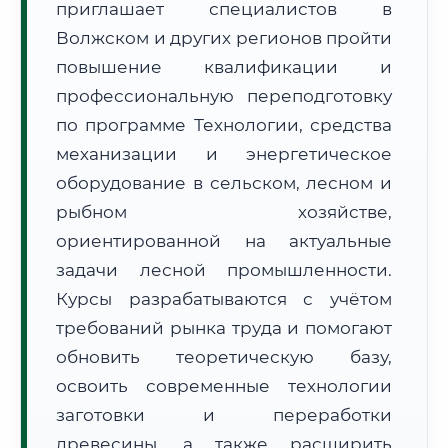
приглашает специалистов в
Волжском и других регионов пройти
повышение квалификации и
профессиональную переподготовку
по программе Технологии, средства
механизации и энергетическое
🚚
Расчет логистики оригиналов:
• Маршрут транзита:
~2 671 км
оборудование в сельском, лесном и
• Экспресс-доставка СДЭК / Почтой:
4–6 рабочих дней
рыбном хозяйстве,
📜 Документы и аккредитация
ФИС ФРДО
ориентированной на актуальные
задачи лесной промышленности.
Курсы разрабатываются с учётом
требований рынка труда и помогают
🔍
Нажмите на документ для увеличения и просмотра
обновить теоретическую базу,
освоить современные технологии
заготовки и переработки
древесины, а также расширить