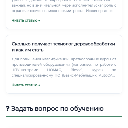
важная, но в значительной мере исполнительская роль с
ограниченными возможностями роста. Инженер-логист
— управленческая и проектная позиция.
Читать статью →
Сколько получает технолог деревообработки
и как им стать
Для повышения квалификации: Краткосрочные курсы от
производителей оборудования (например, по работе с
ЧПУ-центрами HOMAG, Biesse), курсы по
специализированному ПО (Базис-Мебельщик, AutoCAD,
SolidWorks). Для входа в профессию "с нуля" (без
Читать статью →
диплома): Онлайн-курсы могут дать общее
представление, но для серьезного трудоустройства
технологом их недостаточно.
❓ Задать вопрос по обучению