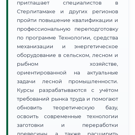
приглашает специалистов в
Стерлитамаке и других регионов
пройти повышение квалификации и
профессиональную переподготовку
по программе Технологии, средства
механизации и энергетическое
🚚
Расчет логистики оригиналов:
• Маршрут транзита:
~1 745 км
оборудование в сельском, лесном и
• Экспресс-доставка СДЭК / Почтой:
2–3 рабочих дня
рыбном хозяйстве,
📜 Документы и аккредитация
ФИС ФРДО
ориентированной на актуальные
задачи лесной промышленности.
Курсы разрабатываются с учётом
требований рынка труда и помогают
🔍
Нажмите на документ для увеличения и просмотра
обновить теоретическую базу,
освоить современные технологии
заготовки и переработки
древесины, а также расширить