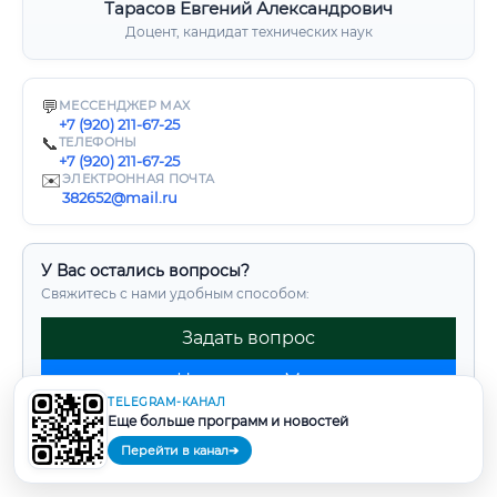
Тарасов Евгений Александрович
Доцент, кандидат технических наук
💬
МЕССЕНДЖЕР MAX
+7 (920) 211-67-25
📞
ТЕЛЕФОНЫ
+7 (920) 211-67-25
✉️
ЭЛЕКТРОННАЯ ПОЧТА
382652@mail.ru
У Вас остались вопросы?
Свяжитесь с нами удобным способом:
Задать вопрос
Написать в Max
TELEGRAM-КАНАЛ
Задать вопрос в Telegram
Еще больше программ и новостей
Перейти в канал
➔