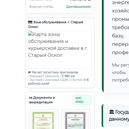
энерг
Формат учебы:
Дистанционно
хозяй
пром
🗺️ Зона обслуживания: г. Старый
требо
Оскол
базу,
пере
профе
Мы рег
чтобы
🚚
Расчет логистики оригиналов:
• Маршрут транзита:
~2 980 км
потреб
• Экспресс-доставка СДЭК / Почтой:
4–6
рабочих дней
📜 Документы и
ФИС
аккредитация
ФРДО
🏛 Госу
данному