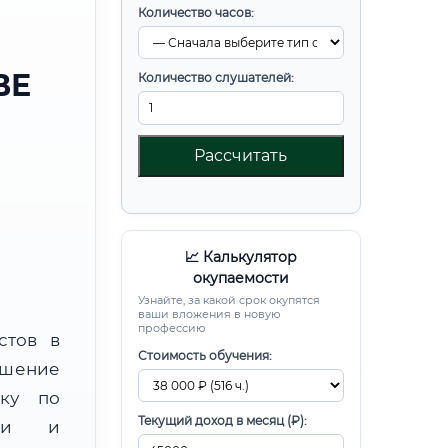
Количество часов:
ВЕ
Количество слушателей:
Рассчитать
📈 Калькулятор
окупаемости
Узнайте, за какой срок окупятся
ваши вложения в новую
профессию
стов в
Стоимость обучения:
ышение
вку по
Текущий доход в месяц (₽):
ции и