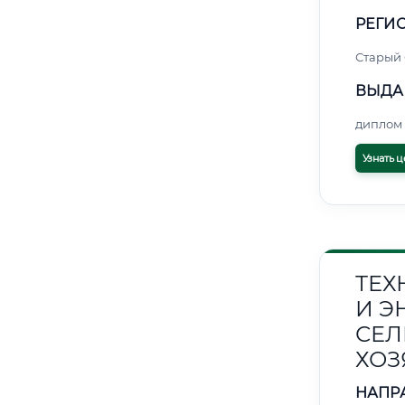
РЕГИО
Старый
ВЫДА
диплом 
Узнать ц
ТЕХ
И Э
СЕЛ
ХОЗ
НАПР