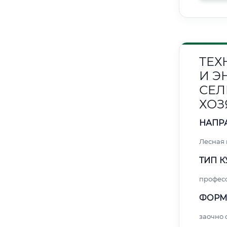
ТЕХ
И Э
СЕЛ
ХОЗ
НАПР
Лесная
ТИП К
профес
ФОРМ
заочно