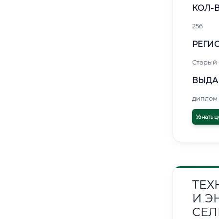
КОЛ-В
256
РЕГИО
Старый
ВЫДА
диплом 
Узнать ц
ТЕХ
И Э
СЕЛ