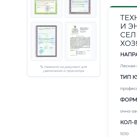
ТЕХ
И Э
СЕЛ
ХОЗ
НАПР
Лесная
🔍
Нажмите на документ для
увеличения и просмотра
ТИП К
профес
ФОРМ
очно-за
КОЛ-В
1010