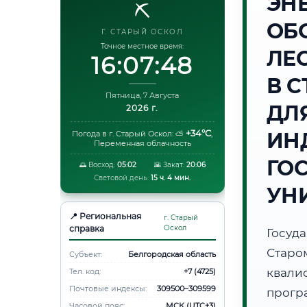
ЭН
⛏️
ОБ
Г. СТАРЫЙ ОСКОЛ
Точное местное время:
ЛЕ
16:07:49
В 
Пятница, 7 Августа
ДЛ
2026 г.
+34°C
ИН
Погода в г. Старый Оскол:
⛅
,
Переменная облачность
ГО
🌅 Восход:
05:02
🌇 Закат:
20:06
Световой день:
15 ч. 4 мин.
УН
📍 Региональная
г. Старый
справка
Оскол
Госуд
Старо
Субъект:
Белгородская область
квали
Тел. код:
+7 (4725)
Почтовые индексы:
309500–309599
прог
Часовой пояс:
МСК (UTC+3)