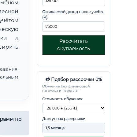
рыбном
лесной
Ожидаемый доход после учебы
(₽):
чётом
ческую
овки и
Рассчитать
ирить
окупаемость
авания,
альным
💳 Подбор рассрочки 0%
Обучение без финансовой
нагрузки и переплат
Стоимость обучения:
грамм по
Доступная рассрочка: