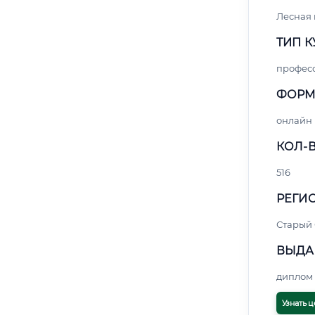
Лесная
ТИП К
профес
ФОРМ
онлайн
КОЛ-В
516
РЕГИО
Старый
ВЫДА
диплом 
Узнать ц