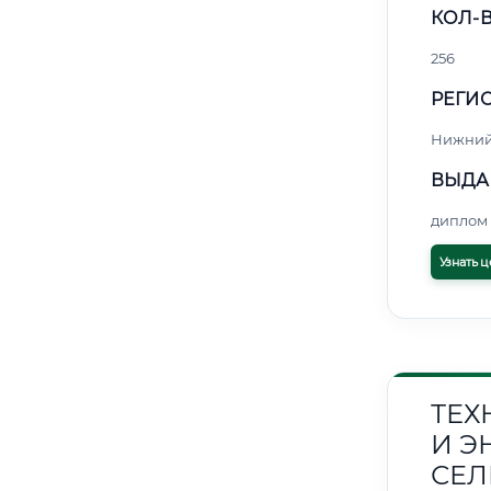
КОЛ-В
256
РЕГИО
Нижний
ВЫДА
диплом 
Узнать ц
ТЕХ
И Э
СЕЛ