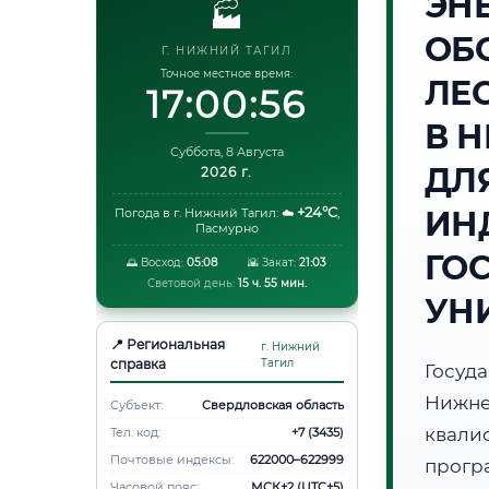
ЭН
🏭
ОБ
Г. НИЖНИЙ ТАГИЛ
Точное местное время:
ЛЕ
17:00:57
В 
Суббота, 8 Августа
ДЛ
2026 г.
+24°C
ИН
Погода в г. Нижний Тагил:
☁️
,
Пасмурно
ГО
🌅 Восход:
05:08
🌇 Закат:
21:03
Световой день:
15 ч. 55 мин.
УН
📍 Региональная
г. Нижний
справка
Тагил
Госуд
Нижне
Субъект:
Свердловская область
квали
Тел. код:
+7 (3435)
Почтовые индексы:
622000–622999
прог
Часовой пояс:
МСК+2 (UTC+5)