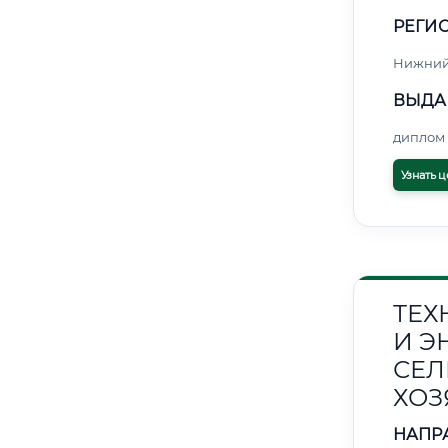
РЕГИО
Нижний
ВЫДА
диплом 
Узнать ц
ТЕХ
И Э
СЕЛ
ХОЗ
НАПР