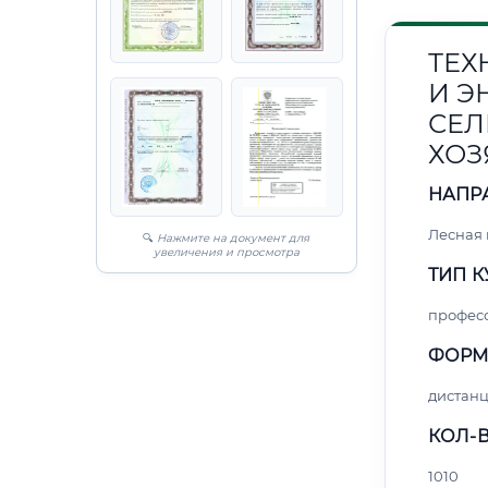
ТЕХ
И Э
СЕЛ
ХОЗ
НАПР
Лесная
🔍
Нажмите на документ для
увеличения и просмотра
ТИП К
профес
ФОРМ
дистан
КОЛ-В
1010