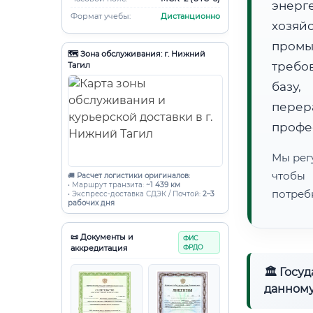
энерг
Формат учебы:
Дистанционно
хозяй
пром
🗺️ Зона обслуживания: г. Нижний
требо
Тагил
базу,
пере
профе
Мы рег
чтобы
🚚
Расчет логистики оригиналов:
• Маршрут транзита:
~1 439 км
потреб
• Экспресс-доставка СДЭК / Почтой:
2–3
рабочих дня
📜 Документы и
ФИС
аккредитация
ФРДО
🏛 Госу
данному