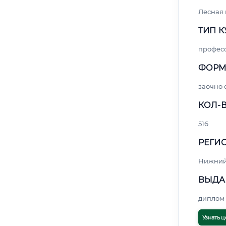
Лесная
ТИП К
профес
ФОРМ
заочно 
КОЛ-В
516
РЕГИО
Нижний
ВЫДА
диплом 
Узнать ц