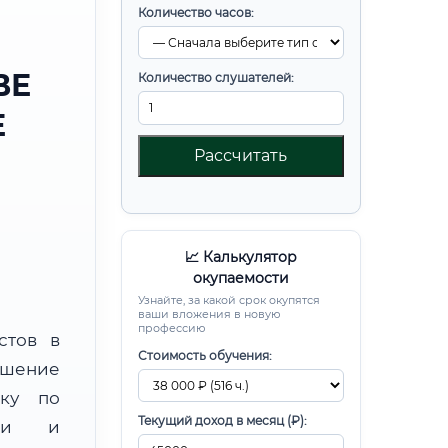
Количество часов:
ВЕ
Количество слушателей:
Е
Рассчитать
📈 Калькулятор
окупаемости
Узнайте, за какой срок окупятся
ваши вложения в новую
профессию
стов в
Стоимость обучения:
ышение
вку по
Текущий доход в месяц (₽):
ции и