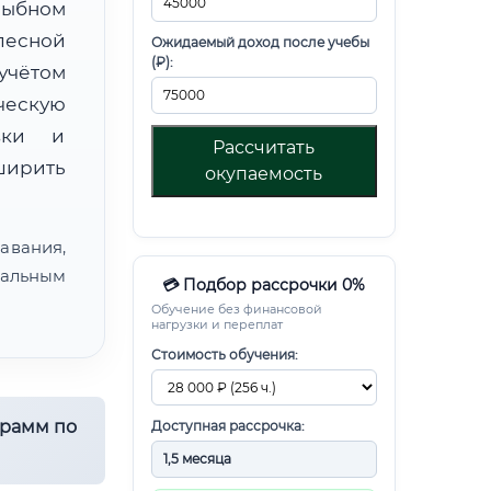
рыбном
лесной
Ожидаемый доход после учебы
(₽):
чётом
ческую
овки и
Рассчитать
ирить
окупаемость
авания,
альным
💳 Подбор рассрочки 0%
Обучение без финансовой
нагрузки и переплат
Стоимость обучения:
грамм по
Доступная рассрочка: