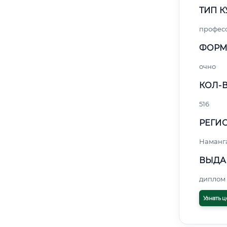
ТИП К
профес
ФОРМ
очно
КОЛ-В
516
РЕГИО
Наманг
ВЫДА
диплом 
Узнать ц