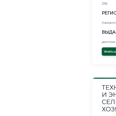
256
РЕГИО
Наманг
ВЫДА
диплом 
Узнать ц
ТЕХ
И Э
СЕЛ
ХОЗ