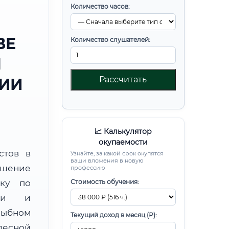
Количество часов:
ВЕ
Количество слушателей:
Я
Рассчитать
РИИ
📈 Калькулятор
окупаемости
стов в
Узнайте, за какой срок окупятся
ваши вложения в новую
шение
профессию
вку по
Стоимость обучения:
ции и
рыбном
Текущий доход в месяц (₽):
лесной