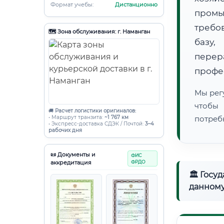
Формат учебы:
Дистанционно
пром
требо
🗺️ Зона обслуживания: г. Наманган
базу,
пере
профе
Мы рег
чтобы
🚚
Расчет логистики оригиналов:
• Маршрут транзита:
~1 767 км
потреб
• Экспресс-доставка СДЭК / Почтой:
3–4
рабочих дня
📜 Документы и
ФИС
аккредитация
ФРДО
🏛 Госу
данному