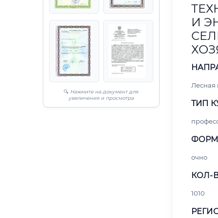
ТЕХ
И Э
СЕЛ
ХОЗ
НАПР
Лесная
🔍
Нажмите на документ для
увеличения и просмотра
ТИП К
профес
ФОРМ
очно
КОЛ-В
1010
РЕГИО