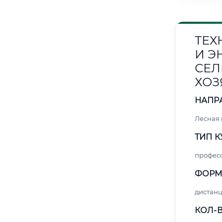
ТЕХ
И Э
СЕЛ
ХОЗ
НАПР
Лесная
ТИП К
профес
ФОРМ
дистан
КОЛ-В