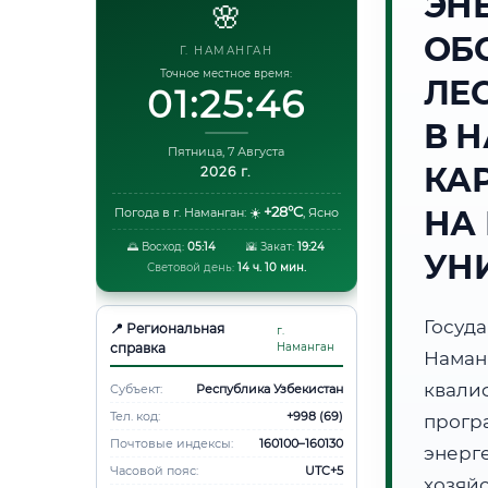
ЭН
🌸
ОБ
Г. НАМАНГАН
Точное местное время:
ЛЕ
01:25:47
В 
Пятница, 7 Августа
КА
2026 г.
+28°C
НА
Погода в г. Наманган:
☀️
,
Ясно
🌅 Восход:
05:14
🌇 Закат:
19:24
УН
Световой день:
14 ч. 10 мин.
Госуд
📍 Региональная
г.
справка
Наманган
Нама
квали
Субъект:
Республика Узбекистан
Тел. код:
+998 (69)
прог
Почтовые индексы:
160100–160130
энерг
Часовой пояс:
UTC+5
хозяй