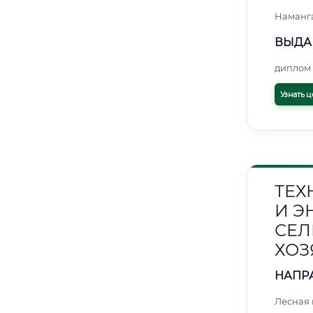
Наманг
ВЫДА
диплом 
Узнать ц
ТЕХ
И Э
СЕЛ
ХОЗ
НАПР
Лесная