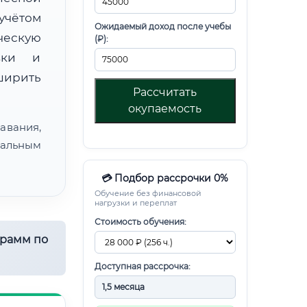
чётом
Ожидаемый доход после учебы
ческую
(₽):
овки и
ирить
Рассчитать
окупаемость
авания,
альным
💳 Подбор рассрочки 0%
Обучение без финансовой
нагрузки и переплат
Стоимость обучения:
грамм по
Доступная рассрочка: