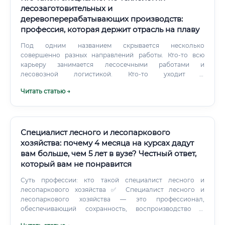
лесозаготовительных и
деревоперерабатывающих производств:
профессия, которая держит отрасль на плаву
Под одним названием скрывается несколько
совершенно разных направлений работы. Кто-то всю
карьеру занимается лесосечными работами и
лесовозной логистикой. Кто-то уходит в
деревообработку и доводит пиломатериалы до
Читать статью →
экспортного стандарта.
Специалист лесного и лесопаркового
хозяйства: почему 4 месяца на курсах дадут
вам больше, чем 5 лет в вузе? Честный ответ,
который вам не понравится
Суть профессии: кто такой специалист лесного и
лесопаркового хозяйства ✅ Специалист лесного и
лесопаркового хозяйства — это профессионал,
обеспечивающий сохранность, воспроизводство и
рациональное использование лесных ресурсов страны.