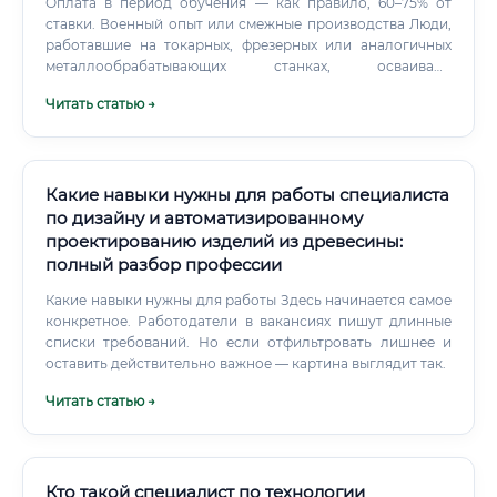
Оплата в период обучения — как правило, 60–75% от
ставки. Военный опыт или смежные производства Люди,
работавшие на токарных, фрезерных или аналогичных
металлообрабатывающих станках, осваивают
деревообработку значительно быстрее — за 1–3 месяца.
Читать статью →
Какие курсы выбрать и как быстро освоить профессию 📚
Курсы по профессии «Станочник деревообрабатывающих
станков» реализуются по образовательным программам
профессиональной подготовки в соответствии с
профессиональным стандартом.
Какие навыки нужны для работы специалиста
по дизайну и автоматизированному
проектированию изделий из древесины:
полный разбор профессии
Какие навыки нужны для работы Здесь начинается самое
конкретное. Работодатели в вакансиях пишут длинные
списки требований. Но если отфильтровать лишнее и
оставить действительно важное — картина выглядит так.
Читать статью →
Кто такой специалист по технологии