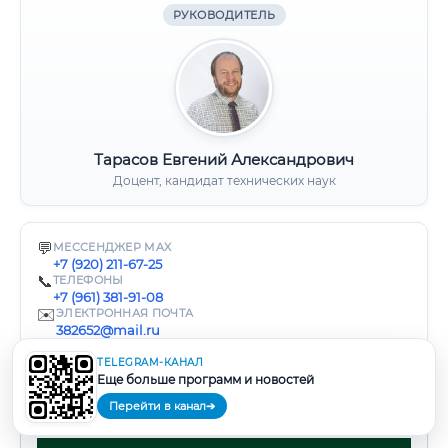
РУКОВОДИТЕЛЬ
Тарасов Евгений Александрович
Доцент, кандидат технических наук
💬
МЕССЕНДЖЕР MAX
+7 (920) 211-67-25
📞
ТЕЛЕФОНЫ
+7 (961) 381-91-08
✉️
ЭЛЕКТРОННАЯ ПОЧТА
382652@mail.ru
TELEGRAM-КАНАЛ
Еще больше программ и новостей
У Вас остались вопросы?
Перейти в канал
➔
Свяжитесь с нами удобным способом: