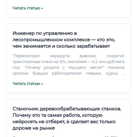
специалиста лесного хозяйства, а станут его мощными
Читать статью →
инструментами. ИИ уже применяется: для
дешифрирования спутниковых снимков с целью
выявления незаконных рубок, очагов возгорания или
поражения вредителями.
Инженер по управлению в
лесопромышленном комплексе — кто это,
чем занимается и сколько зарабатывает
"Пересмотрел маршруты вывозки, сократил
транспортные плечи на 12%, экономия — 4,2 млн рублей в
год." "Почему уходите с текущего места?" Никакой
критики бывших работодателей. Навыки, курсы и
сертификаты, которые реально ценятся Рынок труда в
Читать статью →
ЛПК меняется.
Станочник деревообрабатывающих станков.
Почему это та самая работа, которую
нейросеть не отберет, а сделает вас только
дороже на рынке