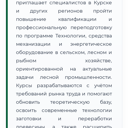
приглашает специалистов в Курске
и других регионов пройти
повышение квалификации и
профессиональную переподготовку
по программе Технологии, средства
механизации и энергетическое
🚚
Расчет логистики оригиналов:
• Маршрут транзита:
~3 064 км
оборудование в сельском, лесном и
• Экспресс-доставка СДЭК / Почтой:
4–6 рабочих дней
рыбном хозяйстве,
📜 Документы и аккредитация
ФИС ФРДО
ориентированной на актуальные
задачи лесной промышленности.
Курсы разрабатываются с учётом
требований рынка труда и помогают
🔍
Нажмите на документ для увеличения и просмотра
обновить теоретическую базу,
освоить современные технологии
заготовки и переработки
древесины, а также расширить