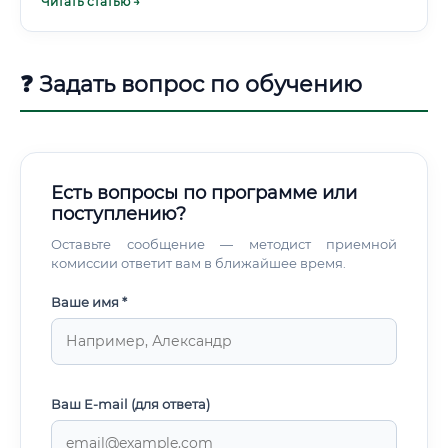
Читать статью →
Это не просто «человек в лесу» — это
квалифицированный управленец, эколог, технолог и
контролёр в одном лице. По данным Рослесхоза, лесной
фонд страны составляет более 1,18 миллиарда гектаров,
❓ Задать вопрос по обучению
что составляет около 20% от всех лесов планеты.
Есть вопросы по программе или
поступлению?
Оставьте сообщение — методист приемной
комиссии ответит вам в ближайшее время.
Ваше имя *
Ваш E-mail (для ответа)