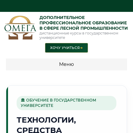
ДОПОЛНИТЕЛЬНОЕ
ПРОФЕССИОНАЛЬНОЕ ОБРАЗОВАНИЕ
В СФЕРЕ ЛЕСНОЙ ПРОМЫШЛЕННОСТИ
дистанционные курсы в государственном
университете
ХОЧУ УЧИТЬСЯ
➜
Меню
💰 ПРОГРАММЫ И СТОИМОСТЬ
Стоимость по программам обучения "Лесная
промышленность"
🏛 ОБУЧЕНИЕ В ГОСУДАРСТВЕННОМ
УНИВЕРСИТЕТЕ
ТЕХНОЛОГИИ,
🏛️
СРЕДСТВА
Г. БУХАРА