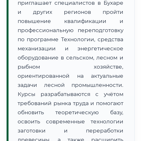
приглашает специалистов в Бухаре
и других регионов пройти
повышение квалификации и
профессиональную переподготовку
по программе Технологии, средства
механизации и энергетическое
🚚
Расчет логистики оригиналов:
• Маршрут транзита:
~2 182 км
оборудование в сельском, лесном и
• Экспресс-доставка СДЭК / Почтой:
3–5 рабочих дней
рыбном хозяйстве,
📜 Документы и аккредитация
ФИС ФРДО
ориентированной на актуальные
задачи лесной промышленности.
Курсы разрабатываются с учётом
требований рынка труда и помогают
🔍
Нажмите на документ для увеличения и просмотра
обновить теоретическую базу,
освоить современные технологии
заготовки и переработки
древесины, а также расширить