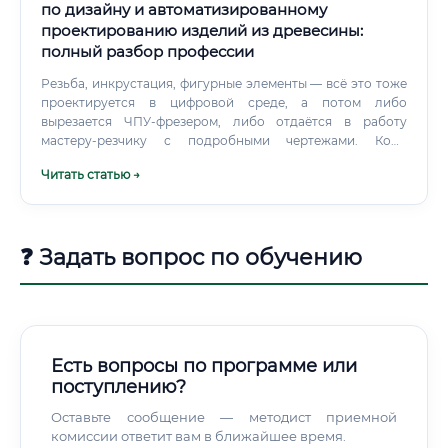
по дизайну и автоматизированному
проектированию изделий из древесины:
полный разбор профессии
Резьба, инкрустация, фигурные элементы — всё это тоже
проектируется в цифровой среде, а потом либо
вырезается ЧПУ-фрезером, либо отдаётся в работу
мастеру-резчику с подробными чертежами. Кому
подойдёт эта профессия Честный вопрос: вы любите,
Читать статью →
когда что-то сделано точно и красиво одновременно? Но
давайте разберём подробнее, кому эта профессия даётся
легко, а кому — с трудом.
❓ Задать вопрос по обучению
Есть вопросы по программе или
поступлению?
Оставьте сообщение — методист приемной
комиссии ответит вам в ближайшее время.