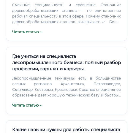
Смежные специальности и сравнение Станочник
деревообрабатывающих станков — не единственная
рабочая специальность в этой сфере. Почему станочник
деревообрабатывающих станков выигрывает: ✅ Более
широкий рынок труда, чем у узких специальностей
Читать статью →
(столяр, сборщик) ✅ Меньший порог входа, чем у
оператора ЧПУ по металлу, при сопоставимом доходе ✅
Меньшая физическая нагрузка, чем у плотника или
лесоруба ✅ Понятная система разрядов — вы всегда
знаете, к чему стремиться ✅ Возможность перейти на
Где учиться на специалиста
ЧПУ — расширить компетенции без смены отрасли ✅
лесопромышленного бизнеса: полный разбор
Востребованность в самых разных отраслях — от мебели
профессии, зарплат и карьеры
до строительства Востребованность профессии сейчас и
в будущем ⚡ Деревообрабатывающая промышленность
Лесопромышленные техникумы есть в большинстве
— одна из системообразующих отраслей российской
лесных регионов: Архангельск, Петрозаводск,
экономики. Россия занимает одно из первых мест в мире
Сыктывкар, Кострома, Красноярск. Среднее специальное
по запасам лесных ресурсов, и внутренняя переработка
образование даёт хорошую техническую базу и быстрый
древесины активно наращивается.
вход в профессию.
Читать статью →
Какие навыки нужны для работы специалиста