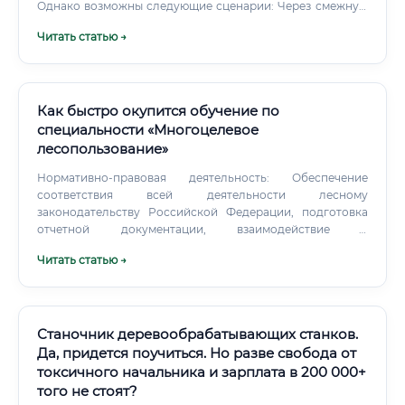
Однако возможны следующие сценарии: Через смежную
позицию: Устроиться на предприятие на должность
Читать статью →
инженера, технолога, экономиста, IT-специалиста
поддержки.
Как быстро окупится обучение по
специальности «Многоцелевое
лесопользование»
Нормативно-правовая деятельность: Обеспечение
соответствия всей деятельности лесному
законодательству Российской Федерации, подготовка
отчетной документации, взаимодействие с
государственными контролирующими органами
Читать статью →
(Рослесхоз, лесничества). Экономический анализ: Расчет
экономической эффективности лесохозяйственных
проектов, оценка стоимости лесных ресурсов,
планирование бюджета.
Станочник деревообрабатывающих станков.
Да, придется поучиться. Но разве свобода от
токсичного начальника и зарплата в 200 000+
того не стоят?