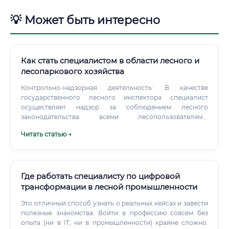
💡 Может быть интересно
Как стать специалистом в области лесного и
лесопаркового хозяйства
Контрольно-надзорная деятельность: В качестве
государственного лесного инспектора специалист
осуществляет надзор за соблюдением лесного
законодательства всеми лесопользователями.
Рекреационная деятельность: Проектирование и
Читать статью →
обустройство экологических троп, мест отдыха,
информационных стендов в лесопарковых зонах.
Где работать специалисту по цифровой
трансформации в лесной промышленности
Это отличный способ узнать о реальных кейсах и завести
полезные знакомства. Войти в профессию совсем без
опыта (ни в IT, ни в промышленности) крайне сложно.