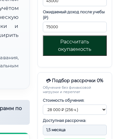
чётом
Ожидаемый доход после учебы
ческую
(₽):
овки и
ирить
Рассчитать
окупаемость
авания,
альным
💳 Подбор рассрочки 0%
Обучение без финансовой
нагрузки и переплат
Стоимость обучения:
грамм по
Доступная рассрочка: