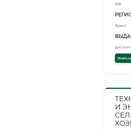
256
РЕГИО
Брест
ВЫДА
диплом 
Узнать ц
ТЕХ
И Э
СЕЛ
ХОЗ