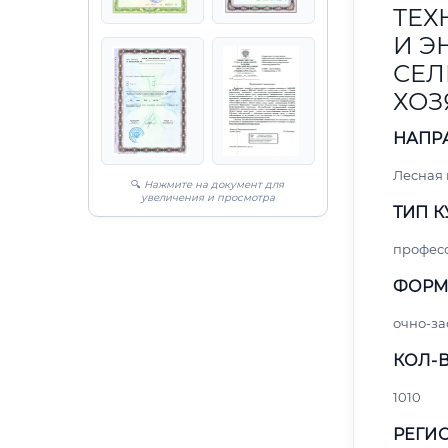
ТЕХ
И Э
СЕЛ
ХОЗ
НАПР
Лесная
🔍
Нажмите на документ для
увеличения и просмотра
ТИП К
профес
ФОРМ
очно-за
КОЛ-В
1010
РЕГИО