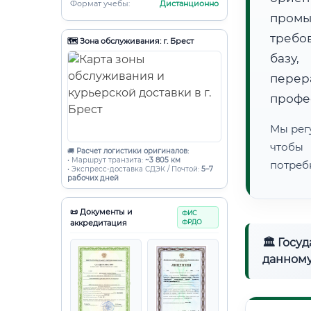
Формат учебы:
Дистанционно
пром
требо
🗺️ Зона обслуживания: г. Брест
базу,
пере
профе
Мы рег
чтобы
🚚
Расчет логистики оригиналов:
• Маршрут транзита:
~3 805 км
потреб
• Экспресс-доставка СДЭК / Почтой:
5–7
рабочих дней
📜 Документы и
ФИС
аккредитация
ФРДО
🏛 Госу
данному