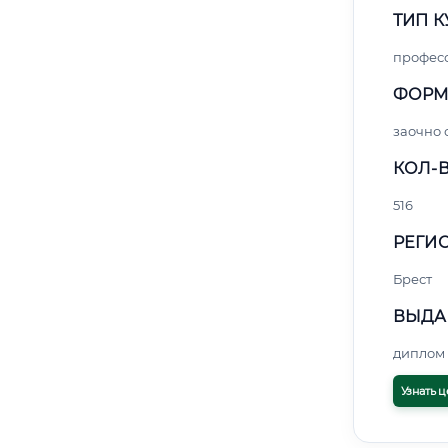
ТИП К
профес
ФОРМ
заочно
КОЛ-В
516
РЕГИО
Брест
ВЫДА
диплом 
Узнать ц