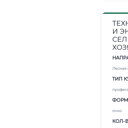
ТЕХ
И Э
СЕЛ
ХОЗ
НАПР
Лесная
ТИП К
профес
ФОРМ
очно
КОЛ-В