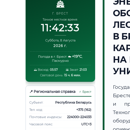
ЭН
🏯
ОБ
Г. БРЕСТ
Точное местное время:
ЛЕ
11:42:34
В Б
Суббота, 8 Августа
КА
2026 г.
+19°C
НА
Погода в г. Брест:
☁️
,
Пасмурно
УН
🌅 Восход:
05:57
🌇 Закат:
21:03
Световой день:
15 ч. 6 мин.
Госуд
📍 Региональная справка
г. Брест
Брест
Субъект:
Республика Беларусь
и пр
Тел. код:
+375 (162)
Техно
Почтовые индексы:
224000–224033
обору
Часовой пояс:
UTC+3
орие