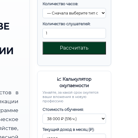
Количество часов:
ВЕ
Количество слушателей:
Рассчитать
РИИ
📈 Калькулятор
окупаемости
стов в
Узнайте, за какой срок окупятся
ваши вложения в новую
икации
профессию
рамме
Стоимость обучения:
ческое
йстве,
Текущий доход в месяц (₽):
есной