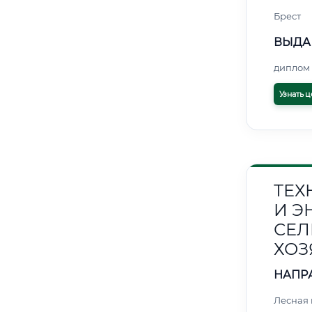
Брест
ВЫДА
диплом 
Узнать ц
ТЕХ
И Э
СЕЛ
ХОЗ
НАПР
Лесная