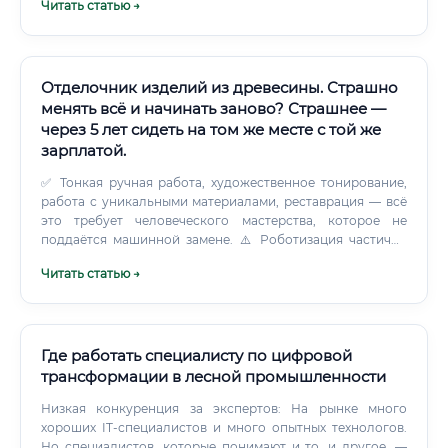
Читать статью →
Отделочник изделий из древесины. Страшно
менять всё и начинать заново? Страшнее —
через 5 лет сидеть на том же месте с той же
зарплатой.
✅ Тонкая ручная работа, художественное тонирование,
работа с уникальными материалами, реставрация — всё
это требует человеческого мастерства, которое не
поддаётся машинной замене. ⚠️ Роботизация частично
затрагивает только крупные конвейерные производства
Читать статью →
— и то лишь в части стандартных операций.
Квалифицированный мастер по эксклюзивной отделке
остаётся вне зоны риска.
Где работать специалисту по цифровой
трансформации в лесной промышленности
Низкая конкуренция за экспертов: На рынке много
хороших IT-специалистов и много опытных технологов.
Но специалистов, которые понимают и то, и другое, —