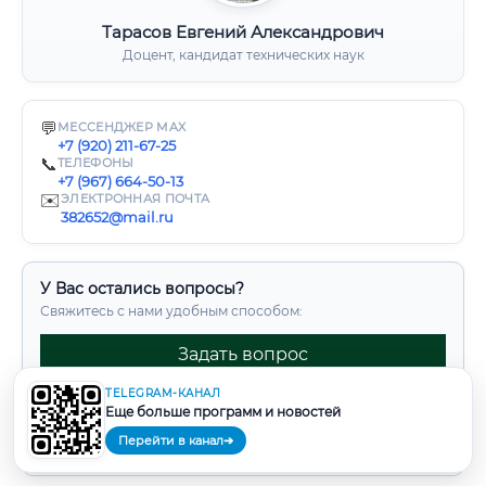
Тарасов Евгений Александрович
Доцент, кандидат технических наук
💬
МЕССЕНДЖЕР MAX
+7 (920) 211-67-25
📞
ТЕЛЕФОНЫ
+7 (967) 664-50-13
✉️
ЭЛЕКТРОННАЯ ПОЧТА
382652@mail.ru
У Вас остались вопросы?
Свяжитесь с нами удобным способом:
Задать вопрос
Написать в Max
TELEGRAM-КАНАЛ
Еще больше программ и новостей
Задать вопрос в Telegram
Перейти в канал
➔