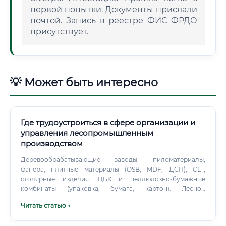
первой попытки. Документы прислали
почтой. Запись в реестре ФИС ФРДО
присутствует.
💡 Может быть интересно
Где трудоустроиться в сфере организации и
управления лесопромышленным
производством
Деревообрабатывающие заводы: пиломатериалы,
фанера, плитные материалы (OSB, MDF, ДСП), CLT,
столярные изделия. ЦБК и целлюлозно-бумажные
комбинаты (упаковка, бумага, картон). Лесной
логистический сегмент: нижние склады, сортировочные
Читать статью →
линии, терминалы, экспедирование, ж/д и портовая
логистика.