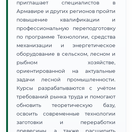
приглашает специалистов в
Армавире и других регионов пройти
повышение квалификации и
профессиональную переподготовку
по программе Технологии, средства
механизации и энергетическое
🚚
Расчет логистики оригиналов:
• Маршрут транзита:
~3 134 км
оборудование в сельском, лесном и
• Экспресс-доставка СДЭК / Почтой:
4–6 рабочих дней
рыбном хозяйстве,
📜 Документы и аккредитация
ФИС ФРДО
ориентированной на актуальные
задачи лесной промышленности.
Курсы разрабатываются с учётом
требований рынка труда и помогают
🔍
Нажмите на документ для увеличения и просмотра
обновить теоретическую базу,
освоить современные технологии
заготовки и переработки
древесины, а также расширить