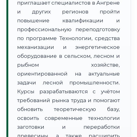
приглашает специалистов в Ангрене
и других регионов пройти
повышение квалификации и
профессиональную переподготовку
по программе Технологии, средства
механизации и энергетическое
🚚
Расчет логистики оригиналов:
• Маршрут транзита:
~1 820 км
оборудование в сельском, лесном и
• Экспресс-доставка СДЭК / Почтой:
3–5 рабочих дней
рыбном хозяйстве,
📜 Документы и аккредитация
ФИС ФРДО
ориентированной на актуальные
задачи лесной промышленности.
Курсы разрабатываются с учётом
требований рынка труда и помогают
🔍
Нажмите на документ для увеличения и просмотра
обновить теоретическую базу,
освоить современные технологии
заготовки и переработки
древесины, а также расширить