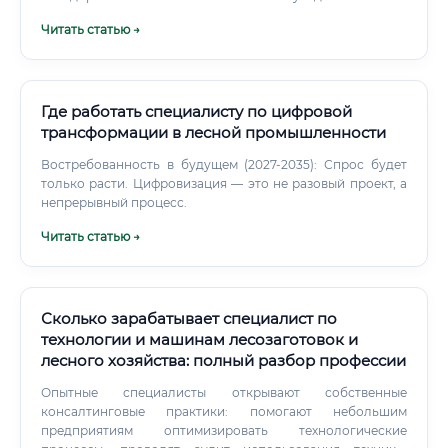
выбор посадочного материала, схема посадок, уход,
Читать статью →
мониторинг приживаемости. Охрана и защита леса:
профилактика и тушение пожаров (совместно со
службами), лесопатология, борьба с вредителями и
болезнями.
Где работать специалисту по цифровой
трансформации в лесной промышленности
Востребованность в будущем (2027-2035): Спрос будет
только расти. Цифровизация — это не разовый проект, а
непрерывный процесс.
Читать статью →
Сколько зарабатывает специалист по
технологии и машинам лесозаготовок и
лесного хозяйства: полный разбор профессии
Опытные специалисты открывают собственные
консалтинговые практики: помогают небольшим
предприятиям оптимизировать технологические