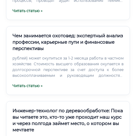
процессы, проводят аудит использования техники,
участвуют в судебных экспертизах по делам о
Читать статью →
незаконной рубке. Это другой формат работы, но
финансово нередко более привлекательный.
Чем занимается охотовед: экспертный анализ
профессии, карьерные пути и финансовые
перспективы
рублей) может окупиться за 1-2 месяца работы в частном
хозяйстве. Стоимость высшего образования окупается в
долгосрочной перспективе за счет доступа к более
высокооплачиваемым и руководящим должностям.
Карьерный рост и профессиональное развитие
Читать статью →
Профессия охотоведа предполагает как горизонтальный,
так и вертикальный карьерный рост.
Инженер-технолог по деревообработке: Пока
вы читаете это, кто-то уже проходит наш курс
и через полгода займет место, о котором вы
мечтаете