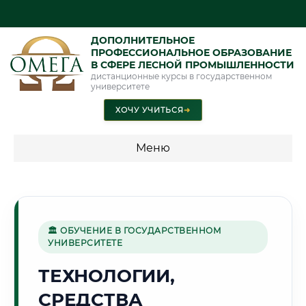
ДОПОЛНИТЕЛЬНОЕ
ПРОФЕССИОНАЛЬНОЕ ОБРАЗОВАНИЕ
В СФЕРЕ ЛЕСНОЙ ПРОМЫШЛЕННОСТИ
дистанционные курсы в государственном
университете
ХОЧУ УЧИТЬСЯ
➜
Меню
💰 ПРОГРАММЫ И СТОИМОСТЬ
Стоимость по программам обучения "Лесная
промышленность"
🏛 ОБУЧЕНИЕ В ГОСУДАРСТВЕННОМ
УНИВЕРСИТЕТЕ
ТЕХНОЛОГИИ,
⛏️
СРЕДСТВА
Г. АНГРЕН