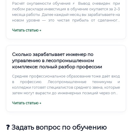
Расчёт окупаемости обучения ⚡ Вывод очевиден: при
любом раскладе инвестиция в обучение окупается за 2–3
месяца работы. Далее каждый месяц вы зарабатываете на
новом уровне — это чистая прибыль от сделанного
вложения.
Читать статью →
Сколько зарабатывает инженер по
управлению в лесопромышленном
комплексе: полный разбор профессии
Среднее профессиональное образование тоже даёт вход
в профессию. Лесопромышленные техникумы и
колледжи готовят специалистов среднего звена, которые
затем могут вырасти до инженерных позиций через опыт
и дополнительное обучение. Что касается
Читать статью →
профессионального развития уже в процессе работы —
здесь важно не останавливаться.
❓ Задать вопрос по обучению