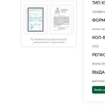
ТИП К
профес
ФОРМ
очно-за
КОЛ-В
🔍
Нажмите на документ для
увеличения и просмотра
1010
РЕГИО
Алма-А
ВЫДА
диплом 
Узнать ц