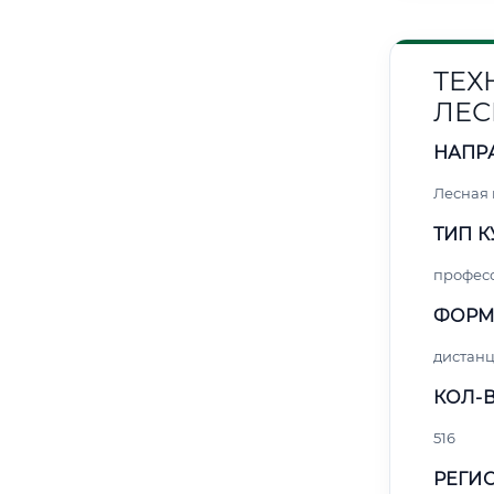
ТЕХ
ЛЕС
НАПР
Лесная
ТИП К
профес
ФОРМ
дистан
КОЛ-В
516
РЕГИО