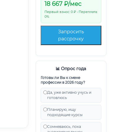
18 667
₽/мес
Первый взнос: 0 ₽ • Переплата:
0%
Запросить
рассрочку
📊 Опрос года
Готовы ли Вы к смене
профессии в 2026 году?
Да, уже активно учусь и
готовлюсь
Планирую, ищу
подходящие курсы
Сомневаюсь, пока
анализирую рынок