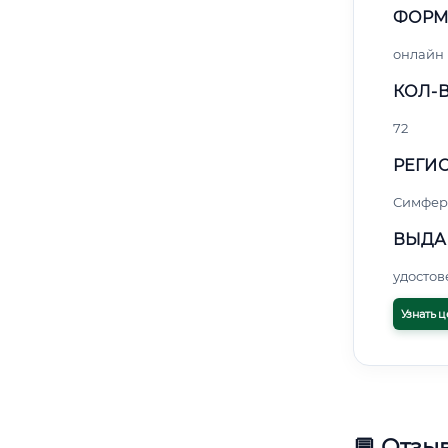
ФОРМ
онлайн
КОЛ-В
72
РЕГИО
Симфер
ВЫДА
удосто
Узнать ц
💬 Отзы