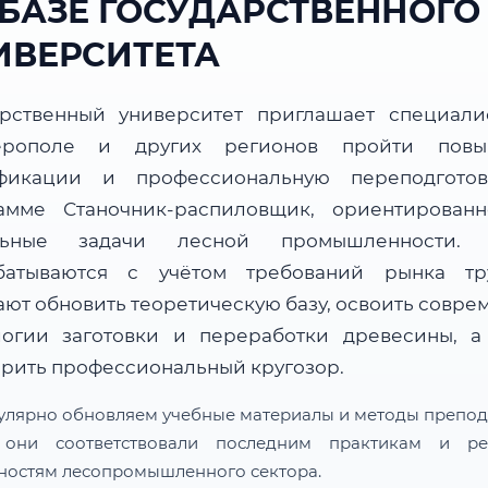
 БАЗЕ ГОСУДАРСТВЕННОГО
ИВЕРСИТЕТА
арственный университет приглашает специали
ерополе и других регионов пройти повы
фикации и профессиональную переподгото
амме Станочник-распиловщик, ориентирован
альные задачи лесной промышленности. 
батываются с учётом требований рынка т
ают обновить теоретическую базу, освоить совре
логии заготовки и переработки древесины, а
рить профессиональный кругозор.
улярно обновляем учебные материалы и методы препод
 они соответствовали последним практикам и ре
ностям лесопромышленного сектора.