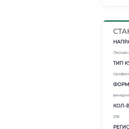
СТА
НАПР
Лесная
ТИП К
профес
ФОРМ
вечерн
КОЛ-В
256
РЕГИО