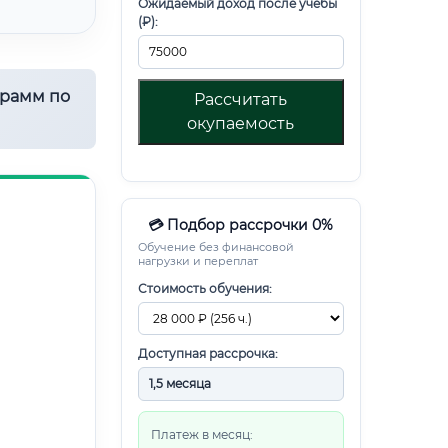
Ожидаемый доход после учебы
(₽):
грамм по
Рассчитать
окупаемость
💳 Подбор рассрочки 0%
Обучение без финансовой
нагрузки и переплат
Стоимость обучения:
Доступная рассрочка:
Платеж в месяц: