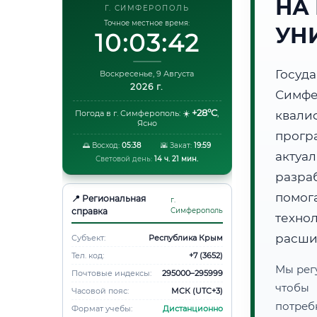
НА
Г. СИМФЕРОПОЛЬ
Точное местное время:
УН
10:03:43
Госуд
Воскресенье, 9 Августа
2026 г.
Симф
+28°C
Погода в г. Симферополь:
☀️
,
квали
Ясно
прогр
🌅 Восход:
05:38
🌇 Закат:
19:59
акту
Световой день:
14 ч. 21 мин.
разра
помог
📍 Региональная
г.
справка
Симферополь
техно
расши
Субъект:
Республика Крым
Тел. код:
+7 (3652)
Мы рег
Почтовые индексы:
295000–295999
чтобы
Часовой пояс:
МСК (UTC+3)
потреб
Формат учебы:
Дистанционно