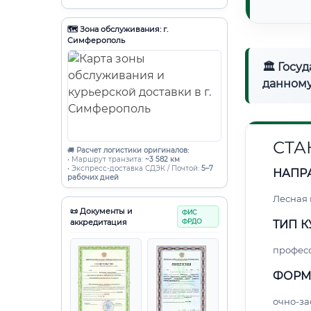
🗺️ Зона обслуживания: г.
Симферополь
🏛 Госу
данному
СТА
🚚
Расчет логистики оригиналов:
• Маршрут транзита:
~3 582 км
• Экспресс-доставка СДЭК / Почтой:
5–7
НАПР
рабочих дней
Лесная
📜 Документы и
ФИС
аккредитация
ФРДО
ТИП К
профес
ФОРМ
очно-за