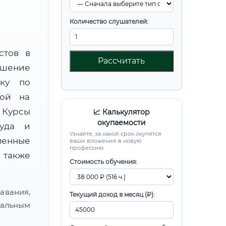
Количество слушателей:
стов в
Рассчитать
шение
вку по
ной на
Курсы
📈 Калькулятор
окупаемости
руда и
Узнайте, за какой срок окупятся
менные
ваши вложения в новую
профессию
 также
Стоимость обучения:
авания,
Текущий доход в месяц (₽):
альным