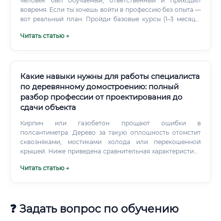
человек был обучаемый, ответственный и приходил
вовремя. Если ты хочешь войти в профессию без опыта —
вот реальный план: Пройди базовые курсы (1–3 месяца)
Получи удостоверение Ищи вакансии с пометкой
Читать статью →
«обучение» или «стажировка» Не бойся первые 3–6
месяцев работать на минимальной ставке — это
инвестиция в опыт Через год ты уже будете
конкурентоспособным специалистом Есть ли смысл
учиться — итоговый анализ Давай честно.
Какие навыки нужны для работы специалиста
по деревянному домостроению: полный
разбор профессии от проектирования до
сдачи объекта
Кирпич или газобетон прощают ошибки в
полсантиметра. Дерево за такую оплошность отомстит
сквозняками, мостиками холода или перекошенной
крышей. Ниже приведена сравнительная характеристика
популярных технологий, с которыми ежедневно
Читать статью →
сталкивается такой инженер.
❓ Задать вопрос по обучению