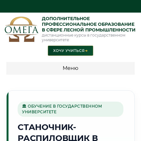
ДОПОЛНИТЕЛЬНОЕ
ПРОФЕССИОНАЛЬНОЕ ОБРАЗОВАНИЕ
В СФЕРЕ ЛЕСНОЙ ПРОМЫШЛЕННОСТИ
дистанционные курсы в государственном
университете
ХОЧУ УЧИТЬСЯ
➜
Меню
💰 ПРОГРАММЫ И СТОИМОСТЬ
Стоимость по программам обучения "Лесная
промышленность"
🏛 ОБУЧЕНИЕ В ГОСУДАРСТВЕННОМ
УНИВЕРСИТЕТЕ
СТАНОЧНИК-
🏙️
РАСПИЛОВЩИК В
Г. МОГИЛЕВ