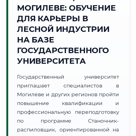
МОГИЛЕВЕ: ОБУЧЕНИЕ
Точное местное время:
15:13:15
ДЛЯ КАРЬЕРЫ В
ЛЕСНОЙ ИНДУСТРИИ
Суббота, 8 Августа
2026 г.
НА БАЗЕ
+21°C
Погода в г. Могилев:
☁️
,
Пасмурно
ГОСУДАРСТВЕННОГО
🌅 Восход:
05:24
🌇 Закат:
20:44
УНИВЕРСИТЕТА
Световой день:
15 ч. 20 мин.
Государственный университет
📍 Региональная справка
г. Могилев
приглашает специалистов в
Субъект:
Республика Беларусь
Могилеве и других регионов пройти
Тел. код:
+375 (222)
повышение квалификации и
Почтовые индексы:
212000–212030
профессиональную переподготовку
Часовой пояс:
UTC+3
Формат учебы:
Дистанционно
по программе Станочник-
распиловщик, ориентированной на
🗺️ Зона обслуживания: г. Могилев