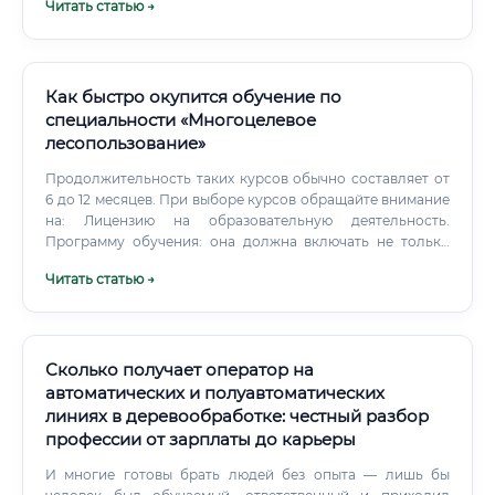
Читать статью →
поставщики оборудования и материалов: В качестве
технических консультантов, специалистов по внедрению
и наладке оборудования.
Как быстро окупится обучение по
специальности «Многоцелевое
лесопользование»
Продолжительность таких курсов обычно составляет от
6 до 12 месяцев. При выборе курсов обращайте внимание
на: Лицензию на образовательную деятельность.
Программу обучения: она должна включать не только
теорию, но и практические занятия, в том числе по
Читать статью →
работе с ГИС, БПЛА и специализированным ПО.
Сколько получает оператор на
автоматических и полуавтоматических
линиях в деревообработке: честный разбор
профессии от зарплаты до карьеры
И многие готовы брать людей без опыта — лишь бы