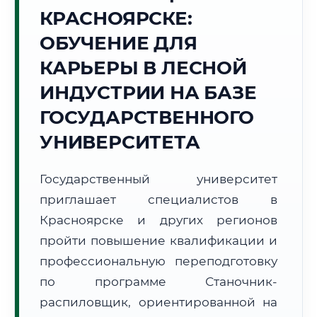
КРАСНОЯРСКЕ:
Точное местное время:
03:56:01
ОБУЧЕНИЕ ДЛЯ
КАРЬЕРЫ В ЛЕСНОЙ
Вторник, 11 Августа
2026 г.
ИНДУСТРИИ НА БАЗЕ
+15°C
Погода в г. Красноярск:
☀️
,
Ясно
ГОСУДАРСТВЕННОГО
🌅 Восход:
05:09
🌇 Закат:
20:38
УНИВЕРСИТЕТА
Световой день:
15 ч. 29 мин.
Государственный университет
📍 Региональная справка
г. Красноярск
приглашает специалистов в
Субъект:
Красноярский край
Красноярске и других регионов
Тел. код:
+7 (391)
пройти повышение квалификации и
Почтовые индексы:
660000–660999
профессиональную переподготовку
Часовой пояс:
МСК+4 (UTC+7)
Формат учебы:
Дистанционно
по программе Станочник-
распиловщик, ориентированной на
🗺️ Зона обслуживания: г. Красноярск