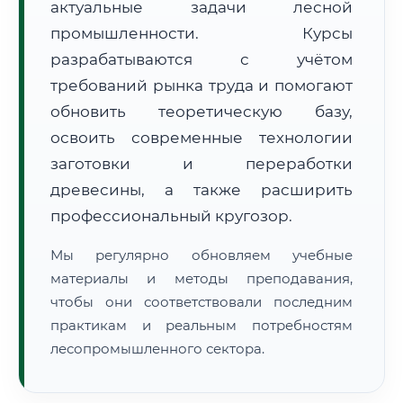
актуальные задачи лесной
промышленности. Курсы
разрабатываются с учётом
требований рынка труда и помогают
обновить теоретическую базу,
освоить современные технологии
🚚
Расчет логистики оригиналов:
• Маршрут транзита:
~638 км
заготовки и переработки
• Экспресс-доставка СДЭК / Почтой:
1–2 рабочих дня
древесины, а также расширить
📜 Документы и аккредитация
ФИС ФРДО
профессиональный кругозор.
Мы регулярно обновляем учебные
материалы и методы преподавания,
🔍
Нажмите на документ для увеличения и просмотра
чтобы они соответствовали последним
практикам и реальным потребностям
лесопромышленного сектора.