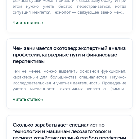
режиме сушки может привести к массовому браку. И при
этом нужно уметь быстро перестраиваться, когда
ситуация меняется. Технолог — связующее звено между
конструктором, производством и отделом качества.
Читать статью →
Чем занимается охотовед: экспертный анализ
профессии, карьерные пути и финансовые
перспективы
Тем не менее, можно выделить основной функционал,
характерный для большинства специалистов. Научно-
исследовательская и учетная деятельность: Проведение
учетов численности охотничьих животных (зимний
маршрутный учет, учет на солонцах, реву и т.д.).
Читать статью →
Сколько зарабатывает специалист по
технологии и машинам лесозаготовок и
лесного хозяйства: полный разбор профессии