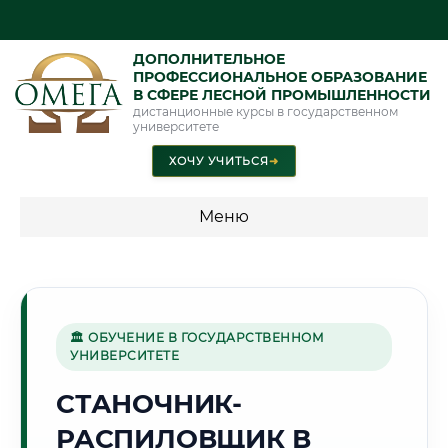
ДОПОЛНИТЕЛЬНОЕ
ПРОФЕССИОНАЛЬНОЕ ОБРАЗОВАНИЕ
В СФЕРЕ ЛЕСНОЙ ПРОМЫШЛЕННОСТИ
дистанционные курсы в государственном
университете
ХОЧУ УЧИТЬСЯ
➜
Меню
💰 ПРОГРАММЫ И СТОИМОСТЬ
Стоимость по программам обучения "Лесная
промышленность"
🏛 ОБУЧЕНИЕ В ГОСУДАРСТВЕННОМ
УНИВЕРСИТЕТЕ
СТАНОЧНИК-
🌲
РАСПИЛОВЩИК В
Г. КРАСНОЯРСК