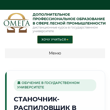
ДОПОЛНИТЕЛЬНОЕ
ПРОФЕССИОНАЛЬНОЕ ОБРАЗОВАНИЕ
В СФЕРЕ ЛЕСНОЙ ПРОМЫШЛЕННОСТИ
дистанционные курсы в государственном
университете
ХОЧУ УЧИТЬСЯ
➜
Меню
💰 ПРОГРАММЫ И СТОИМОСТЬ
Стоимость по программам обучения "Лесная
промышленность"
🏛 ОБУЧЕНИЕ В ГОСУДАРСТВЕННОМ
УНИВЕРСИТЕТЕ
СТАНОЧНИК-
🌊
РАСПИЛОВЩИК В
Г. КАЛИНИНГРАД