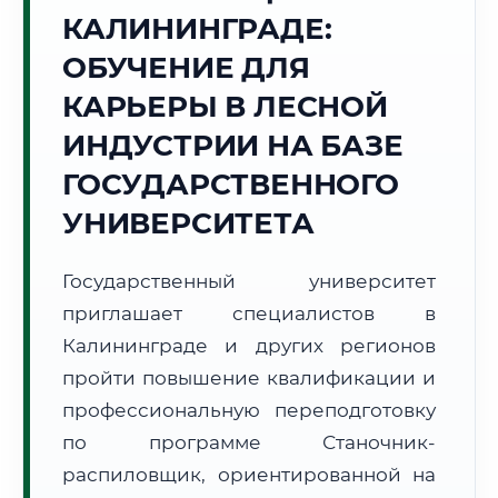
КАЛИНИНГРАДЕ:
Точное местное время:
15:08:38
ОБУЧЕНИЕ ДЛЯ
КАРЬЕРЫ В ЛЕСНОЙ
Воскресенье, 9 Августа
2026 г.
ИНДУСТРИИ НА БАЗЕ
+21°C
Погода в г. Калининград:
☀️
,
Ясно
ГОСУДАРСТВЕННОГО
🌅 Восход:
05:02
🌇 Закат:
20:24
УНИВЕРСИТЕТА
Световой день:
15 ч. 22 мин.
Государственный университет
📍 Региональная справка
г. Калининград
приглашает специалистов в
Субъект:
Калининградская область
Калининграде и других регионов
Тел. код:
+7 (4012)
пройти повышение квалификации и
Почтовые индексы:
236000–236999
профессиональную переподготовку
Часовой пояс:
МСК-1 (UTC+2)
Формат учебы:
Дистанционно
по программе Станочник-
распиловщик, ориентированной на
🗺️ Зона обслуживания: г. Калининград