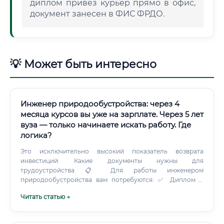
диплом привез курьер прямо в офис,
документ занесен в ФИС ФРДО.
💡 Может быть интересно
Инженер природообустройства: через 4
месяца курсов вы уже на зарплате. Через 5 лет
вуза — только начинаете искать работу. Где
логика?
Это исключительно высокий показатель возврата
инвестиций. Какие документы нужны для
трудоустройства 📋 Для работы инженером
природообустройства вам потребуются: ✅ Диплом о
высшем образовании по профильной специальности или
Читать статью →
диплом/удостоверение о профессиональной
переподготовке ✅ Паспорт гражданина РФ ✅ Трудовая
книжка (или сведения о трудовой деятельности — ЭТК) ✅