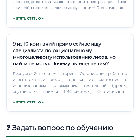
производства охватывают широкий спектр задач. Ниже
приведён перечень ключевых функций: ✅ Большую часть
рабочего времени инженер проводит в
Читать статью →
производственном цехе и за рабочим столом (или
компьютером), работая в специализированных
программах — таких как AutoCAD, Базис-Мебельщик,
Cimatron, PRO100 и других САПР-системах. Какие навыки
необходимы для работы 🔧 Профессиональные навыки
9 из 10 компаний прямо сейчас ищут
инженера мебельного производства можно разделить на
специалиста по рациональному
технические и управленческие: 💡 Важно понимать:
многоцелевому использованию лесов, но
большинство этих навыков приобретаются в процессе
найти не могут. Почему вы еще не там?
обучения и практики.
Лесоустройство и мониторинг: Организация работ по
инвентаризации лесов, оценка их состояния с
использованием современных технологий (дроны,
спутниковые снимки, ГИС-системы). Сертификация:
Подготовка и сопровождение процесса получения
Читать статью →
международных экологических сертификатов (например,
FSC — Forest Stewardship Council), которые повышают
стоимость древесины на мировом рынке.
❓ Задать вопрос по обучению