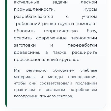
актуальные задачи лесной
промышленности. Курсы
разрабатываются с учётом
требований рынка труда и помогают
обновить теоретическую базу,
освоить современные технологии
🚚
Расчет логистики оригиналов:
• Маршрут транзита:
~3 858 км
заготовки и переработки
• Экспресс-доставка СДЭК / Почтой:
6–8 рабочих дней
древесины, а также расширить
📜 Документы и аккредитация
ФИС ФРДО
профессиональный кругозор.
Мы регулярно обновляем учебные
материалы и методы преподавания,
🔍
Нажмите на документ для увеличения и просмотра
чтобы они соответствовали последним
практикам и реальным потребностям
лесопромышленного сектора.