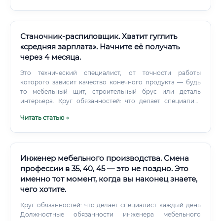
Станочник-распиловщик. Хватит гуглить
«средняя зарплата». Начните её получать
через 4 месяца.
Это технический специалист, от точности работы
которого зависит качество конечного продукта — будь
то мебельный щит, строительный брус или деталь
интерьера. Круг обязанностей: что делает специалист
каждый день Профессиональные обязанности
Читать статью →
станочника-распиловщика закреплены в Едином
тарифно-квалификационном справочнике (ЕТКС) и
конкретизируются в должностных инструкциях
предприятий.
Инженер мебельного производства. Смена
профессии в 35, 40, 45 — это не поздно. Это
именно тот момент, когда вы наконец знаете,
чего хотите.
Круг обязанностей: что делает специалист каждый день
Должностные обязанности инженера мебельного