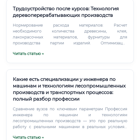
СНИЛС ✅ Для ряда должностей — допуск СРО
(саморегулируемой организации) в строительстве/
Трудоустройство после курсов: Технология
проектировании ✅ Медицинская справка (для полевых
деревоперерабатывающих производств
работ, вахтовых условий) ✅ Водительское удостоверение
Нормирование расхода материалов: Расчет
категории B (желательно, часто обязательно) ✅
необходимого количества древесины, клея,
Портфолио выполненных проектов (при наличии) ⚠️
лакокрасочных материалов, фурнитуры для
Важно: Допуск СРО необходим для подписания
производства партии изделий. Оптимизация
проектной документации.
производства: Поиск путей снижения себестоимости
Читать статью →
продукции, сокращения времени производственного
цикла, уменьшения количества брака и отходов.
Какие есть специализации у инженера по
машинам и технологиям лесопромышленных
производств и транспортных процессов:
полный разбор профессии
Сравнение вузов по ключевым параметрам Профессия
инженера по машинам и технологиям
лесопромышленных производств — это про реальную
работу с реальными машинами в реальных условиях.
Зато тем, кто разбирается в деле — открывает серьёзные
Читать статью →
перспективы: карьерные, финансовые и географические.