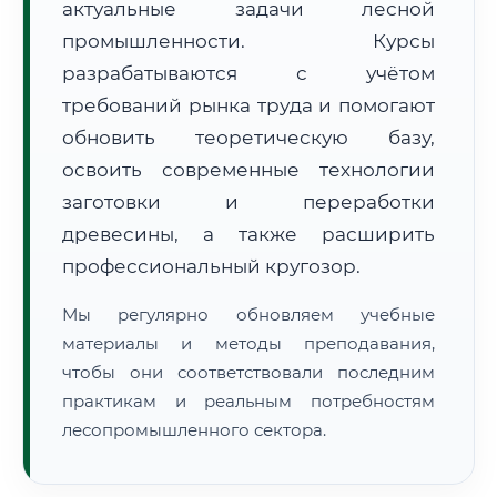
актуальные задачи лесной
промышленности. Курсы
разрабатываются с учётом
требований рынка труда и помогают
обновить теоретическую базу,
освоить современные технологии
🚚
Расчет логистики оригиналов:
• Маршрут транзита:
~1 910 км
заготовки и переработки
• Экспресс-доставка СДЭК / Почтой:
3–5 рабочих дней
древесины, а также расширить
📜 Документы и аккредитация
ФИС ФРДО
профессиональный кругозор.
Мы регулярно обновляем учебные
материалы и методы преподавания,
🔍
Нажмите на документ для увеличения и просмотра
чтобы они соответствовали последним
практикам и реальным потребностям
лесопромышленного сектора.