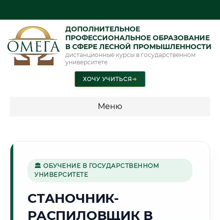
ДОПОЛНИТЕЛЬНОЕ
ПРОФЕССИОНАЛЬНОЕ ОБРАЗОВАНИЕ
В СФЕРЕ ЛЕСНОЙ ПРОМЫШЛЕННОСТИ
дистанционные курсы в государственном
университете
ХОЧУ УЧИТЬСЯ
➜
Меню
💰 ПРОГРАММЫ И СТОИМОСТЬ
Стоимость по программам обучения "Лесная
промышленность"
🏛 ОБУЧЕНИЕ В ГОСУДАРСТВЕННОМ
УНИВЕРСИТЕТЕ
СТАНОЧНИК-
🌅
РАСПИЛОВЩИК В
Г. АКТЮБИНСК