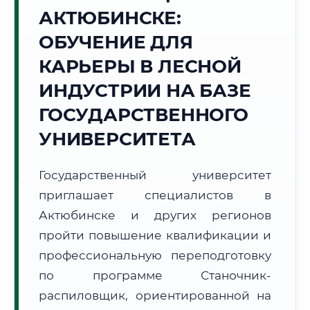
АКТЮБИНСКЕ:
Точное местное время:
16:39:40
ОБУЧЕНИЕ ДЛЯ
КАРЬЕРЫ В ЛЕСНОЙ
Пятница, 7 Августа
2026 г.
ИНДУСТРИИ НА БАЗЕ
+27°C
Погода в г. Актюбинск:
🌤️
,
Преимущественно ясно
ГОСУДАРСТВЕННОГО
🌅 Восход:
05:49
🌇 Закат:
21:19
УНИВЕРСИТЕТА
Световой день:
15 ч. 30 мин.
Государственный университет
📍 Региональная справка
г. Актюбинск
приглашает специалистов в
Субъект:
Республика Казахстан
Актюбинске и других регионов
Тел. код:
+7 (7132)
пройти повышение квалификации и
Почтовые индексы:
030000–030020
профессиональную переподготовку
Часовой пояс:
UTC+5
Формат учебы:
Дистанционно
по программе Станочник-
распиловщик, ориентированной на
🗺️ Зона обслуживания: г. Актюбинск