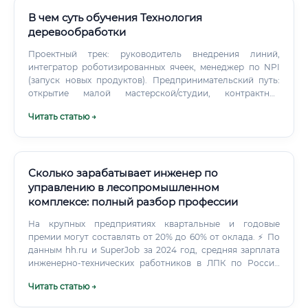
В чем суть обучения Технология
деревообработки
Проектный трек: руководитель внедрения линий,
интегратор роботизированных ячеек, менеджер по NPI
(запуск новых продуктов). Предпринимательский путь:
открытие малой мастерской/студии, контрактное
производство, консалтинг по оптимизации ТП.
Читать статью →
Востребованность сейчас и в будущем Профессия
востребована вследствие: Стройбум в малоэтажном и
модульном домостроении, интерес к экологичным
материалам.
Сколько зарабатывает инженер по
управлению в лесопромышленном
комплексе: полный разбор профессии
На крупных предприятиях квартальные и годовые
премии могут составлять от 20% до 60% от оклада. ⚡ По
данным hh.ru и SuperJob за 2024 год, средняя зарплата
инженерно-технических работников в ЛПК по России
составляет около 85 000–95 000 рублей в месяц. Где
Читать статью →
учиться на инженера по управлению в
лесопромышленном комплексе Хорошая новость: