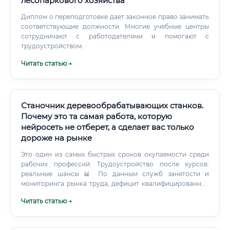
лесопаркового хозяйства
Диплом о переподготовке дает законное право занимать
соответствующие должности. Многие учебные центры
сотрудничают с работодателями и помогают с
трудоустройством.
Читать статью →
Станочник деревообрабатывающих станков.
Почему это та самая работа, которую
нейросеть не отберет, а сделает вас только
дороже на рынке
Это один из самых быстрых сроков окупаемости среди
рабочих профессий. Трудоустройство после курсов:
реальные шансы 📊 По данным служб занятости и
мониторинга рынка труда, дефицит квалифицированных
станочников деревообрабатывающих станков в России
Читать статью →
составляет от 15 до 25% от потребности отрасли.