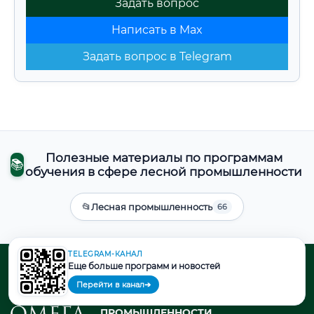
Задать вопрос
Написать в Max
Задать вопрос в Telegram
Полезные материалы по программам
📚
обучения в сфере лесной промышленности
📂
Лесная промышленность
66
TELEGRAM-КАНАЛ
Еще больше программ и новостей
ДОПОЛНИТЕЛЬНОЕ
Перейти в канал
➔
ПРОФЕССИОНАЛЬНОЕ
ОБРАЗОВАНИЕ В СФЕРЕ ЛЕСНОЙ
ПРОМЫШЛЕННОСТИ