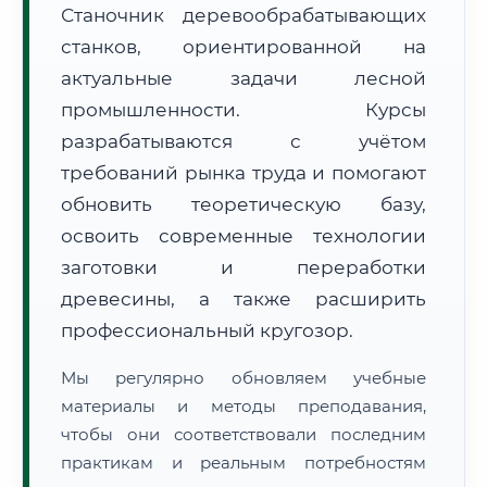
Станочник деревообрабатывающих
станков, ориентированной на
актуальные задачи лесной
промышленности. Курсы
разрабатываются с учётом
требований рынка труда и помогают
🚚
Расчет логистики оригиналов:
• Маршрут транзита:
~3 092 км
• Экспресс-доставка СДЭК / Почтой:
4–6 рабочих дней
обновить теоретическую базу,
освоить современные технологии
📜 Документы и аккредитация
ФИС ФРДО
заготовки и переработки
древесины, а также расширить
профессиональный кругозор.
🔍
Нажмите на документ для увеличения и просмотра
Мы регулярно обновляем учебные
материалы и методы преподавания,
чтобы они соответствовали последним
практикам и реальным потребностям