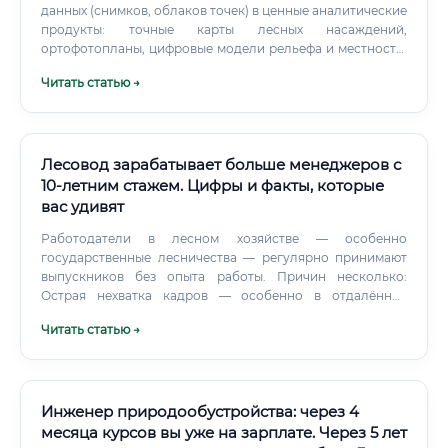
данных (снимков, облаков точек) в ценные аналитические
продукты: точные карты лесных насаждений,
ортофотопланы, цифровые модели рельефа и местности,
отчеты об объемах древесины, оценку состояния лесов,
Читать статью →
выявление незаконных рубок, очагов болезней или
последствий пожаров. Эта профессия является ключевым
элементом цифровой трансформации лесной
промышленности, позволяя перейти от приблизительных
оценок к точному, объективному и оперативному
Лесовод зарабатывает больше менеджеров с
управлению лесными ресурсами.
10-летним стажем. Цифры и факты, которые
вас удивят
Работодатели в лесном хозяйстве — особенно
государственные лесничества — регулярно принимают
выпускников без опыта работы. Причин несколько:
Острая нехватка кадров — особенно в отдалённых
регионах Наставничество — традиционно практикуется в
Читать статью →
отрасли Чёткие инструкции — многие процессы
стандартизированы Возможность практики —
большинство программ обучения включают стажировки
⚠️ Тем не менее для отдельных должностей (например,
государственный инспектор, лесничий) требуется
Инженер природообустройства: через 4
наличие стажа.
месяца курсов вы уже на зарплате. Через 5 лет