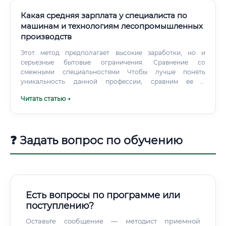
Какая средняя зарплата у специалиста по
машинам и технологиям лесопромышленных
производств
Этот метод предполагает высокие заработки, но и
серьезные бытовые ограничения. Сравнение со
смежными специальностями Чтобы лучше понять
уникальность данной профессии, сравним ее с
несколькими смежными инженерными специальностями.
Читать статью →
Таблица сравнения специальностей Чем данная
специальность лучше смежных?
❓ Задать вопрос по обучению
Есть вопросы по программе или
поступлению?
Оставьте сообщение — методист приемной