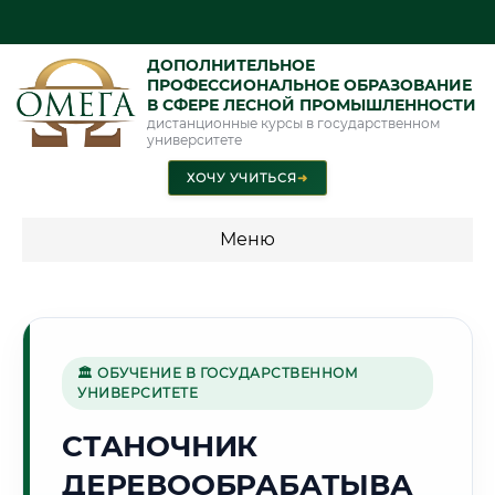
ДОПОЛНИТЕЛЬНОЕ
ПРОФЕССИОНАЛЬНОЕ ОБРАЗОВАНИЕ
В СФЕРЕ ЛЕСНОЙ ПРОМЫШЛЕННОСТИ
дистанционные курсы в государственном
университете
ХОЧУ УЧИТЬСЯ
➜
Меню
💰 ПРОГРАММЫ И СТОИМОСТЬ
Стоимость по программам обучения "Лесная
промышленность"
🏛 ОБУЧЕНИЕ В ГОСУДАРСТВЕННОМ
УНИВЕРСИТЕТЕ
СТАНОЧНИК
🏰
ДЕРЕВООБРАБАТЫВА
Г. ВЕЛИКИЙ НОВГОРОД