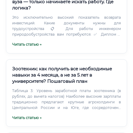
вуза — только начинаете искать работу. Где
логика?
Это исключительно высокий показатель возврата
инвестиций. Какие документы нужны для
трудоустройства 📋 Для работы инженером
природообустройства вам потребуются: ✅ Диплом о
высшем образовании по профильной специальности или
Читать статью →
диплом/удостоверение о профессиональной
переподготовке ✅ Паспорт гражданина РФ ✅ Трудовая
книжка (или сведения о трудовой деятельности — ЭТК) ✅
СНИЛС ✅ Для ряда должностей — допуск СРО
(саморегулируемой организации) в строительстве/
Зоотехник: как получить все необходимые
проектировании ✅ Медицинская справка (для полевых
навыки за 4 месяца, а не за 5 лет в
работ, вахтовых условий) ✅ Водительское удостоверение
университете? Пошаговый план
категории B (желательно, часто обязательно) ✅
Портфолио выполненных проектов (при наличии) ⚠️
Таблица 3: Уровень заработной платы зоотехника (в
Важно: Допуск СРО необходим для подписания
рублях, до вычета налогов) Наиболее высокие зарплаты
проектной документации. Его получают через
традиционно предлагают крупные агрохолдинги в
вступление в профессиональное объединение после
Центральной России и на Юге, где сосредоточено
подтверждения квалификации.
основное производство. Таблица 4: Сравнение зарплат
Читать статью →
по регионам Карьерный старт: с чего начать и как
преуспеть Можно ли войти в профессию без опыта?