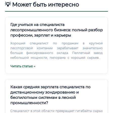
💡 Может быть интересно
Где учиться на специалиста
лесопромышленного бизнеса: полный разбор
профессии, зарплат и карьеры
Хороший специалист по продажам в крупной
лесоторговой компании зарабатывает значительно
больше фиксированного оклада. Пеллетный завод
небольшой мощности, пилорама с хорошей сырьевой
базой, логистическая компания в лесном регионе — всё
Читать статью →
это реальные бизнес-модели с окупаемостью от трёх до
семи лет.
Какая средняя зарплата специалиста по
дистанционному зондированию и
беспилотным системам в лесной
промышленности?
Специалист в этой области превращает гигабайты сырых