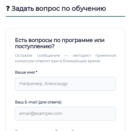
Cimatron, PRO100 и других САПР-системах. Какие навыки
❓ Задать вопрос по обучению
необходимы для работы 🔧 Профессиональные навыки
инженера мебельного производства можно разделить на
технические и управленческие: 💡 Важно понимать:
большинство этих навыков приобретаются в процессе
обучения и практики.
Есть вопросы по программе или
поступлению?
Оставьте сообщение — методист приемной
комиссии ответит вам в ближайшее время.
Ваше имя *
Ваш E-mail (для ответа)