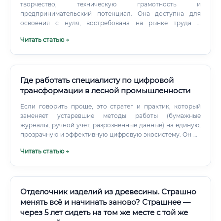
творчество, техническую грамотность и
предпринимательский потенциал. Она доступна для
освоения с нуля, востребована на рынке труда и
устойчива к автоматизации. Войти в неё можно через
Читать статью →
качественные курсы за 6–12 месяцев, а карьерные
перспективы охватывают путь от стажёра до
руководителя собственной студии с доходом в сотни
тысяч рублей ежемесячно.
Где работать специалисту по цифровой
трансформации в лесной промышленности
Если говорить проще, это стратег и практик, который
заменяет устаревшие методы работы (бумажные
журналы, ручной учет, разрозненные данные) на единую,
прозрачную и эффективную цифровую экосистему. Он не
просто устанавливает новое программное обеспечение,
Читать статью →
а выстраивает логику работы предприятия по-новому,
чтобы повысить его производительность, снизить
издержки, минимизировать потери и сделать бизнес
более конкурентоспособным и устойчивым. Этот
специалист объединяет в себе роли бизнес-аналитика,
Отделочник изделий из древесины. Страшно
проектного менеджера, IT-архитектора и инженера-
менять всё и начинать заново? Страшнее —
технолога.
через 5 лет сидеть на том же месте с той же