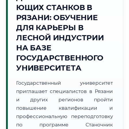
ЮЩИХ СТАНКОВ В
Точное местное время:
16:42:48
РЯЗАНИ: ОБУЧЕНИЕ
ДЛЯ КАРЬЕРЫ В
Суббота, 8 Августа
2026 г.
ЛЕСНОЙ ИНДУСТРИИ
+24°C
Погода в г. Рязань:
🌡️
,
Погода
НА БАЗЕ
🌅 Восход:
04:44
🌇 Закат:
20:09
ГОСУДАРСТВЕННОГО
Световой день:
15 ч. 25 мин.
УНИВЕРСИТЕТА
📍 Региональная справка
г. Рязань
Государственный университет
Субъект:
Рязанская область
приглашает специалистов в Рязани
Тел. код:
+7 (4912)
Почтовые индексы:
390000–390999
и других регионов пройти
Часовой пояс:
МСК (UTC+3)
повышение квалификации и
Формат учебы:
Дистанционно
профессиональную переподготовку
по программе Станочник
🗺️ Зона обслуживания: г. Рязань