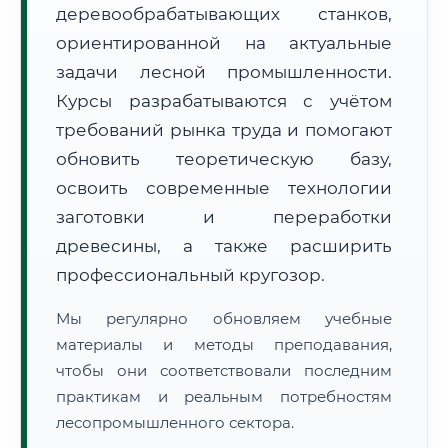
деревообрабатывающих станков,
ориентированной на актуальные
задачи лесной промышленности.
Курсы разрабатываются с учётом
требований рынка труда и помогают
обновить теоретическую базу,
🚚
Расчет логистики оригиналов:
• Маршрут транзита:
~2 724 км
• Экспресс-доставка СДЭК / Почтой:
4–6 рабочих дней
освоить современные технологии
заготовки и переработки
📜 Документы и аккредитация
ФИС ФРДО
древесины, а также расширить
профессиональный кругозор.
Мы регулярно обновляем учебные
🔍
Нажмите на документ для увеличения и просмотра
материалы и методы преподавания,
чтобы они соответствовали последним
практикам и реальным потребностям
лесопромышленного сектора.