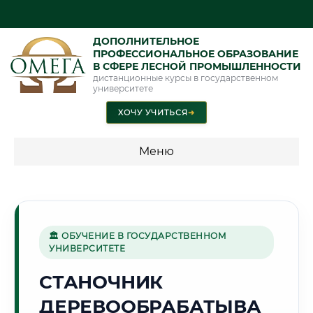
ДОПОЛНИТЕЛЬНОЕ
ПРОФЕССИОНАЛЬНОЕ ОБРАЗОВАНИЕ
В СФЕРЕ ЛЕСНОЙ ПРОМЫШЛЕННОСТИ
дистанционные курсы в государственном
университете
ХОЧУ УЧИТЬСЯ
➜
Меню
💰 ПРОГРАММЫ И СТОИМОСТЬ
Стоимость по программам обучения "Лесная
промышленность"
🏛 ОБУЧЕНИЕ В ГОСУДАРСТВЕННОМ
УНИВЕРСИТЕТЕ
СТАНОЧНИК
🏰
ДЕРЕВООБРАБАТЫВА
Г. РЯЗАНЬ