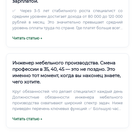
зарплатой.
✅ Через 3–5 лет стабильного роста специалист со
средним уровнем достигает дохода от 80 000 до 120 000
рублей в месяц. Это значительно превышает средний
уровень оплаты труда по стране. Где платят больше всего
Уровень дохода существенно зависит от региона и типа
Читать статью →
работодателя: ✅ Наиболее выгодные условия — работа
на элитные объекты в крупных городах или создание
собственного дела.
Инженер мебельного производства. Смена
профессии в 35, 40, 45 — это не поздно. Это
именно тот момент, когда вы наконец знаете,
чего хотите.
Круг обязанностей: что делает специалист каждый день
Должностные обязанности инженера мебельного
производства охватывают широкий спектр задач. Ниже
приведён перечень ключевых функций: ✅ Большую часть
рабочего времени инженер проводит в
Читать статью →
производственном цехе и за рабочим столом (или
компьютером), работая в специализированных
программах — таких как AutoCAD, Базис-Мебельщик,