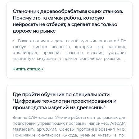
Станочник деревообрабатывающих станков.
Почему это та самая работа, которую
нейросеть не отберет, а сделает вас только
дороже на рынке
⚡ Важно понимать: даже самый «умный» станок с ЧПУ
требует живого человека, который его настроит,
откалибрует, проверит качество изделия, устранит
нештатную ситуацию и примет финальное решение о
соответствии продукции стандартам. Сфера применения
Читать статью →
профессии охватывает: производство мебели и
корпусных изделий; домостроение и производство
строительных конструкций из дерева; изготовление
паркета, вагонки, погонажных изделий; производство
тары и упаковки из дерева; лесопильное производство;
Где пройти обучение по специальности
изготовление музыкальных инструментов; производство
"Цифровые технологии проектирования и
спортивного инвентаря, игрушек, сувениров.
производства изделий из древесины"
Знание CAM-систем: Умение работать в программах для
подготовки управляющих программ, например, ArtCAM,
Mastercam, SprutCAM. Основы программирования ЧПУ:
Понимание синтаксиса G-кода, умение читать и при