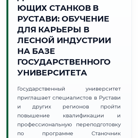
ЮЩИХ СТАНКОВ В
Точное местное время:
22:23:26
РУСТАВИ: ОБУЧЕНИЕ
ДЛЯ КАРЬЕРЫ В
Пятница, 7 Августа
2026 г.
ЛЕСНОЙ ИНДУСТРИИ
+29°C
Погода в г. Рустави:
🌤️
,
Преимущественно ясно
НА БАЗЕ
🌅 Восход:
06:00
🌇 Закат:
20:10
ГОСУДАРСТВЕННОГО
Световой день:
14 ч. 10 мин.
УНИВЕРСИТЕТА
📍 Региональная справка
г. Рустави
Государственный университет
Субъект:
Грузия
приглашает специалистов в Рустави
Тел. код:
+995 (341)
Почтовые индексы:
3700–3710
и других регионов пройти
Часовой пояс:
UTC+4
повышение квалификации и
Формат учебы:
Дистанционно
профессиональную переподготовку
по программе Станочник
🗺️ Зона обслуживания: г. Рустави