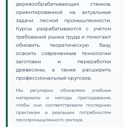
деревообрабатывающих станков,
ориентированной на актуальные
задачи лесной промышленности.
Курсы разрабатываются с учётом
требований рынка труда и помогают
обновить теоретическую базу,
🚚
Расчет логистики оригиналов:
• Маршрут транзита:
~3 129 км
• Экспресс-доставка СДЭК / Почтой:
4–6 рабочих дней
освоить современные технологии
заготовки и переработки
📜 Документы и аккредитация
ФИС ФРДО
древесины, а также расширить
профессиональный кругозор.
Мы регулярно обновляем учебные
🔍
Нажмите на документ для увеличения и просмотра
материалы и методы преподавания,
чтобы они соответствовали последним
практикам и реальным потребностям
лесопромышленного сектора.