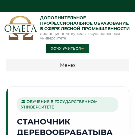
ДОПОЛНИТЕЛЬНОЕ
ПРОФЕССИОНАЛЬНОЕ ОБРАЗОВАНИЕ
В СФЕРЕ ЛЕСНОЙ ПРОМЫШЛЕННОСТИ
дистанционные курсы в государственном
университете
ХОЧУ УЧИТЬСЯ
➜
Меню
💰 ПРОГРАММЫ И СТОИМОСТЬ
Стоимость по программам обучения "Лесная
промышленность"
🏛 ОБУЧЕНИЕ В ГОСУДАРСТВЕННОМ
УНИВЕРСИТЕТЕ
СТАНОЧНИК
🏭
ДЕРЕВООБРАБАТЫВА
Г. РУСТАВИ