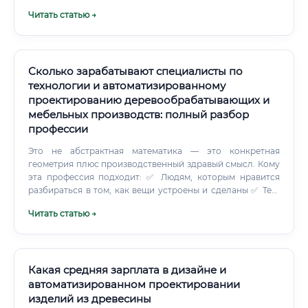
необходимости корректировать управляющие
Читать статью →
программы вручную.
Сколько зарабатывают специалисты по
технологии и автоматизированному
проектированию деревообрабатывающих и
мебельных производств: полный разбор
профессии
Это не абстрактная математика — это конкретная
геометрия плюс производственный здравый смысл. Кому
эта профессия подходит: ✅ Людям, которым нравится
разбираться в том, как вещи устроены и сделаны ✅ Тем,
кто спокойно работает с техническими программами и не
Читать статью →
боится осваивать новые ✅ Людям с аналитическим
мышлением — нужно уметь находить причину брака или
неэффективности ✅ Тем, кто готов работать на
производстве — это не офисная работа в привычном
смысле ✅ Людям, которым важен видимый результат
Какая средняя зарплата в дизайне и
труда — здесь ты буквально видишь, что сделал ⚠️ При
автоматизированном проектировании
этом профессия не подойдёт тем, кто хочет спокойный
изделий из древесины
офис без шума и стресса.