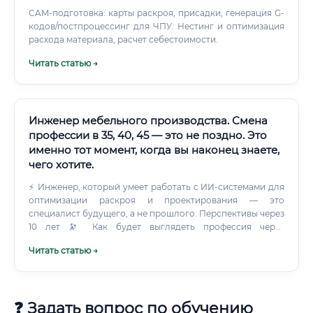
CAM-подготовка: карты раскроя, присадки, генерация G-
кодов/постпроцессинг для ЧПУ. Нестинг и оптимизация
расхода материала, расчет себестоимости.
Читать статью →
Инженер мебельного производства. Смена
профессии в 35, 40, 45 — это не поздно. Это
именно тот момент, когда вы наконец знаете,
чего хотите.
⚡ Инженер, который умеет работать с ИИ-системами для
оптимизации раскроя и проектирования — это
специалист будущего, а не прошлого. Перспективы через
10 лет 🔭 Как будет выглядеть профессия через
десятилетие? Технологические тренды, которые
Читать статью →
формируют будущее профессии: ✅ Цифровизация
производства (Industry 4.0) — инженеры, знающие
«умные» производственные системы, будут стоить в разы
дороже ✅ Экологичность материалов — растущий спрос
❓ Задать вопрос по обучению
на экологически чистую мебель требует специалистов с