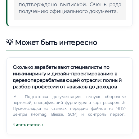
подтверждено выпиской. Очень рада
получению официального документа.
💡 Может быть интересно
Сколько зарабатывают специалисты по
инжинирингу и дизайн-проектированию в
деревоперерабатывающей отрасли: полный
разбор профессии от навыков до доходов
📌 Подготовка документации: выпуск сборочных
чертежей, спецификаций фурнитуры и карт раскроя. ⚠️
Пусконаладка на станках: передача файлов на ЧПУ-
центры (Homag, Biesse, SCM) и контроль первого
опытного образца. Это современные многослойные
Читать статью →
деревянные плиты для строительства домов.