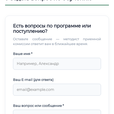
новыми компетенциями ✅ Персонализация под клиента
— массовая кастомизация мебели требует гибких
технологов ✅ Роботизация цехов — специалисты,
понимающие как традиционные, так и роботизированные
процессы, будут в огромном дефиците ✅ Экспортный
Есть вопросы по программе или
потенциал — российские мебельные компании активно
поступлению?
выходят на рынки Азии, Ближнего Востока, Африки
Прогноз зарплат через 5–10 лет (с учётом инфляции и
Оставьте сообщение — методист приемной
роста рынка):
комиссии ответит вам в ближайшее время.
Ваше имя *
Ваш E-mail (для ответа)
Ваш вопрос или сообщение *