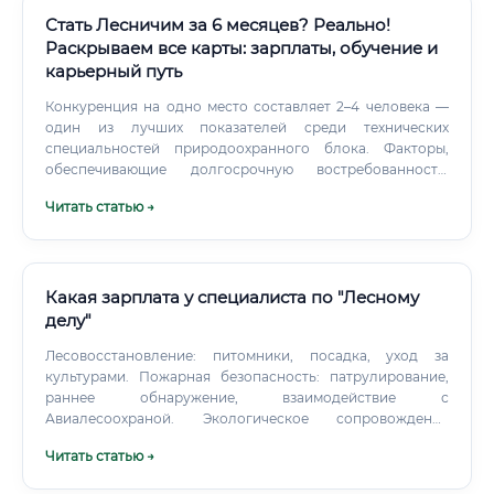
Стать Лесничим за 6 месяцев? Реально!
Раскрываем все карты: зарплаты, обучение и
карьерный путь
Конкуренция на одно место составляет 2–4 человека —
один из лучших показателей среди технических
специальностей природоохранного блока. Факторы,
обеспечивающие долгосрочную востребованность:
Обязательства России по лесоклиматическим
Читать статью →
соглашениям; Программы по восстановлению лесов
после пожаров; Рост числа особо охраняемых
природных территорий; Развитие экотуризма и
рекреационного лесопользования; Цифровизация
отрасли требует специалистов с двойной компетенцией.
Какая зарплата у специалиста по "Лесному
Исчезнет ли профессия из-за искусственного интеллекта
делу"
Это закономерный вопрос в эпоху автоматизации.
Лесовосстановление: питомники, посадка, уход за
культурами. Пожарная безопасность: патрулирование,
раннее обнаружение, взаимодействие с
Авиалесоохраной. Экологическое сопровождение
проектов и сертификация (FSC/PEFC).
Читать статью →