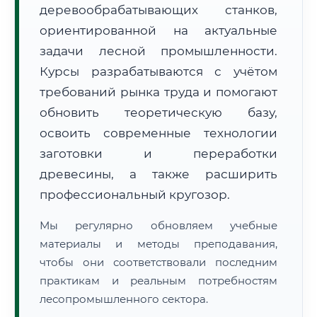
деревообрабатывающих станков,
ориентированной на актуальные
задачи лесной промышленности.
Курсы разрабатываются с учётом
требований рынка труда и помогают
обновить теоретическую базу,
🚚
Расчет логистики оригиналов:
• Маршрут транзита:
~2 834 км
• Экспресс-доставка СДЭК / Почтой:
4–6 рабочих дней
освоить современные технологии
заготовки и переработки
📜 Документы и аккредитация
ФИС ФРДО
древесины, а также расширить
профессиональный кругозор.
Мы регулярно обновляем учебные
🔍
Нажмите на документ для увеличения и просмотра
материалы и методы преподавания,
чтобы они соответствовали последним
практикам и реальным потребностям
лесопромышленного сектора.