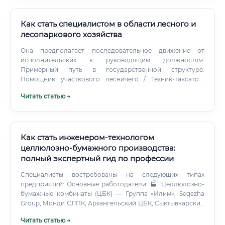
Как стать специалистом в области лесного и
лесопаркового хозяйства
Она предполагает последовательное движение от
исполнительских к руководящим должностям.
Примерный путь в государственной структуре:
Помощник участкового лесничего / Техник-таксатор.
Инженер по лесопользованию / лесовосстановлению /
Читать статью →
охране и защите леса.
Как стать инженером-технологом
целлюлозно-бумажного производства:
полный экспертный гид по профессии
Специалисты востребованы на следующих типах
предприятий: Основные работодатели: 🏭 Целлюлозно-
бумажные комбинаты (ЦБК) — Группа «Илим», Segezha
Group, Монди СЛПК, Архангельский ЦБК, Сыктывкарский
ЛПК 🏭 Гофрокартонные и упаковочные заводы — DS
Читать статью →
Smith, Smurfit Kappa Russia, Готэк, Архбум 🏭