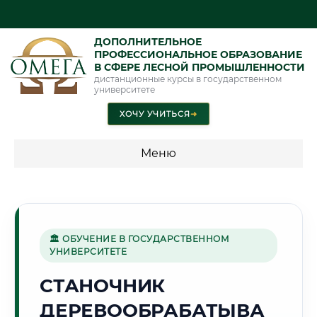
ДОПОЛНИТЕЛЬНОЕ
ПРОФЕССИОНАЛЬНОЕ ОБРАЗОВАНИЕ
В СФЕРЕ ЛЕСНОЙ ПРОМЫШЛЕННОСТИ
дистанционные курсы в государственном
университете
ХОЧУ УЧИТЬСЯ
➜
Меню
💰 ПРОГРАММЫ И СТОИМОСТЬ
Стоимость по программам обучения "Лесная
промышленность"
🏛 ОБУЧЕНИЕ В ГОСУДАРСТВЕННОМ
УНИВЕРСИТЕТЕ
СТАНОЧНИК
🏢
ДЕРЕВООБРАБАТЫВА
Г. ОДИНЦОВО