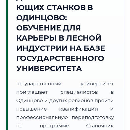
ЮЩИХ СТАНКОВ В
Точное местное время:
02:08:52
ОДИНЦОВО:
ОБУЧЕНИЕ ДЛЯ
Пятница, 7 Августа
2026 г.
КАРЬЕРЫ В ЛЕСНОЙ
+22°C
Погода в г. Одинцово:
⛅
,
Переменная облачность
ИНДУСТРИИ НА БАЗЕ
🌅 Восход:
04:48
🌇 Закат:
20:25
ГОСУДАРСТВЕННОГО
Световой день:
15 ч. 37 мин.
УНИВЕРСИТЕТА
📍 Региональная справка
г. Одинцово
Государственный университет
Субъект:
Московская область
приглашает специалистов в
Тел. код:
+7 (495/498)
Почтовые индексы:
143000–143099
Одинцово и других регионов пройти
Часовой пояс:
МСК (UTC+3)
повышение квалификации и
Формат учебы:
Дистанционно
профессиональную переподготовку
по программе Станочник
🗺️ Зона обслуживания: г. Одинцово