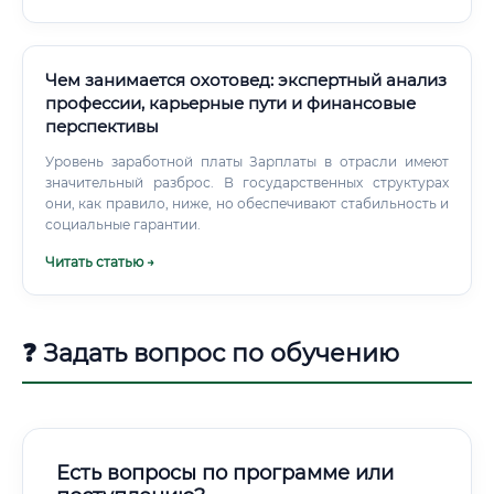
Производители санитарно-гигиенической бумаги —
Essity, SCA, «Мягкий знак» 🏭 Целлюлозные заводы —
предприятия по производству растворимой и
технической целлюлозы 🏭 Научно-исследовательские
Чем занимается охотовед: экспертный анализ
институты — ОАО «ВНИПИЭТ», ВНИИБХВ, профильные
профессии, карьерные пути и финансовые
университеты 🏭 Государственные контролирующие
перспективы
органы — Росприроднадзор, Ростехнадзор (в части
технологического аудита) Географические точки
Уровень заработной платы Зарплаты в отрасли имеют
концентрации рабочих мест: Уровень заработной платы:
значительный разброс. В государственных структурах
от новичка до эксперта ⚠️ Зарплата инженера-технолога
они, как правило, ниже, но обеспечивают стабильность и
ЦБП существенно варьируется в зависимости от региона,
социальные гарантии.
типа предприятия, стажа и уровня ответственности.
Читать статью →
Уровень заработной платы по стажу работы Таблица 2.
❓ Задать вопрос по обучению
Есть вопросы по программе или