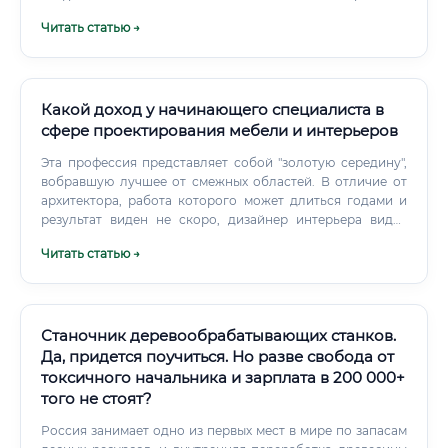
(QGIS, спутниковые снимки, LiDAR); ERP/MES/1С/SAP,
Читать статью →
телематика, мобильные чек-листы, Power BI.
Какой доход у начинающего специалиста в
сфере проектирования мебели и интерьеров
Эта профессия представляет собой "золотую середину",
вобравшую лучшее от смежных областей. В отличие от
архитектора, работа которого может длиться годами и
результат виден не скоро, дизайнер интерьера видит
плоды своего труда гораздо быстрее. Он работает в
Читать статью →
более человеческом масштабе, создавая среду, с
которой люди взаимодействуют ежесекундно.
Станочник деревообрабатывающих станков.
Да, придется поучиться. Но разве свобода от
токсичного начальника и зарплата в 200 000+
того не стоят?
Россия занимает одно из первых мест в мире по запасам