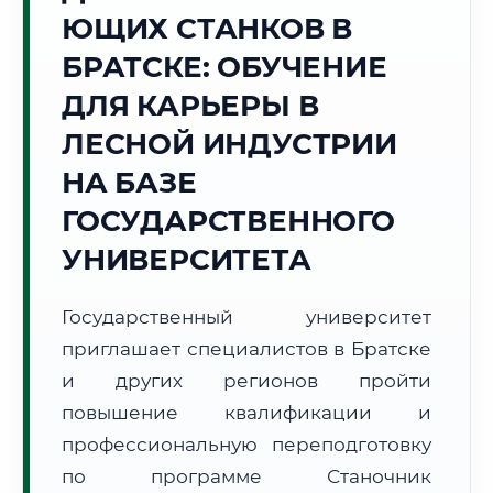
ЮЩИХ СТАНКОВ В
Точное местное время:
15:26:55
БРАТСКЕ: ОБУЧЕНИЕ
ДЛЯ КАРЬЕРЫ В
Понедельник, 10 Августа
2026 г.
ЛЕСНОЙ ИНДУСТРИИ
+17°C
Погода в г. Братск:
⛈️
,
Гроза
НА БАЗЕ
🌅 Восход:
05:34
🌇 Закат:
21:03
ГОСУДАРСТВЕННОГО
Световой день:
15 ч. 29 мин.
УНИВЕРСИТЕТА
📍 Региональная справка
г. Братск
Государственный университет
Субъект:
Иркутская область
приглашает специалистов в Братске
Тел. код:
+7 (3953)
Почтовые индексы:
665700–665799
и других регионов пройти
Часовой пояс:
МСК+5 (UTC+8)
повышение квалификации и
Формат учебы:
Дистанционно
профессиональную переподготовку
по программе Станочник
🗺️ Зона обслуживания: г. Братск