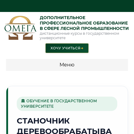
ДОПОЛНИТЕЛЬНОЕ
ПРОФЕССИОНАЛЬНОЕ ОБРАЗОВАНИЕ
В СФЕРЕ ЛЕСНОЙ ПРОМЫШЛЕННОСТИ
дистанционные курсы в государственном
университете
ХОЧУ УЧИТЬСЯ
➜
Меню
💰 ПРОГРАММЫ И СТОИМОСТЬ
Стоимость по программам обучения "Лесная
промышленность"
🏛 ОБУЧЕНИЕ В ГОСУДАРСТВЕННОМ
УНИВЕРСИТЕТЕ
СТАНОЧНИК
🌲
ДЕРЕВООБРАБАТЫВА
Г. БРАТСК