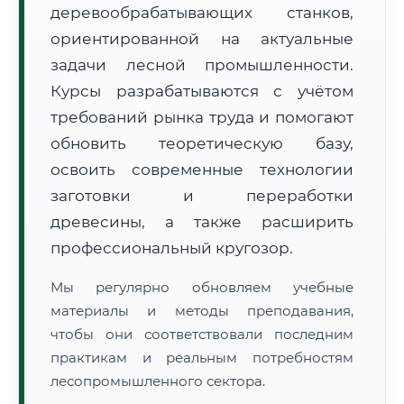
деревообрабатывающих станков,
ориентированной на актуальные
задачи лесной промышленности.
Курсы разрабатываются с учётом
требований рынка труда и помогают
обновить теоретическую базу,
🚚
Расчет логистики оригиналов:
• Маршрут транзита:
~1 176 км
• Экспресс-доставка СДЭК / Почтой:
2–3 рабочих дня
освоить современные технологии
заготовки и переработки
📜 Документы и аккредитация
ФИС ФРДО
древесины, а также расширить
профессиональный кругозор.
Мы регулярно обновляем учебные
🔍
Нажмите на документ для увеличения и просмотра
материалы и методы преподавания,
чтобы они соответствовали последним
практикам и реальным потребностям
лесопромышленного сектора.