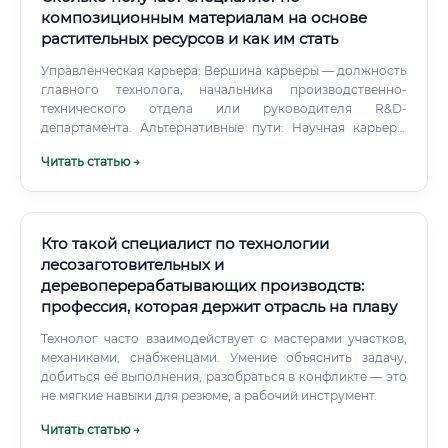
композиционным материалам на основе
растительных ресурсов и как им стать
Управленческая карьера: Вершина карьеры — должность
главного технолога, начальника производственно-
технического отдела или руководителя R&D-
департамента. Альтернативные пути: Научная карьера:
Уход в академическую среду, защита кандидатской и
Читать статью →
докторской диссертаций, работа в НИИ или
университете. Предпринимательство: Основание
собственного стартапа по производству инновационных
биокомпозитов.
Кто такой специалист по технологии
лесозаготовительных и
деревоперерабатывающих производств:
профессия, которая держит отрасль на плаву
Технолог часто взаимодействует с мастерами участков,
механиками, снабженцами. Умение объяснить задачу,
добиться её выполнения, разобраться в конфликте — это
не мягкие навыки для резюме, а рабочий инструмент.
Читать статью →