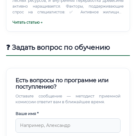
лесных ресурсов, и внутренняя переработка древесины
активно наращивается. Факторы, поддерживающие
спрос на специалистов: ✅ Активное жилищное
строительство в России генерирует постоянный спрос
Читать статью →
на строительные деревянные конструкции и мебель ✅
Развитие внутреннего производства мебели в условиях
импортозамещения ✅ Рост производства деревянного
домостроения (эко-тренд) ✅ Острый кадровый дефицит в
❓ Задать вопрос по обучению
рабочих специальностях — предприятия конкурируют за
квалифицированных станочников ⚠️ По данным
HeadHunter и Superjob, количество вакансий для
станочников деревообрабатывающих производств
стабильно растёт последние 3–4 года. Конкуренция
между соискателями — низкая, конкуренция между
Есть вопросы по программе или
работодателями — высокая.
поступлению?
Оставьте сообщение — методист приемной
комиссии ответит вам в ближайшее время.
Ваше имя *