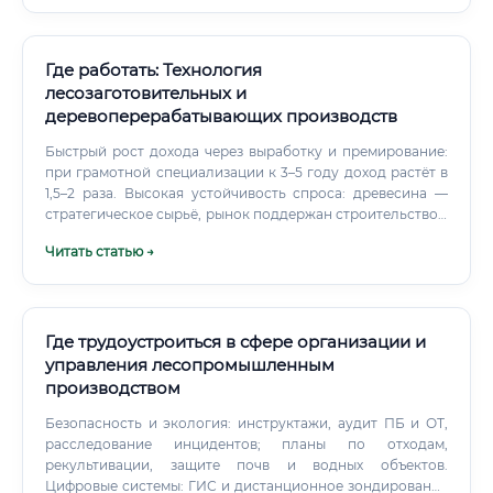
Где работать: Технология
лесозаготовительных и
деревоперерабатывающих производств
Быстрый рост дохода через выработку и премирование:
при грамотной специализации к 3–5 году доход растёт в
1,5–2 раза. Высокая устойчивость спроса: древесина —
стратегическое сырьё, рынок поддержан строительством
и энергетикой. Реальная «пороговая» доступность: войти
Читать статью →
можно с базовыми курсами и наставничеством, не
обязательно ждать диплома ВУЗа.
Где трудоустроиться в сфере организации и
управления лесопромышленным
производством
Безопасность и экология: инструктажи, аудит ПБ и ОТ,
расследование инцидентов; планы по отходам,
рекультивации, защите почв и водных объектов.
Цифровые системы: ГИС и дистанционное зондирование