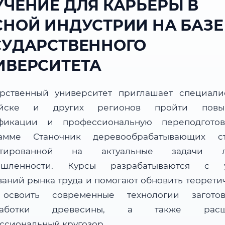
УЧЕНИЕ ДЛЯ КАРЬЕРЫ В
СНОЙ ИНДУСТРИИ НА БАЗЕ
СУДАРСТВЕННОГО
ИВЕРСИТЕТА
арственный университет приглашает специали
уйске и других регионов пройти повы
фикации и профессиональную переподгото
амме Станочник деревообрабатывающих ст
нтированной на актуальные задачи л
ышленности. Курсы разрабатываются с у
ваний рынка труда и помогают обновить теорети
 освоить современные технологии загот
работки древесины, а также расш
ссиональный кругозор.