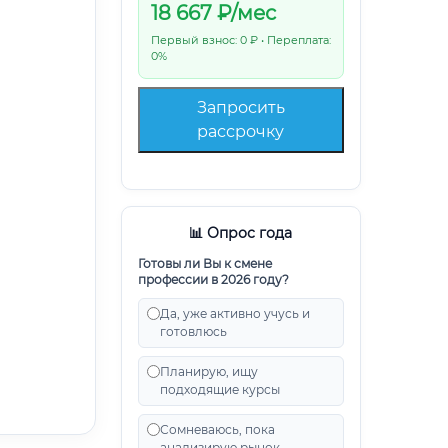
18 667
₽/мес
Первый взнос: 0 ₽ • Переплата:
0%
Запросить
рассрочку
📊 Опрос года
Готовы ли Вы к смене
профессии в 2026 году?
Да, уже активно учусь и
готовлюсь
Планирую, ищу
подходящие курсы
Сомневаюсь, пока
анализирую рынок