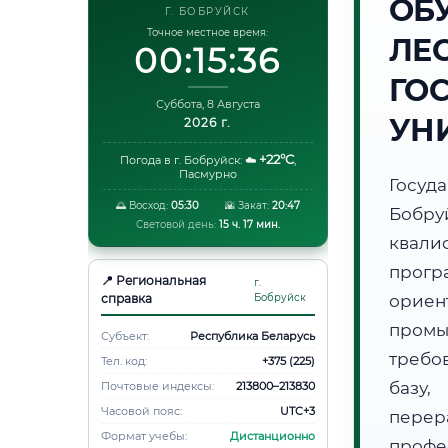
ОБ
Г. БОБРУЙСК
Точное местное время:
ЛЕ
00:15:37
ГО
Суббота, 8 Августа
УН
2026 г.
+22°C
Погода в г. Бобруйск:
☁️
,
Пасмурно
Госуд
🌅 Восход:
05:30
🌇 Закат:
20:47
Бобр
Световой день:
15 ч. 17 мин.
квали
прогр
📍 Региональная
г.
справка
Бобруйск
орие
пром
Субъект:
Республика Беларусь
требо
Тел. код:
+375 (225)
базу,
Почтовые индексы:
213800–213830
Часовой пояс:
UTC+3
пере
Формат учебы:
Дистанционно
профе