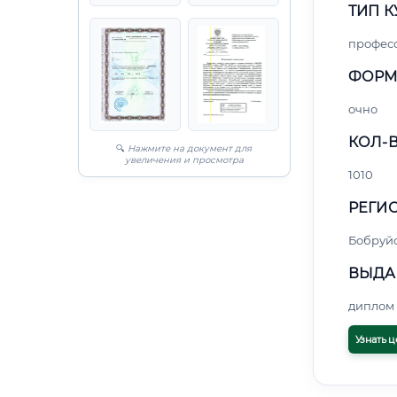
ТИП К
профес
ФОРМ
очно
КОЛ-В
🔍
Нажмите на документ для
увеличения и просмотра
1010
РЕГИО
Бобруй
ВЫДА
диплом 
Узнать ц