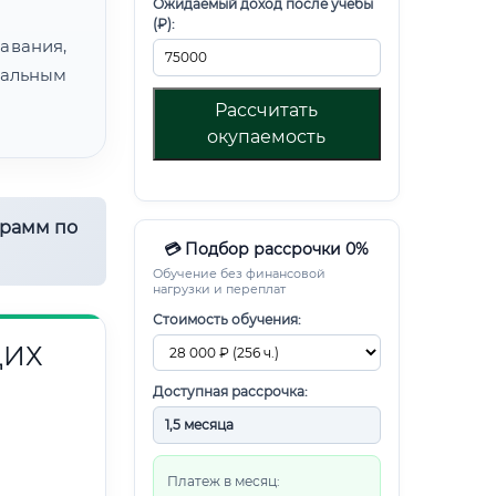
Ожидаемый доход после учебы
(₽):
авания,
альным
Рассчитать
окупаемость
грамм по
💳 Подбор рассрочки 0%
Обучение без финансовой
нагрузки и переплат
Стоимость обучения:
ЩИХ
Доступная рассрочка:
Платеж в месяц: