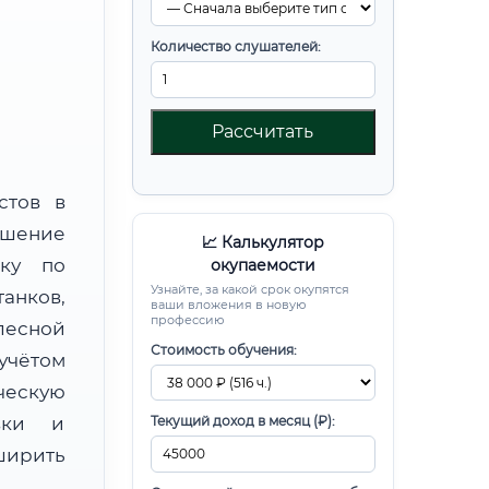
Количество слушателей:
Рассчитать
стов в
шение
📈 Калькулятор
вку по
окупаемости
Узнайте, за какой срок окупятся
анков,
ваши вложения в новую
профессию
есной
Стоимость обучения:
чётом
ческую
овки и
Текущий доход в месяц (₽):
ирить