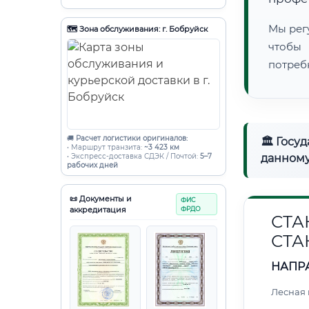
Мы рег
🗺️ Зона обслуживания: г. Бобруйск
чтобы
потреб
🚚
Расчет логистики оригиналов:
🏛 Госу
• Маршрут транзита:
~3 423 км
• Экспресс-доставка СДЭК / Почтой:
5–7
данному
рабочих дней
📜 Документы и
ФИС
аккредитация
ФРДО
СТА
СТА
НАПР
Лесная