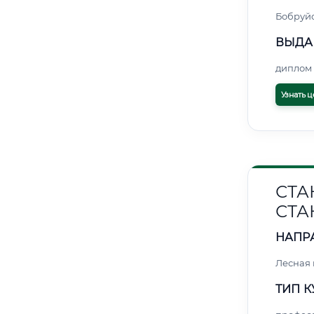
Бобруй
ВЫДА
диплом 
Узнать ц
СТА
СТА
НАПР
Лесная
ТИП К