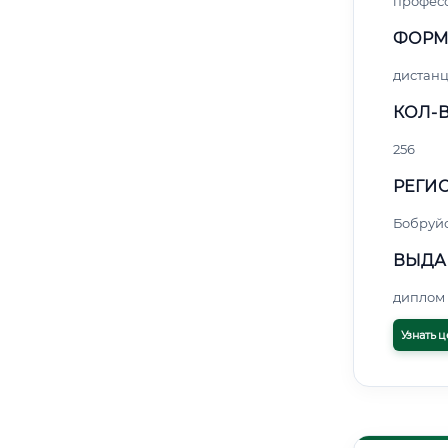
профес
ФОРМ
дистан
КОЛ-В
256
РЕГИО
Бобруй
ВЫДА
диплом 
Узнать ц