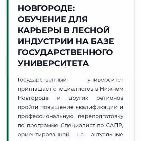
НОВГОРОДЕ:
Точное местное время:
14:33:56
ОБУЧЕНИЕ ДЛЯ
КАРЬЕРЫ В ЛЕСНОЙ
Пятница, 7 Августа
2026 г.
ИНДУСТРИИ НА БАЗЕ
+27°C
Погода в г. Нижний Новгород:
⛈️
,
Гроза
ГОСУДАРСТВЕННОГО
🌅 Восход:
04:18
🌇 Закат:
20:01
УНИВЕРСИТЕТА
Световой день:
15 ч. 43 мин.
Государственный университет
📍 Региональная справка
г. Нижний Новгород
приглашает специалистов в Нижнем
Субъект:
Нижегородская область
Новгороде и других регионов
Тел. код:
+7 (831)
пройти повышение квалификации и
Почтовые индексы:
603000–603999
профессиональную переподготовку
Часовой пояс:
МСК (UTC+3)
Формат учебы:
Дистанционно
по программе Специалист по САПР,
ориентированной на актуальные
🗺️ Зона обслуживания: г. Нижний Новгород