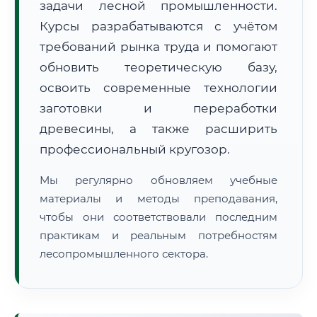
задачи лесной промышленности.
Курсы разрабатываются с учётом
требований рынка труда и помогают
обновить теоретическую базу,
освоить современные технологии
заготовки и переработки
🚚
Расчет логистики оригиналов:
• Маршрут транзита:
~2 412 км
древесины, а также расширить
• Экспресс-доставка СДЭК / Почтой:
3–5 рабочих дней
профессиональный кругозор.
📜 Документы и аккредитация
ФИС ФРДО
Мы регулярно обновляем учебные
материалы и методы преподавания,
чтобы они соответствовали последним
🔍
Нажмите на документ для увеличения и просмотра
практикам и реальным потребностям
лесопромышленного сектора.