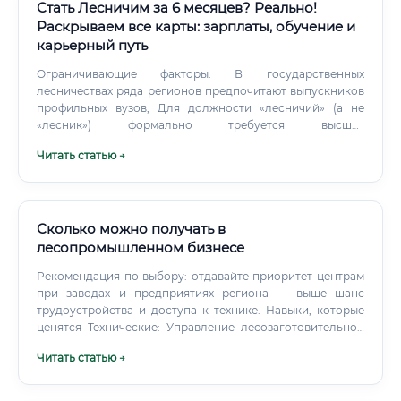
Стать Лесничим за 6 месяцев? Реально!
Раскрываем все карты: зарплаты, обучение и
карьерный путь
Ограничивающие факторы: В государственных
лесничествах ряда регионов предпочитают выпускников
профильных вузов; Для должности «лесничий» (а не
«лесник») формально требуется высшее
профессиональное образование; Конкуренция в Москве
Читать статью →
и Санкт-Петербурге выше. Практическая рекомендация:
курсы переподготовки лучше всего работают в связке с
параллельным получением заочного/очно-заочного
высшего образования. Есть ли смысл учиться на
лесничего С учётом всей совокупности факторов — да, и
Сколько можно получать в
вот почему: Хроническая нехватка кадров в отрасли: по
лесопромышленном бизнесе
данным Рослесхоза, в России не хватает более 10 000
Рекомендация по выбору: отдавайте приоритет центрам
специалистов лесного хозяйства; Государственные
при заводах и предприятиях региона — выше шанс
гарантии: работа в государственном лесничестве
трудоустройства и доступа к технике. Навыки, которые
обеспечивает стабильный оклад, пенсионные
ценятся Технические: Управление лесозаготовительной
отчисления и социальный пакет; Рост отрасли: принятые
техникой, чтение карт вырубок, калибровка головок.
государственные программы «Сохранение лесов» и
Читать статью →
Технология распила, сушка, сортировка, стандарты
«Лесной комплекс» предполагают существенное
качества.
увеличение финансирования до 2030 года; Уникальность
профессии: лесничий — одна из немногих профессий,