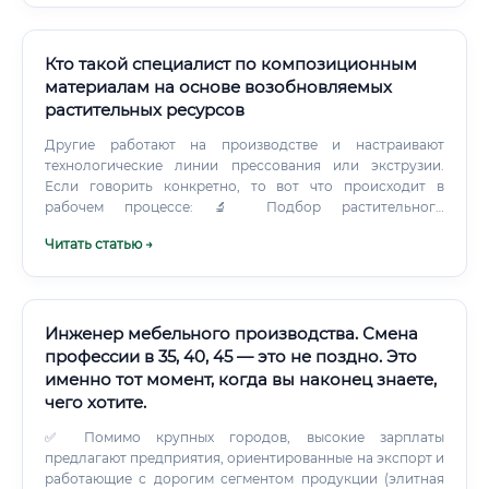
Кто такой специалист по композиционным
материалам на основе возобновляемых
растительных ресурсов
Другие работают на производстве и настраивают
технологические линии прессования или экструзии.
Если говорить конкретно, то вот что происходит в
рабочем процессе: 🔬 Подбор растительного
наполнителя — льняное волокно, джутовая ткань,
Читать статью →
целлюлозные нанокристаллы, лигнин, крахмал, хитозан
из грибков ⚙️ Разработка матрицы — полилактид (PLA),
полигидроксиалканоаты (PHA), эпоксидные смолы на
основе растительных масел 🧪 Модификация поверхности
волокна — обработка щёлочью, силанами, ферментами
Инженер мебельного производства. Смена
для улучшения адгезии 📐 Проектирование структуры
профессии в 35, 40, 45 — это не поздно. Это
материала — укладка слоёв, ориентация волокон,
именно тот момент, когда вы наконец знаете,
плотность армирования 🏗️ Технологическая отработка —
чего хотите.
прессование, инфузия, намотка, литьё под давлением 📊
Испытания и сертификация — механические тесты,
✅ Помимо крупных городов, высокие зарплаты
биоразлагаемость, горючесть, водопоглощение Помимо
предлагают предприятия, ориентированные на экспорт и
лабораторной части, специалист часто взаимодействует
работающие с дорогим сегментом продукции (элитная