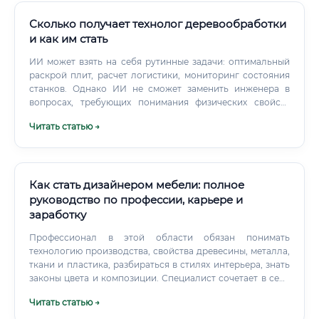
которую невозможно перевести в полностью
Сколько получает технолог деревообработки
дистанционный формат; Личная реализация: для людей,
ценящих природу, это профессия с глубоким смыслом.
и как им стать
ИИ может взять на себя рутинные задачи: оптимальный
раскрой плит, расчет логистики, мониторинг состояния
станков. Однако ИИ не сможет заменить инженера в
вопросах, требующих понимания физических свойств
живого материала (древесины с ее сучками, влажностью,
Читать статью →
напряжением), в принятии нестандартных решений при
поломке оборудования или в творческом подходе к
разработке новой технологии.
Как стать дизайнером мебели: полное
руководство по профессии, карьере и
заработку
Профессионал в этой области обязан понимать
технологию производства, свойства древесины, металла,
ткани и пластика, разбираться в стилях интерьера, знать
законы цвета и композиции. Специалист сочетает в себе
художника, конструктора и технолога одновременно. 💡
Читать статью →
Важно понимать: дизайнер мебели — это не просто
украшение изделий.