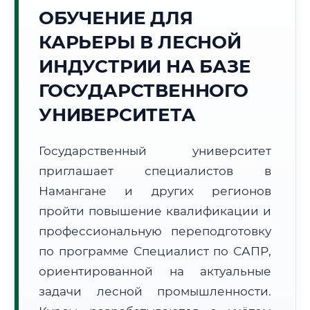
ОБУЧЕНИЕ ДЛЯ
Точное местное время:
12:49:49
КАРЬЕРЫ В ЛЕСНОЙ
ИНДУСТРИИ НА БАЗЕ
Четверг, 6 Августа
2026 г.
ГОСУДАРСТВЕННОГО
+29°C
Погода в г. Наманган:
☀️
,
Ясно
УНИВЕРСИТЕТА
🌅 Восход:
05:14
🌇 Закат:
19:24
Световой день:
14 ч. 10 мин.
Государственный университет
приглашает специалистов в
📍 Региональная справка
г. Наманган
Намангане и других регионов
Субъект:
Республика Узбекистан
пройти повышение квалификации и
Тел. код:
+998 (69)
профессиональную переподготовку
Почтовые индексы:
160100–160130
по программе Специалист по САПР,
Часовой пояс:
UTC+5
ориентированной на актуальные
Формат учебы:
Дистанционно
задачи лесной промышленности.
🗺️ Зона обслуживания: г. Наманган