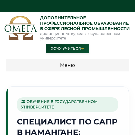
ДОПОЛНИТЕЛЬНОЕ
ПРОФЕССИОНАЛЬНОЕ ОБРАЗОВАНИЕ
В СФЕРЕ ЛЕСНОЙ ПРОМЫШЛЕННОСТИ
дистанционные курсы в государственном
университете
ХОЧУ УЧИТЬСЯ
➜
Меню
💰 ПРОГРАММЫ И СТОИМОСТЬ
Стоимость по программам обучения "Лесная
промышленность"
🏛 ОБУЧЕНИЕ В ГОСУДАРСТВЕННОМ
УНИВЕРСИТЕТЕ
СПЕЦИАЛИСТ ПО САПР
🌸
В НАМАНГАНЕ:
Г. НАМАНГАН