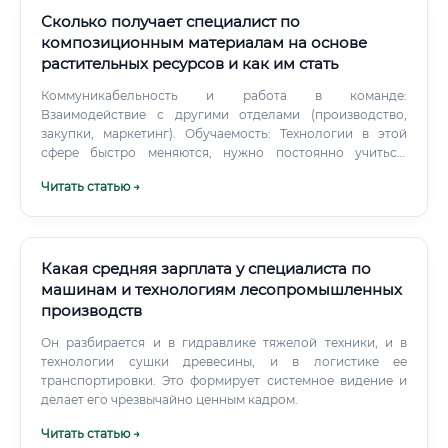
Сколько получает специалист по
композиционным материалам на основе
растительных ресурсов и как им стать
Коммуникабельность и работа в команде:
Взаимодействие с другими отделами (производство,
закупки, маркетинг). Обучаемость: Технологии в этой
сфере быстро меняются, нужно постоянно учиться.
График работы и условия труда Для большинства
Читать статью →
специалистов, работающих в R&D-отделах и
лабораториях, характерен стандартный график работы:
пятидневная рабочая неделя, 8-часовой рабочий день
(например, с 9:00 до 18:00).
Какая средняя зарплата у специалиста по
машинам и технологиям лесопромышленных
производств
Он разбирается и в гидравлике тяжелой техники, и в
технологии сушки древесины, и в логистике ее
транспортировки. Это формирует системное видение и
делает его чрезвычайно ценным кадром.
Читать статью →