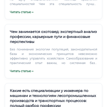
специальностей Чем эта специальность лучше?
Специальность «Многоцелевое лесопользование»
Читать статью →
предлагает уникальное сочетание масштабности,
стратегического мышления и прямого влияния на
будущее огромных природных территорий.
Чем занимается охотовед: экспертный анализ
профессии, карьерные пути и финансовые
перспективы
Без понимания экологии популяций, законодательной
базы и экономических принципов невозможно
эффективно управлять хозяйством. Самообразование и
практический опыт важны, но системная база,
заложенная в ВУЗе или на качественных курсах, является
Читать статью →
критическим фактором для долгосрочного карьерного
успеха. Формальное освоение (получение диплома или
удостоверения) занимает от нескольких месяцев до
нескольких лет.
Какие есть специализации у инженера по
машинам и технологиям лесопромышленных
производств и транспортных процессов:
полный разбор профессии