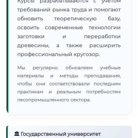
Курсы разрабатываются с учётом
требований рынка труда и помогают
обновить теоретическую базу,
освоить современные технологии
заготовки и переработки
древесины, а также расширить
🚚
Расчет логистики оригиналов:
• Маршрут транзита:
~1 767 км
профессиональный кругозор.
• Экспресс-доставка СДЭК / Почтой:
3–4 рабочих дня
Мы регулярно обновляем учебные
📜 Документы и аккредитация
ФИС ФРДО
материалы и методы преподавания,
чтобы они соответствовали последним
практикам и реальным потребностям
лесопромышленного сектора.
🔍
Нажмите на документ для увеличения и просмотра
🏛 Государственный университет