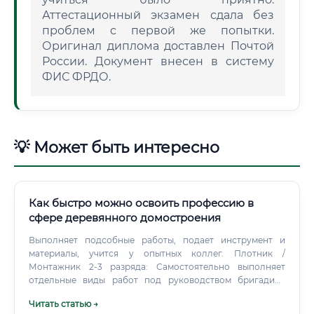
Аттестационный экзамен сдала без
проблем с первой же попытки.
Оригинал диплома доставлен Почтой
России. Документ внесен в систему
ФИС ФРДО.
💡 Может быть интересно
Как быстро можно освоить профессию в
сфере деревянного домостроения
Выполняет подсобные работы, подает инструмент и
материалы, учится у опытных коллег. Плотник /
Монтажник 2-3 разряда: Самостоятельно выполняет
отдельные виды работ под руководством бригадира
(например, монтаж лаг, утепление, простая сборка стен).
Читать статью →
Плотник / Мастер-универсал 4-5 разряда: