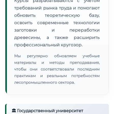
Курсы разрабатываются с учётом
требований рынка труда и помогают
обновить теоретическую базу,
освоить современные технологии
заготовки и переработки
древесины, а также расширить
🚚
Расчет логистики оригиналов:
• Маршрут транзита:
~3 064 км
профессиональный кругозор.
• Экспресс-доставка СДЭК / Почтой:
4–6 рабочих дней
Мы регулярно обновляем учебные
📜 Документы и аккредитация
ФИС ФРДО
материалы и методы преподавания,
чтобы они соответствовали последним
практикам и реальным потребностям
лесопромышленного сектора.
🔍
Нажмите на документ для увеличения и просмотра
🏛 Государственный университет