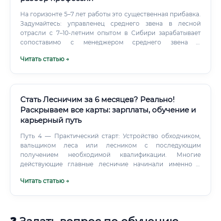
На горизонте 5–7 лет работы это существенная прибавка.
Задумайтесь: управленец среднего звена в лесной
отрасли с 7–10-летним опытом в Сибири зарабатывает
сопоставимо с менеджером среднего звена в
московском офисе — при существенно более низкой
Читать статью →
стоимости жизни. Где учиться на специалиста по
организации и управлению лесопромышленным
производством Профессия формируется на стыке
нескольких дисциплин, поэтому пути в неё разные.
Стать Лесничим за 6 месяцев? Реально!
Раскрываем все карты: зарплаты, обучение и
карьерный путь
Путь 4 — Практический старт: Устройство обходчиком,
вальщиком леса или лесником с последующим
получением необходимой квалификации. Многие
действующие главные лесничие начинали именно с
низовых должностей. Какие документы требуются для
Читать статью →
трудоустройства Перечень документов при
трудоустройстве в государственное лесничество:
Паспорт гражданина Российской Федерации; Трудовая
книжка (при наличии) или сведения о трудовой
деятельности; Диплом о профессиональном