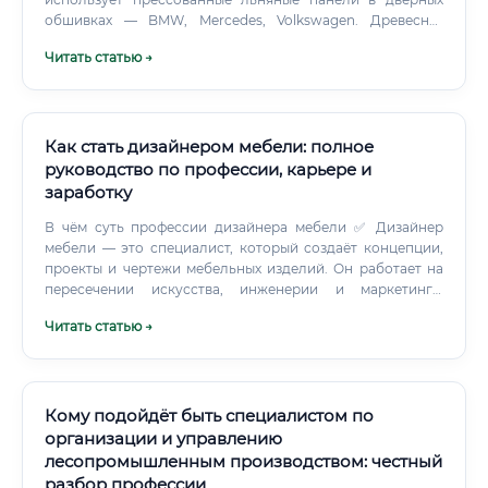
обшивках — BMW, Mercedes, Volkswagen. Древесно-
полимерные композиты (WPC) — очень практичная ниша.
Читать статью →
Как стать дизайнером мебели: полное
руководство по профессии, карьере и
заработку
В чём суть профессии дизайнера мебели ✅ Дизайнер
мебели — это специалист, который создаёт концепции,
проекты и чертежи мебельных изделий. Он работает на
пересечении искусства, инженерии и маркетинга:
придумывает форму предмета, подбирает материалы,
Читать статью →
рассчитывает конструктивные особенности и следит за
тем, чтобы готовое изделие отвечало требованиям
эргономики, эстетики и экономической
целесообразности. Профессионал в этой области обязан
понимать технологию производства, свойства
Кому подойдёт быть специалистом по
древесины, металла, ткани и пластика, разбираться в
организации и управлению
стилях интерьера, знать законы цвета и композиции.
лесопромышленным производством: честный
разбор профессии