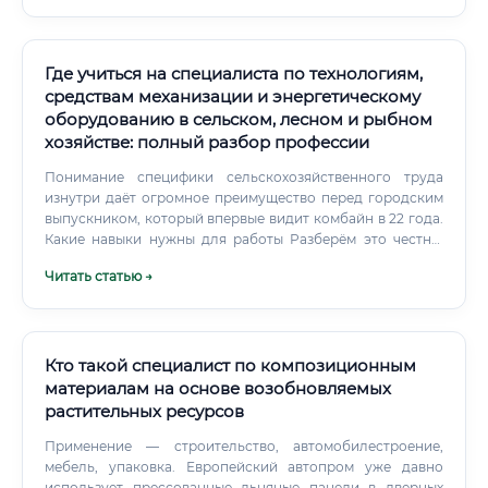
Квалифицированный специалист, способный выполнять
весь комплекс работ по возведению деревянного дома
от начала до конца.
Где учиться на специалиста по технологиям,
средствам механизации и энергетическому
оборудованию в сельском, лесном и рыбном
хозяйстве: полный разбор профессии
Понимание специфики сельскохозяйственного труда
изнутри даёт огромное преимущество перед городским
выпускником, который впервые видит комбайн в 22 года.
Какие навыки нужны для работы Разберём это честно,
без украшений. Работодатели в агросекторе смотрят на
Читать статью →
конкретные компетенции.
Кто такой специалист по композиционным
материалам на основе возобновляемых
растительных ресурсов
Применение — строительство, автомобилестроение,
мебель, упаковка. Европейский автопром уже давно
использует прессованные льняные панели в дверных