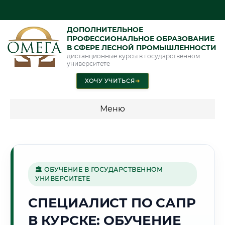
ДОПОЛНИТЕЛЬНОЕ
ПРОФЕССИОНАЛЬНОЕ ОБРАЗОВАНИЕ
В СФЕРЕ ЛЕСНОЙ ПРОМЫШЛЕННОСТИ
дистанционные курсы в государственном
университете
ХОЧУ УЧИТЬСЯ
➜
Меню
💰 ПРОГРАММЫ И СТОИМОСТЬ
Стоимость по программам обучения "Лесная
промышленность"
🏛 ОБУЧЕНИЕ В ГОСУДАРСТВЕННОМ
УНИВЕРСИТЕТЕ
СПЕЦИАЛИСТ ПО САПР
🌻
В КУРСКЕ: ОБУЧЕНИЕ
Г. КУРСК