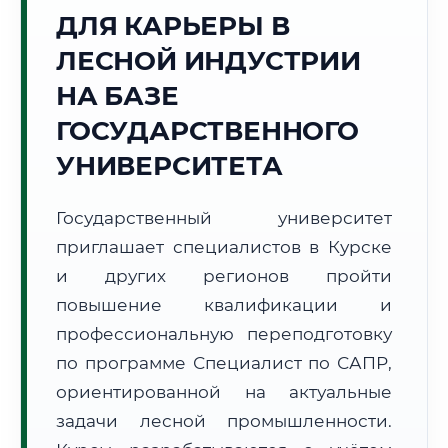
ДЛЯ КАРЬЕРЫ В
Точное местное время:
07:08:29
ЛЕСНОЙ ИНДУСТРИИ
НА БАЗЕ
Четверг, 6 Августа
2026 г.
ГОСУДАРСТВЕННОГО
+20°C
Погода в г. Курск:
☀️
,
Ясно
УНИВЕРСИТЕТА
🌅 Восход:
05:06
🌇 Закат:
20:16
Световой день:
15 ч. 10 мин.
Государственный университет
приглашает специалистов в Курске
📍 Региональная справка
г. Курск
и других регионов пройти
Субъект:
Курская область
повышение квалификации и
Тел. код:
+7 (4712)
профессиональную переподготовку
Почтовые индексы:
305000–305999
по программе Специалист по САПР,
Часовой пояс:
МСК (UTC+3)
ориентированной на актуальные
Формат учебы:
Дистанционно
задачи лесной промышленности.
🗺️ Зона обслуживания: г. Курск